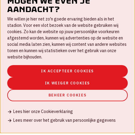
Mogen we even je
aandacht?
Contact
We willen je hier net zo'n goede ervaring bieden als in het
FAQ
stadion. Voor een vlot bezoek van de website gebruiken wij
cookies. Zo kan de website op jouw persoonlijke voorkeuren
Werken bij
afgestemd worden, kunnen wij advertenties op de website en
social media laten zien, kunnen wij content van andere websites
Disclaimer
tonen en kunnen wij statistieken over het gebruik van onze
Cookies
website bijhouden.
Huisregels
IK ACCEPTEER COOKIES
Privacyverklaring
IK WEIGER COOKIES
BEHEER COOKIES
Lees hier onze Cookieverklaring
© Johan Cruijff ArenA 2026
Lees meer over het gebruik van persoonlijke gegevens