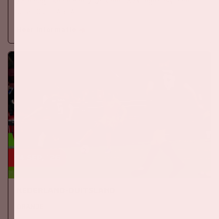
Zaterdag 5 september 2026 speelt Ajax tegen PSV in de
Johan Cruijff ArenA.
Meer informatie
24 sep, '26
Nederland-Duitsland
ORANJE