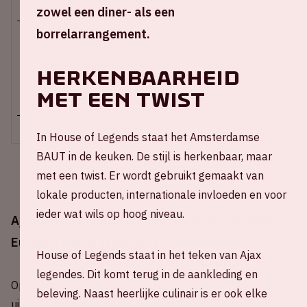
Do 25 februari 2021
zowel een diner- als een
borrelarrangement.
Johan Cruijff ArenA
Aftrap wedstrijd: 18.55 uur
Herkenbaarheid
+ Voeg toe aan agenda
met een twist
In House of Legends staat het Amsterdamse
BAUT in de keuken. De stijl is herkenbaar, maar
met een twist. Er wordt gebruikt gemaakt van
lokale producten, internationale invloeden en voor
ieder wat wils op hoog niveau.
Ajax speelt in de zestiende finale van de UEFA
Europa League tegen Lille.
House of Legends staat in het teken van Ajax
legendes. Dit komt terug in de aankleding en
Op donderdag 18 februari 2021 speelt Ajax eerst een
beleving. Naast heerlijke culinair is er ook elke
uitwedstrijd tegen Lille. Een week later, op donderdag 25