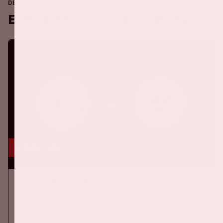
DE JOHAN CRUIJFF ARENA IS ALTIJD IN BEWEGING
Binnenkort in de ArenA
6 aug, '26
Ajax - Shelbourne FC
UEFA CONFERENCE LEAGUE
Donderdag 6 augustus speelt Ajax tegen Shelbourne FC in de