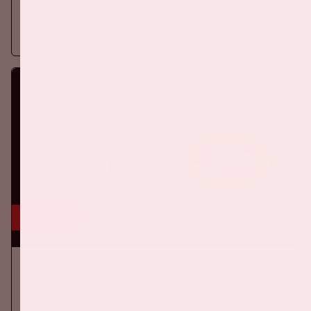
ArenA tegen SC Heerenveen
Meer informatie
5 sep, '26
Ajax - PSV
EREDIVISIE