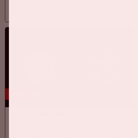
Johan Cruijff ArenA.
Meer informatie
16 aug, '26
Ajax - SC Heerenveen
EREDIVISIE
Op zondag 16 augustus 2026 speelt Ajax in de Johan Cruijff