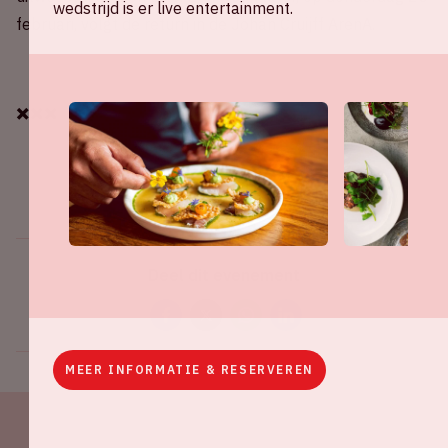
wedstrijd is er live entertainment.
februari, volgt de return in de Johan Cruijff ArenA.
✖️✖️✖️
Deel dit evenement
MEER INFORMATIE & RESERVEREN