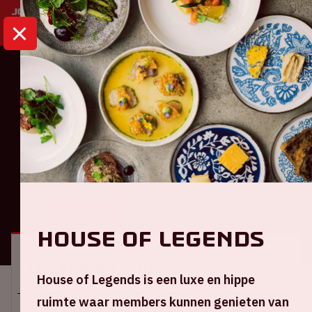
HOME
KALENDER
AJAX - LILLE
Europa League
Ajax - Lille
ALGEMEEN
BEZOEKERSINFORMATIE
House of Legends
Locatie en tijd
House of Legends is een luxe en hippe
ruimte waar members kunnen genieten van