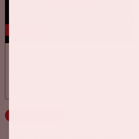
24 okt, '26
AMF 2026
DANCE
Op zaterdag 24 oktober 2026 komt AMF terug naar de Johan
Cruijff ArenA als onderdeel van Amsterdam Dance Event.
Meer informatie
MEER INFORMATIE