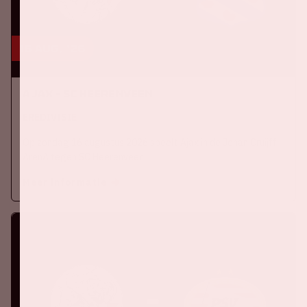
16 aug, '26
Ajax - SC Heerenveen
EREDIVISIE
Op zondag 16 augustus 2026 speelt Ajax in de Johan Cruijff
ArenA tegen SC Heerenveen
Meer informatie