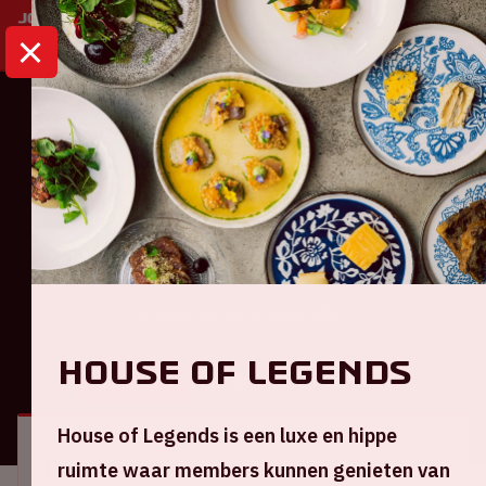
HOME
KALENDER
AJAX - FEYENOORD
Eredivisie
Ajax - Feyenoord
Zondag 14 december 2025
House of Legends
ALGEMEEN
BEZOEKERSINFORMATIE
House of Legends is een luxe en hippe
ruimte waar members kunnen genieten van
Locatie en tijd