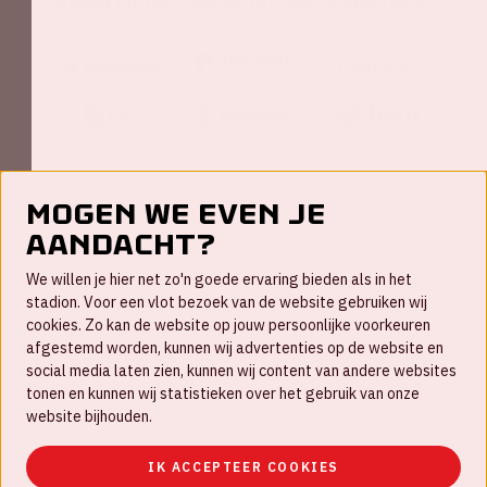
Johan Cruijff ArenA Business Partners
Mogen we even je
aandacht?
Contact
We willen je hier net zo'n goede ervaring bieden als in het
FAQ
stadion. Voor een vlot bezoek van de website gebruiken wij
cookies. Zo kan de website op jouw persoonlijke voorkeuren
Werken bij
afgestemd worden, kunnen wij advertenties op de website en
social media laten zien, kunnen wij content van andere websites
Disclaimer
tonen en kunnen wij statistieken over het gebruik van onze
Cookies
website bijhouden.
Huisregels
IK ACCEPTEER COOKIES