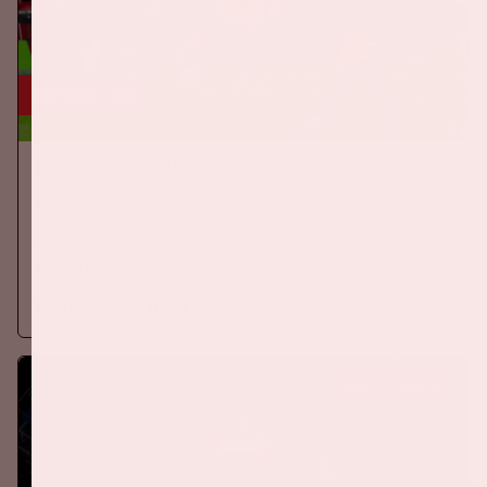
24 sep, '26
Nederland-Duitsland
ORANJE
Op donderdag 24 september 2026 speelt het Nederlands
elftal tegen Duitsland in de Johan Cruijff ArenA.
Meer informatie
KOOP TICKETS