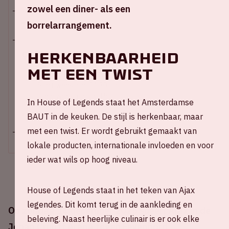
zowel een diner- als een
borrelarrangement.
Zo 14 december 2025
Herkenbaarheid
Johan Cruijff ArenA
met een twist
Stadion open: 13.00 uur
Start wedstrijd: 14.30 uur
Einde wedstrijd: 16.15 uur
In House of Legends staat het Amsterdamse
+ Voeg toe aan agenda
BAUT in de keuken. De stijl is herkenbaar, maar
met een twist. Er wordt gebruikt gemaakt van
lokale producten, internationale invloeden en voor
ieder wat wils op hoog niveau.
House of Legends staat in het teken van Ajax
legendes. Dit komt terug in de aankleding en
Op zondag 14 december 2025 speelt Ajax in de
beleving. Naast heerlijke culinair is er ook elke
Johan Cruijff ArenA tegen Feyenoord.