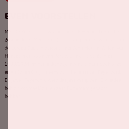
Even voorstellen
Met De Kuip als thuisstadion heeft Feyenoord een rijke
geschiedenis. Meervoudig landskampioen en winnaar van
de Europa Cup I, met iconen als Coen Moulijn, Willem van
Hanegem en Robin van Persie. Én niet te vergeten: in
1983/1984, na een akkefietje in Amsterdam, dook onze
eigen Johan Cruijff ineens op in het shirt van Feyenoord.
En jawel, Feyenoord werd dat jaar kampioen. ‘Elk nadeel
heb z’n voordeel,’ zullen ze in Rotterdam gedacht
hebben.