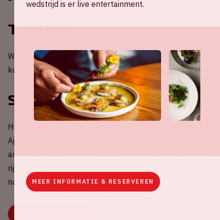
wedstrijd is er live entertainment.
Tickets
Wil je aanwezig zijn bij een thuiswedstrijd van Ajax? Je
kunt je tickets bestellen via
de website van Ajax
.
Samenrijden
Help mee met het reduceren van CO2-uitstoot rondom
Ajax - Feyenoord! Deel nu jouw lege autostoel(en) met
andere fans of kies een rit uit om mee te rijden. Samen
rijden is veel gezelliger, beter voor je portemonnee én
natuurlijk het milieu. Druk snel op onderstaande knop.
MEER INFORMATIE & RESERVEREN
DEEL OF KIES JE RIT