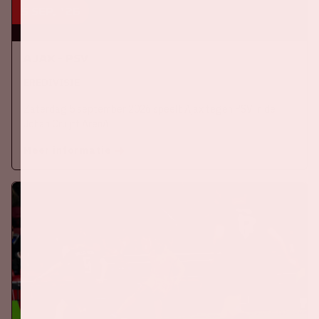
5 sep, '26
Ajax - PSV
EREDIVISIE
Zaterdag 5 september 2026 speelt Ajax tegen PSV in de
Johan Cruijff ArenA.
Meer informatie