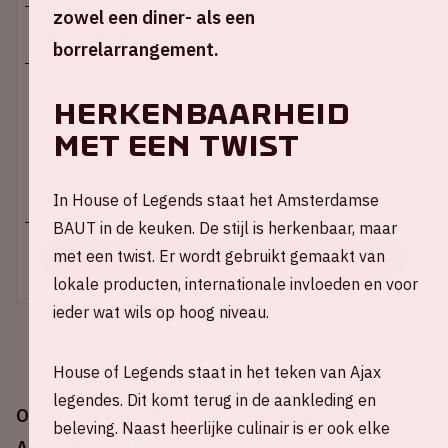
zowel een diner- als een
Do 19 januari 2023
borrelarrangement.
Johan Cruijff ArenA
Herkenbaarheid
Start speelronde masters 14:00
met een twist
Meer info volgt binnenkort
+ Voeg toe aan agenda
In House of Legends staat het Amsterdamse
BAUT in de keuken. De stijl is herkenbaar, maar
met een twist. Er wordt gebruikt gemaakt van
KOOP TICKETS
lokale producten, internationale invloeden en voor
ieder wat wils op hoog niveau.
House of Legends staat in het teken van Ajax
legendes. Dit komt terug in de aankleding en
Op donderdag 19 januari is de Johan Cruijff
beleving. Naast heerlijke culinair is er ook elke
ArenA het strijdtoneel van een van de meest