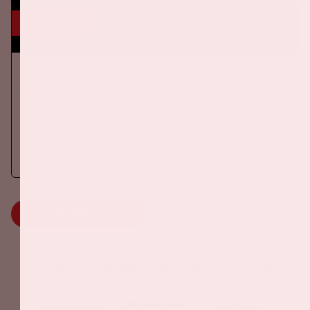
24 okt, '26
AMF 2026
DANCE
Op zaterdag 24 oktober 2026 komt AMF terug naar de Johan
Cruijff ArenA als onderdeel van Amsterdam Dance Event.
Meer informatie
MEER INFORMATIE
Johan Cruijff ArenA Business Partners