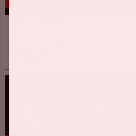
16 aug, '26
Ajax - SC Heerenveen
EREDIVISIE
Op zondag 16 augustus 2026 speelt Ajax in de Johan Cruijff
ArenA tegen SC Heerenveen
Meer informatie