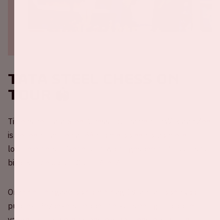
Tata Steel Chess On
Tour 🏟️
Tijdens het Tata Steel Chess Tournament in Wijk aan Zee
is het een traditie dat één ronde op een bijzondere
locatie elders in Nederland wordt gespeeld. Dit jaar is dat
bij ons in de Johan Cruijff ArenA!
Onze deuren gaan op donderdag 19 januari open voor
publiek. Bezoekers hebben de kans een glimp op te
vangen van ’s werelds beste grootmeesters, om het