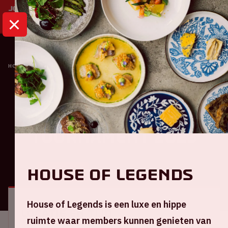
HOME
KALENDER
TATA STEEL CHESS TOURNAMENT 2023
Sportevenementen
Tata Steel Chess
Tournament 2023
House of Legends
ALGEMEEN
BEZOEKERSINFORMATIE
House of Legends is een luxe en hippe
Locatie en tijd
ruimte waar members kunnen genieten van