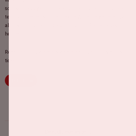
schaken te volgen met live commentaar van cabaretier,
tekstschrijver en schaker Tex de Wit, en te genieten van
alles wat schaken en de Johan Cruijff ArenA te bieden
hebben.
Registreer nu via onderstaande knop voor jouw gratis
tickets.
TICKETS 🎫
Deel dit evenement