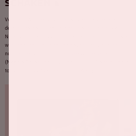
schaken ♞
Voor het "Wimbledon van het schaken" komen elk jaar
de allerbeste schaakgrootmeesters ter wereld naar
Nederland. Ook dit jaar – tijdens de jubileumeditie – is er
weer een zeer sterk deelnemersveld, met zowel de
nummer één als de nummer twee van de wereld
(Magnus Carlsen en Ding Liren), vijf top 10-spelers en in
totaal acht top 20-spelers die aanwezig zullen zijn.