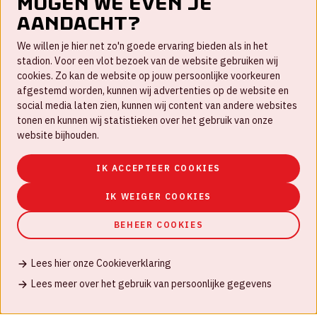
Mogen we even je
aandacht?
Contact
We willen je hier net zo'n goede ervaring bieden als in het
FAQ
stadion. Voor een vlot bezoek van de website gebruiken wij
cookies. Zo kan de website op jouw persoonlijke voorkeuren
Werken bij
afgestemd worden, kunnen wij advertenties op de website en
social media laten zien, kunnen wij content van andere websites
Disclaimer
tonen en kunnen wij statistieken over het gebruik van onze
Cookies
website bijhouden.
Huisregels
IK ACCEPTEER COOKIES
Privacyverklaring
IK WEIGER COOKIES
BEHEER COOKIES
Lees hier onze Cookieverklaring
© Johan Cruijff ArenA 2026
Lees meer over het gebruik van persoonlijke gegevens