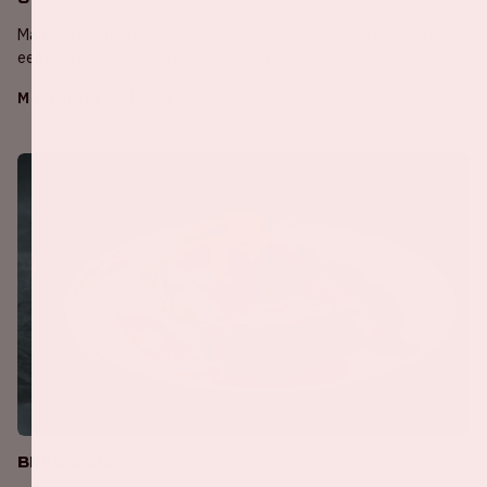
Maak de voetbalervaring compleet en geniet voorafgaand aan
een Ajax wedstrijd van een exclusief driegangendiner.
Meer informatie
Brasserie '72