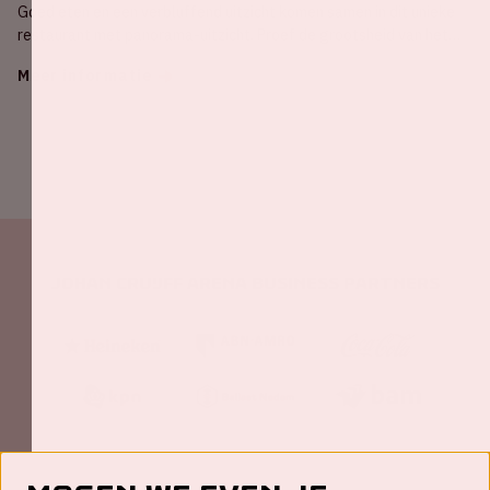
Goed eten en een verbluffend uitzicht komen samen in dit unieke
restaurant met panorama-uitzicht. Proef de grootsheid van het
stadion!
Meer informatie
Johan Cruijff ArenA Business Partners