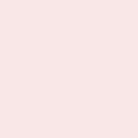
Op donderdag 24 september 2026 speelt
het Nederlands elftal tegen Duitsland in de
Johan Cruijff ArenA.
Meer informatie