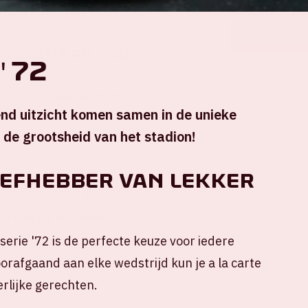
Locatie en tijd
'72
Wo 5 november 2025
end uitzicht komen samen in de unieke
de grootsheid van het stadion!
Johan Cruijff ArenA
Stadion open: 19.30 uur
iefhebber van lekker
Start wedstrijd: 21.00 uur
Einde wedstrijd: 22.45 uur
+ Voeg toe aan agenda
rie '72 is de perfecte keuze voor iedere
orafgaand aan elke wedstrijd kun je a la carte
erlijke gerechten.