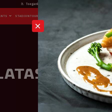
Toegankelijkheid
Bereikbaarheid
In het stadi
ANTS
STADIONTOURS
NAAR DE ARENA
BUSINESS EVENTS
alatasaray