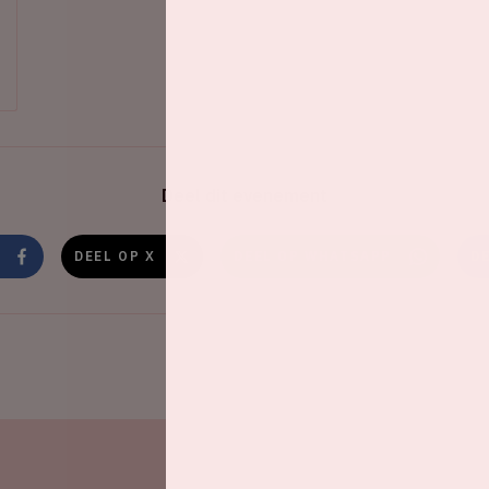
Deel dit evenement
DEEL OP X
DEEL OP WHATSAPP
D