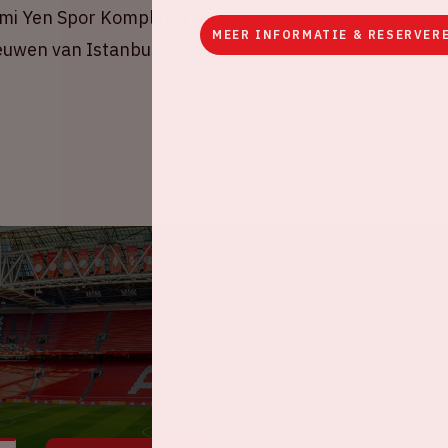
 Sami Yen Spor Kompleksi verenigt de Gele-Rode
MEER INFORMATIE & RESERVER
eeuwen van Istanbul.