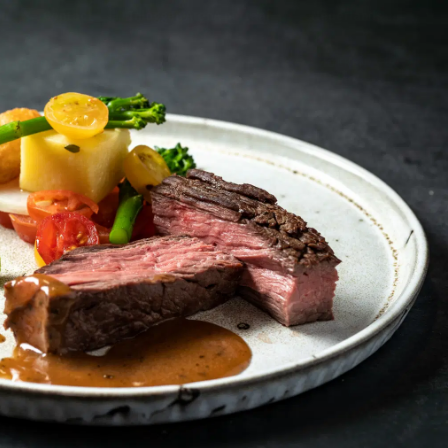
on
Contact
Inloggen ArenA portaal
ZOEKEN
OVER ONS