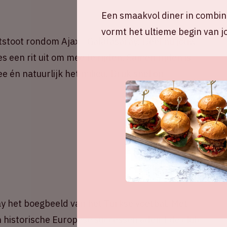
Een smaakvol diner in combina
vormt het ultieme begin van j
stoot rondom Ajax - Galatasaray! Deel nu jouw
s een rit uit om mee te rijden. Samen rijden is
e én natuurlijk het milieu. Druk snel op
ray het boegbeeld van het Turkse voetbal. Met
en historische Europese successen ademt de club