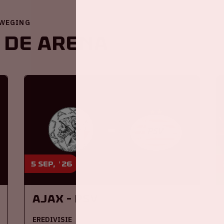
EWEGING
 de ArenA
5 sep, '26
Ajax - PSV
EREDIVISIE