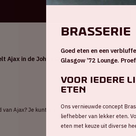
Brasserie 
Goed eten en een verbluff
 Ajax in de Johan Cruijff ArenA tegen
Glasgow ’72 Lounge. Proef 
Voor iedere l
eten
Ons vernieuwde concept Brasse
d van Ajax? Je kunt je tickets bestellen via
de
liefhebber van lekker eten. Vo
eten met keuze uit diverse he