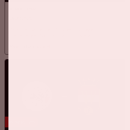
Ajax - PSV
EREDIVISIE
Zaterdag 5 september 2026 speelt Ajax tegen
titelverdediger PSV in de Johan Cruijff ArenA.
Meer informatie
16 sep, '26