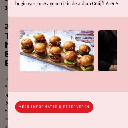
begin van jouw avond uit in de Johan Cruijff ArenA.
Johan Cruijff ArenA tegen Fortuna Sittard.
Zaterdag geen
treinverkeer van en
naar het ArenAgebied
& A10 beperkt
beschikbaar
Let op: zaterdag verwachten we grote drukte in het
ArenAgebied. Vanwege een spoedreparatie aan het
spoor die door Prorail niet uitgesteld kon worden, is er
geen treinverkeer mogelijk van en naar Amsterdam
MEER INFORMATIE & RESERVEREN
Bijlmer ArenA en station Duivendrecht. Tegelijkertijd is de
Ring A10 door werkzaamheden beperkt beschikbaar. De
metro en bus rijden regulier.