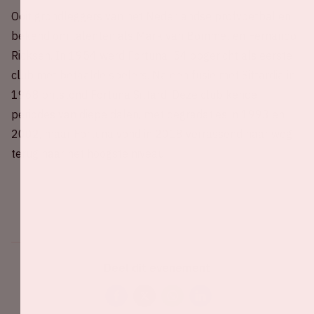
Ooit grondleggers van het Nederlandse profvoetbal en
bekend om talenten als Mark van Bommel en Fernando
Ricksen. In 1954 werd Fortuna '54 opgericht als eerste
club met betaalde spelers. Na een fusie met Sittardia in
1968 ontstond Fortuna Sittard. Deze club kende
periodes van diepe dalen, met degradaties in 1993 en
2002, maar Fortuna vond in 2018 verrassend haar weg
terug naar het hoogste niveau.
Deel dit evenement