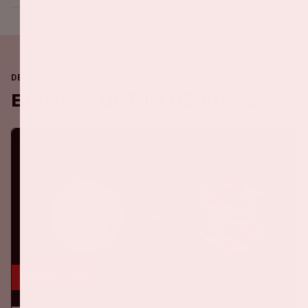
DE JOHAN CRUIJFF ARENA IS ALTIJD IN BEWEGING
Binnenkort in de ArenA
16 aug, '26