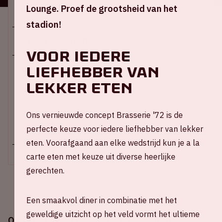
Lounge. Proef de grootsheid van het
Locatie en tijd
stadion!
Za 14 februari 2026
Voor iedere
liefhebber van
Johan Cruijff ArenA
lekker eten
Stadion open: 18.30 uur
Start wedstrijd – 20.00 uur
Einde wedstrijd - 21.45 uur
Ons vernieuwde concept Brasserie '72 is de
+ Voeg toe aan agenda
perfecte keuze voor iedere liefhebber van lekker
eten. Voorafgaand aan elke wedstrijd kun je a la
carte eten met keuze uit diverse heerlijke
gerechten.
Een smaakvol diner in combinatie met het
geweldige uitzicht op het veld vormt het ultieme
Op zaterdag 14 februari 2026 speelt Ajax in de