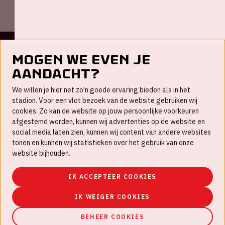
Mogen we even je
Contact
aandacht?
FAQ
We willen je hier net zo'n goede ervaring bieden als in het
Nieuwsbrief
stadion. Voor een vlot bezoek van de website gebruiken wij
cookies. Zo kan de website op jouw persoonlijke voorkeuren
Werken bij
afgestemd worden, kunnen wij advertenties op de website en
social media laten zien, kunnen wij content van andere websites
Disclaimer
tonen en kunnen wij statistieken over het gebruik van onze
Cookies
website bijhouden.
Huisregels
IK ACCEPTEER COOKIES
Privacyverklaring
IK WEIGER COOKIES
BEHEER COOKIES