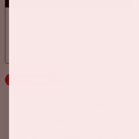
Ajax - Excelsior
EREDIVISIE
Zaterdag 19 september 2026 speelt Ajax tegen Excelsior in
de Johan Cruijff ArenA.
Meer informatie
MEER INFORMATIE
Johan Cruijff ArenA Business Partners