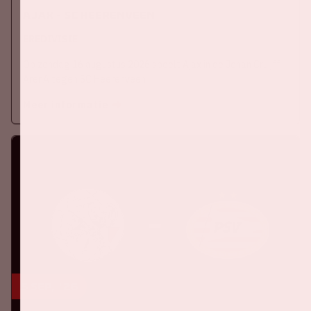
Ajax - SC Heerenveen
EREDIVISIE
Op zondag 16 augustus 2026 speelt Ajax in de Johan Cruijff
ArenA tegen SC Heerenveen
Meer informatie
5 sep, '26