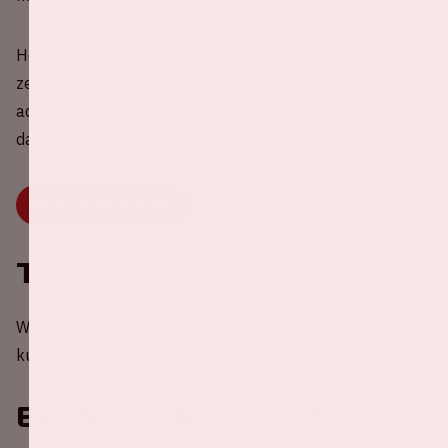
Houd rekening met extra reistijd en plan je reis op de dag
zelf. Vanwege verwachte drukte in de metro en bus
adviseren we de fiets te kiezen. Kom je met de auto? Rij
dan zoveel mogelijk samen.
DEEL OF KIES JE RIT
Tickets
Wil je aanwezig zijn bij een thuiswedstrijd van Ajax? Je
kunt je tickets bestellen via
de website van Ajax
.
Even voorstellen