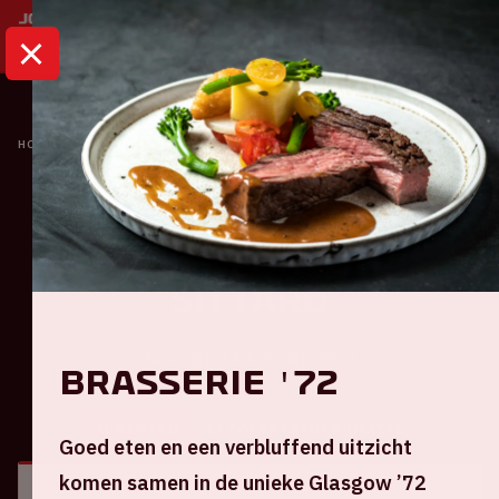
HOME
KALENDER
AJAX - FORTUNA SITTARD
Ajax
Ajax - Fortuna
Sittard
Zaterdag 14 februari 2026
Brasserie '72
ALGEMEEN
BEZOEKERSINFORMATIE
Goed eten en een verbluffend uitzicht
komen samen in de unieke Glasgow ’72