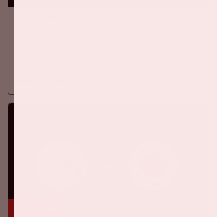
Ajax - Willem II
EREDIVISIE
Woensdag 16 september 2026 speelt Ajax tegen Willem II in
de Johan Cruijff ArenA.
Meer informatie
19 sep, '26