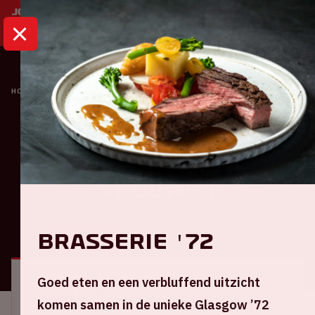
HOME
KALENDER
AJAX VROUWEN - PSV VROUWEN
Eredivisie Vrouwen
Ajax Vrouwen - PSV
Vrouwen
Brasserie '72
ALGEMEEN
BEZOEKERSINFORMATIE
Goed eten en een verbluffend uitzicht
Locatie en tijd
komen samen in de unieke Glasgow ’72