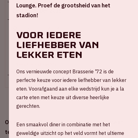
Lounge. Proef de grootsheid van het
Za 8 november 2025
stadion!
Johan Cruijff ArenA
Voor iedere
Opening stadion: 12:30 uur
liefhebber van
Start wedstrijd: 14:00 uur
lekker eten
Einde wedstrijd: 15:45 uur
+ Voeg toe aan agenda
Ons vernieuwde concept Brasserie '72 is de
perfecte keuze voor iedere liefhebber van lekker
eten. Voorafgaand aan elke wedstrijd kun je a la
carte eten met keuze uit diverse heerlijke
gerechten.
Op zaterdag 8 november speelt Ajax Vrouwen
Een smaakvol diner in combinatie met het
tegen PSV Vrouwen in de Johan Cruijff ArenA.
geweldige uitzicht op het veld vormt het ultieme