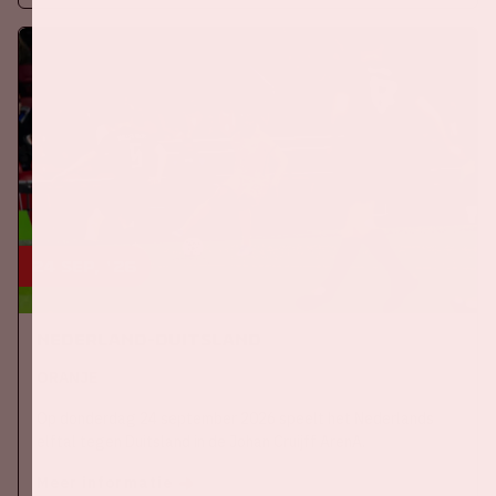
24 sep, '26
Nederland-Duitsland
ORANJE
Op donderdag 24 september 2026 speelt het Nederlands
elftal tegen Duitsland in de Johan Cruijff ArenA.
Meer informatie