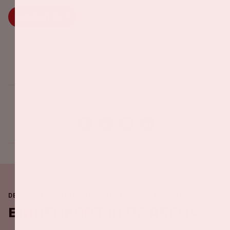
SAMEN RIJDEN
Deel dit evenement
DE JOHAN CRUIJFF ARENA IS ALTIJD IN BEWEGING
Binnenkort in de ArenA