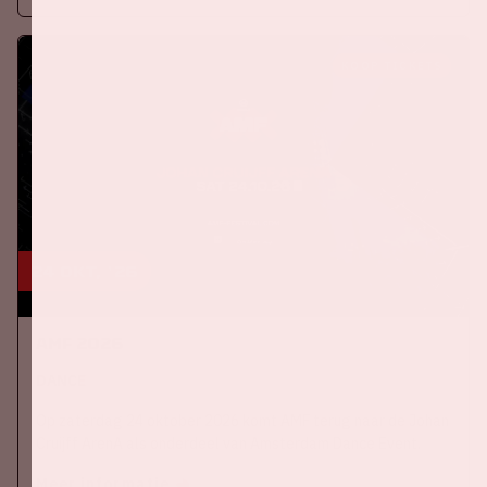
KOOP TICKETS
24 okt, '26
AMF 2026
DANCE
Op zaterdag 24 oktober 2026 komt AMF terug naar de Johan
Cruijff ArenA als onderdeel van Amsterdam Dance Event.
Meer informatie