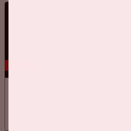
16 aug, '26
Ajax - SC Heerenveen
EREDIVISIE
Op zondag 16 augustus 2026 speelt Ajax in de Johan Cruijff
ArenA tegen SC Heerenveen
Meer informatie