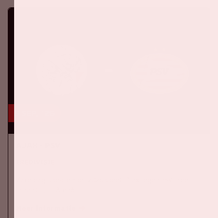
5 sep, '26
Ajax - PSV
EREDIVISIE
Zaterdag 5 september 2026 speelt Ajax tegen PSV in de
Johan Cruijff ArenA.
Meer informatie