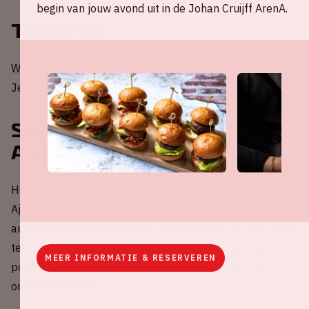
begin van jouw avond uit in de Johan Cruijff ArenA.
Tickets
Wil je aanwezig zijn bij een wedstrijd van Ajax Vrouwen?
Je kunt je tickets bestellen via
de website van Ajax
.
Samen rijden naar de
ArenA?
Help mee met het reduceren van CO2-uitstoot rondom
Ajax vrouwen - PSV vrouwen! Deel nu jouw lege
autostoel(en) met andere fans of kies een rit uit om mee
te rijden. Samen rijden is veel gezelliger, beter voor je
MEER INFORMATIE & RESERVEREN
portemonnee én natuurlijk het milieu. Druk snel op
onderstaande knop.