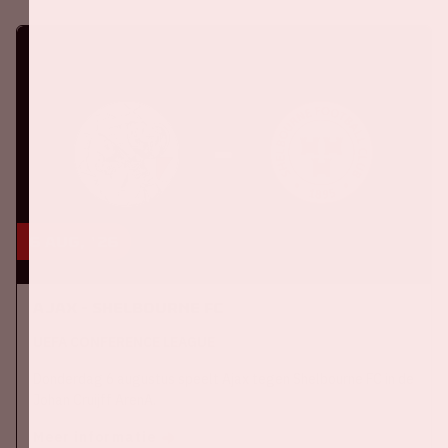
6 aug, '26
Ajax - Shelbourne FC
UEFA CONFERENCE LEAGUE
Donderdag 6 augustus speelt Ajax tegen Shelbourne FC in de
Johan Cruijff ArenA.
Meer informatie