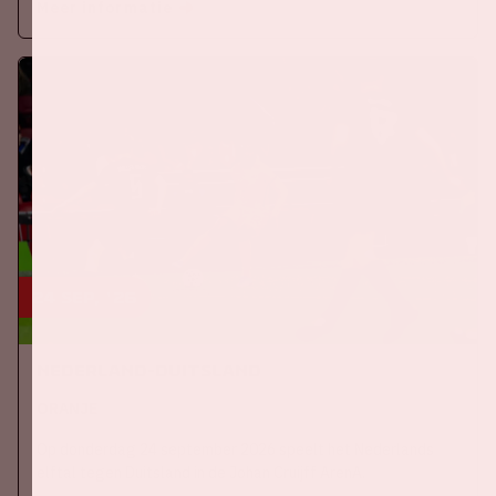
Meer informatie
24 sep, '26
Nederland-Duitsland
ORANJE
Op donderdag 24 september 2026 speelt het Nederlands
elftal tegen Duitsland in de Johan Cruijff ArenA.