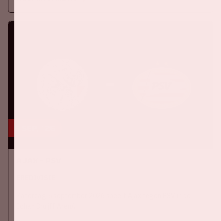
5 sep, '26
Ajax - PSV
EREDIVISIE
Zaterdag 5 september 2026 speelt Ajax tegen PSV in de
Johan Cruijff ArenA.