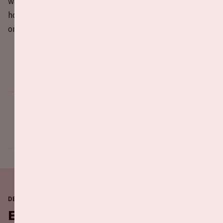
waanzinnige visuals, lasershows en een community van
honderdduizenden liefhebbers maken ze elke nacht
onvergetelijk.
Deel dit evenement
DE JOHAN CRUIJFF ARENA IS ALTIJD IN BEWEGING
Binnenkort in de ArenA