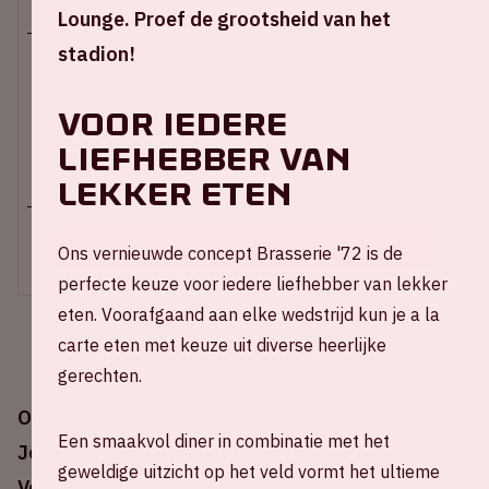
Za 19 juli 2025
Lounge. Proef de grootsheid van het
stadion!
Johan Cruijff ArenA
Start show: 22:00 uur
Voor iedere
Einde show: 07:00 uur
liefhebber van
+ Voeg toe aan agenda
lekker eten
KOOP TICKETS
Ons vernieuwde concept Brasserie '72 is de
perfecte keuze voor iedere liefhebber van lekker
eten. Voorafgaand aan elke wedstrijd kun je a la
carte eten met keuze uit diverse heerlijke
gerechten.
Op zaterdag 19 juli 2025 is Verknipt terug in de
Een smaakvol diner in combinatie met het
Johan Cruijff ArenA voor een nieuwe editie van
geweldige uitzicht op het veld vormt het ultieme
Verknipt ArenA!