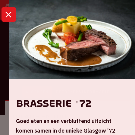
HOME
KALENDER
VERKNIPT ARENA
Dance
Verknipt ArenA
ALGEMEEN
BEZOEKERSINFORMATIE
Brasserie '72
Locatie en tijd
Goed eten en een verbluffend uitzicht
komen samen in de unieke Glasgow ’72