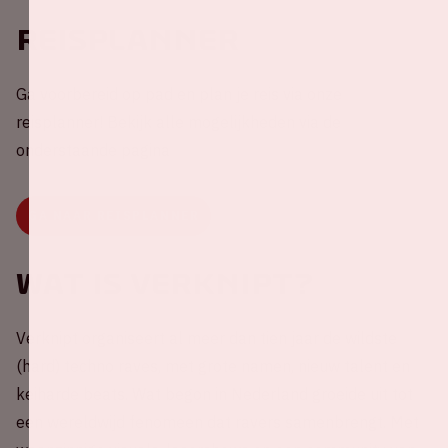
Reisplanner
Ga voorbereid op pad en plan je reis via onze
reisplanner! Bekijk alle mogelijkheden via de
onderstaande pagina
GA NAAR REISPLANNER
Wat is Verknipt?
Verknipt organiseert al meer dan tien jaar de wildste
(hard) techno raves, met grote namen, nieuw talent en
keiharde beats. Wat begon in Nederland groeide uit tot
een wereldwijd fenomeen dat ravers samenbrengt. Met