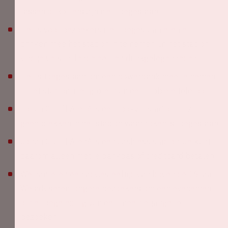
tassen of koffers zijn niet toegestaan.
Het is voor bezoekers niet toegestaan eten en
drinken mee het stadion in te nemen. In het stadion
vind je verschillende eet- en drinkgelegenheden.
Het is toegestaan om een powerbank mee te nemen
in het stadion, niet groter dan een mobiele telefoon.
Johan Cruijff ArenA is een rookvrij stadion. Er zijn
geen plekken in het stadion waar roken is toegestaan.
Johan Cruijff ArenA is een cashless stadion. Je kunt
daarom alleen met je bankpas of creditcard betalen.
We hanteren een adviesleeftijd van boven de 16 jaar.
We adviseren jongere bezoekers om een evenement
onder begeleiding van een meerderjarige te
bezoeken.