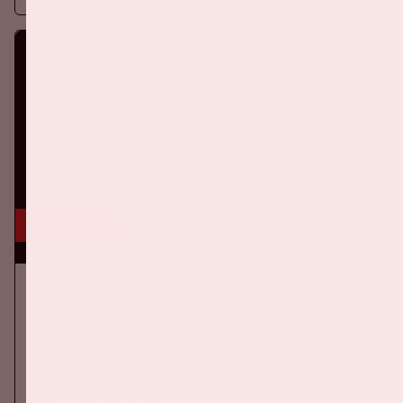
16 aug, '26
Ajax - SC Heerenveen
EREDIVISIE
Op zondag 16 augustus 2026 speelt Ajax in de Johan Cruijff
ArenA tegen SC Heerenveen
Meer informatie