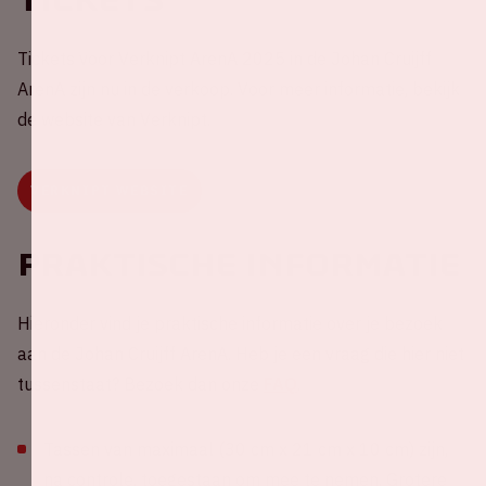
Tickets voor Verknipt ArenA 2025 in de Johan Cruijff
ArenA zijn nu in de verkoop. Voor meer informatie, bekijk
de website van Verknipt.
VERKNIPT WEBSITE
Praktische informatie
Hieronder vind je praktische informatie over je bezoek
aan de Johan Cruijff ArenA. Heb je een vraag die hier niet
tussenstaat? Bezoek dan onze
FAQ
.
Tassen van maximaal (30 cm x 21 cm x 10 cm) zijn,
na controle, toegestaan om mee te nemen. Grotere