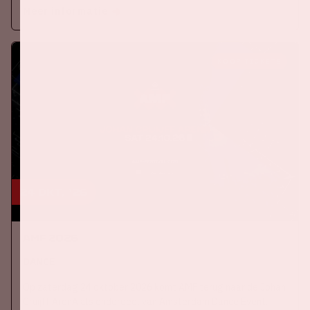
Meer informatie
KOOP TICKETS
24 okt, '26
AMF 2026
DANCE
Op zaterdag 24 oktober 2026 komt AMF terug naar de Johan
Cruijff ArenA als onderdeel van Amsterdam Dance Event.