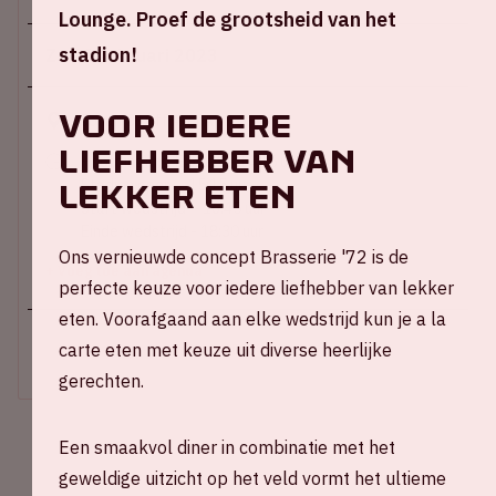
Lounge. Proef de grootsheid van het
stadion!
Zo 19 februari 2023
Voor iedere
Johan Cruijff ArenA
liefhebber van
Hoofdingang E open – 14:15 uur
Stadion open – 15:15 uur
lekker eten
Start wedstrijd – 16:45 uur
Einde wedstrijd - 18:30 uur
Ons vernieuwde concept Brasserie '72 is de
+ Voeg toe aan agenda
perfecte keuze voor iedere liefhebber van lekker
eten. Voorafgaand aan elke wedstrijd kun je a la
carte eten met keuze uit diverse heerlijke
UITVERKOCHT
gerechten.
Een smaakvol diner in combinatie met het
geweldige uitzicht op het veld vormt het ultieme