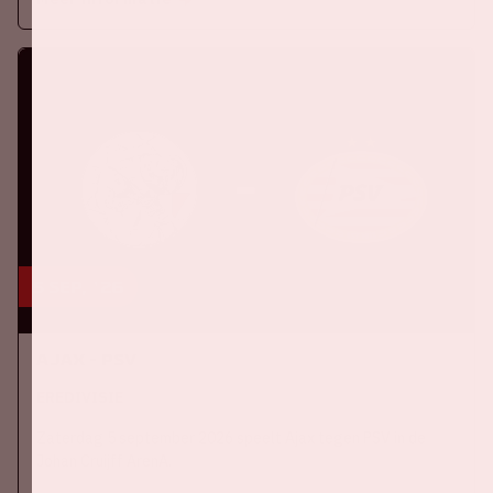
5 sep, '26
Ajax - PSV
EREDIVISIE
Zaterdag 5 september 2026 speelt Ajax tegen PSV in de
Johan Cruijff ArenA.