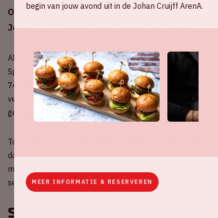
begin van jouw avond uit in de Johan Cruijff ArenA.
Op zondag 19 februari 2023 speelt Ajax in de
Johan Cruijff ArenA tegen Sparta Rotterdam.
Al maar liefst 125 keer eerder stond Ajax tegenover
Sparta Rotterdam in de Eredivisie. Ajax schreef daarvan
74 overwinningen op zijn naam, 25 wedstrijden gingen
verloren en uit 26 duels kwam geen winnaar: het bleef
gelijk spel.
Totaal werd er door Ajax 306 keer gescoord. Sparta wist
daar tegenover 145 keer het doel te raken. De grootste,
meest recente, thuisoverwinning van Ajax stamt uit
seizoen 2000-2001, het werd maar liefst 9-0.
MEER INFORMATIE & RESERVEREN
Samen rijden naar