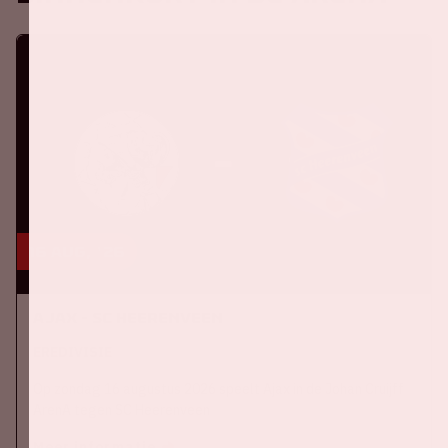
16 aug, '26
Ajax - SC Heerenveen
EREDIVISIE
Op zondag 16 augustus 2026 speelt Ajax in de Johan Cruijff
ArenA tegen SC Heerenveen
Meer informatie