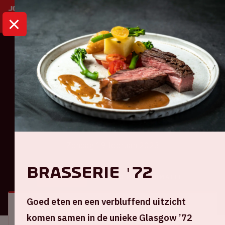
HOME
KALENDER
AJAX - SPARTA
Eredivisie
Ajax - Sparta
Zondag 19 februari 2023
Brasserie '72
ALGEMEEN
BEZOEKERSINFORMATIE
Goed eten en een verbluffend uitzicht
komen samen in de unieke Glasgow ’72
Locatie en tijd