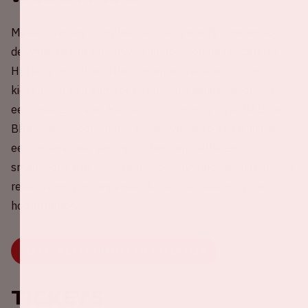
Maak jouw dag compleet en kom gezellig dineren voor
de wedstrijd. In samenwerking met topklasse cateraar
Hutten zijn er drie toffe concepten waar je uit kunt
kiezen met één gemene deler: een culinaire avond op
een unieke locatie. Met de concepten By Lute, BAUT en
BRKLN is er voor ieder wat wils. Van high-end dining in
een ontspannen setting tot het beproefde en
smaakvolle BRKLN concept mét spectaculair uitzicht. De
restaurants zijn toegankelijk voor bezoekers op de
hoofdtribune.
BEKIJK RESTAURANTS EN RESERVEER
Tickets