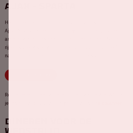
Ajax - Sparta
Help mee met het reduceren van CO2-uitstoot rondom
Ajax - Sparta 💚 Deel nu jouw lege autostoel(en) met
andere fans of kies een rit uit om mee te rijden. Samen
rijden is veel gezelliger, beter voor je portemonnee én
natuurlijk het milieu. Druk snel op onderstaande knop.
DEEL OF KIES JE RIT
Reis je liever op een andere manier naar de ArenA? Plan
je reis dan zo duurzaam mogelijk via onze
reisplanner
Dineren voor de
wedstrijd