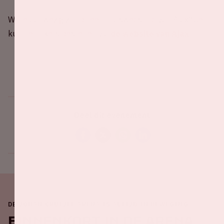
Wil je aanwezig zijn bij een thuiswedstrijd van Ajax? Je
kunt je tickets bestellen via
de website van Ajax
.
Deel dit evenement
DE JOHAN CRUIJFF ARENA IS ALTIJD IN BEWEGING
Binnenkort in de ArenA