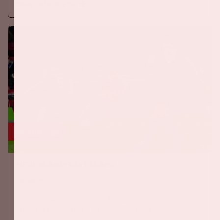
Meer informatie
24 sep, '26
Nederland-Duitsland
ORANJE
Op donderdag 24 september 2026 speelt het Nederlands
elftal tegen Duitsland in de Johan Cruijff ArenA.