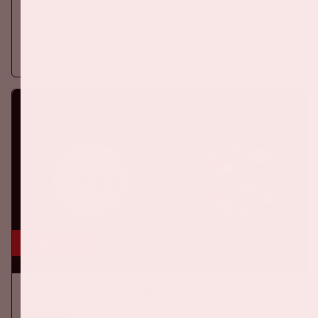
Donderdag 6 augustus speelt Ajax tegen Shelbourne FC in de
Johan Cruijff ArenA.
Meer informatie
16 aug, '26
Ajax - SC Heerenveen
EREDIVISIE