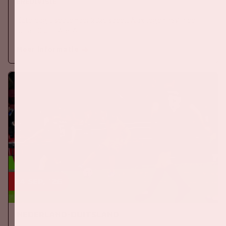
EREDIVISIE
Zaterdag 5 september 2026 speelt Ajax tegen PSV in de
Johan Cruijff ArenA.
Meer informatie
24 sep, '26
Nederland-Duitsland