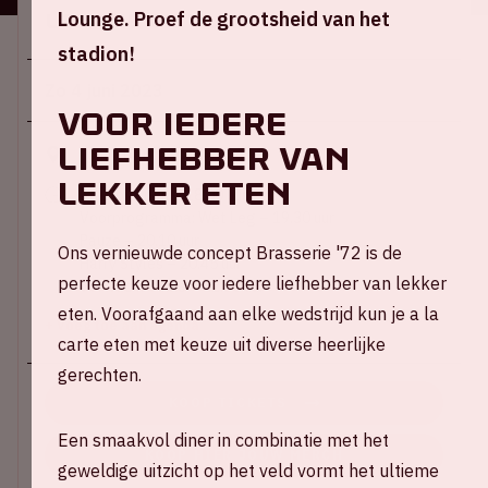
Lounge. Proef de grootsheid van het
Locatie en tijd
stadion!
Zo 4 juni 2023
Voor iedere
liefhebber van
Johan Cruijff ArenA
lekker eten
Stadion open – 18.00 uur
Voorprogramma: Wet Leg – 19.30 uur
Pauze – 20.10 uur
Ons vernieuwde concept Brasserie '72 is de
Harry Styles – 20.45 uur
perfecte keuze voor iedere liefhebber van lekker
Verwacht einde – 22.30 uur
eten. Voorafgaand aan elke wedstrijd kun je a la
+ Voeg toe aan agenda
carte eten met keuze uit diverse heerlijke
gerechten.
KOOP TICKETS
Een smaakvol diner in combinatie met het
KOOP HIER JOUW MERCH
geweldige uitzicht op het veld vormt het ultieme