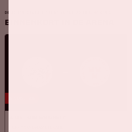
DE JOHAN CRUIJFF ARENA IS ALTIJD IN BEWEGING
Binnenkort in de ArenA
6 aug, '26
Ajax - Shelbourne FC
UEFA CONFERENCE LEAGUE