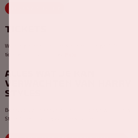
BEKIJK & BESTEL HIER
Tickets
Wil je nog kijken of je tickets kan bemachtigen? De
ticketverkoop verloopt via
Mojo
.
Alles wat je kan
verwachten van Harry
Styles
Benieuwd wat je kan verwachten van de show van Harry
Styles? Lees ons blog via onderstaande button!