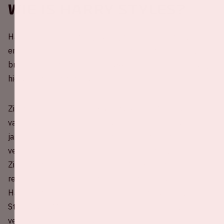
Wie is Harry Styles?
Harry Styles heeft zich gevestigd als één van de grootste
en meest invloedrijke artiesten in de muziek. Onlangs
bracht hij zijn derde album,
Harry's House
, uit en ontving
hiervoor wereldwijd lovende kritieken.
Zijn debuut solo-album,
Harry Styles
, uit 2017 werd een
van 's werelds top tien best verkochte albums van het
jaar en behaalde hiermee in de eerste week de meeste
verkopen door een mannelijke artiest in de geschiedenis.
Zijn tweede album,
Fine Line
, uit 2019 stond na de
release gelijk bovenaan de Billboard 200, waarmee het
Harry's tweede nummer één album in de Verenigde
Staten was. Met dit album behaalde hij de hoogste
verkopen in de eerste week door een mannelijke solo