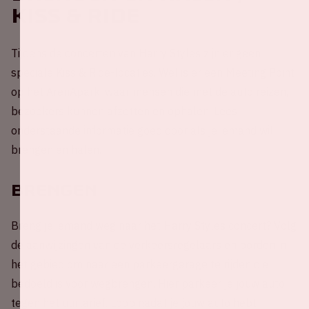
Kiss & Ride
Tijdens de concerten van Harry Styles zijn er geen
speciale Kiss & Ride-locaties. Wel is er een Meeting Point
op het ArenApark, waar mensen die met de auto reizen,
bezoekers kunnen afzetten en ophalen. Lees
onderstaande informatie goed door als je iemand wil
brengen en halen.
Brengen
Breng je iemand weg naar het Harry Styles concert? Volg
de aanwijzingen van de verkeersregelaars en borden in
het gebied om naar een parkeergarage te rijden die
bedoeld is voor wegbrengen. Hier parkeer je jouw auto
tegen het uurtarief. Loop nadat je jouw auto hebt