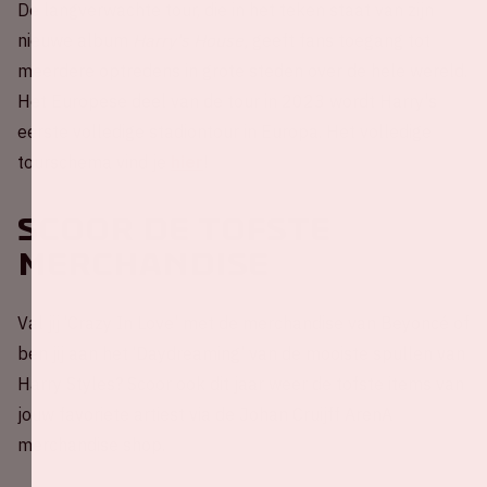
De langverwachte tour, die in het teken staat van zijn
nieuwe album
Harry's House,
geeft fans toegang tot
meerdere optredens in grote steden over de hele wereld.
Het Europese deel van de tour in 2023 wordt Harry's
eerste volledige stadiontour in Europa. Het volledige
tourschema vind je
hier
!
Scoor de tofste
merchandise
Val jij ‘Crazy In Love’ met de merchandise van Beyoncé of
ben jij aan het ‘Daydreaming’ van de mooiste spullen van
Harry Styles? Scoor ook dit jaar weer de tofste items van
jouw favoriete artiest via de Johan Cruijff ArenA
merchandise shop.