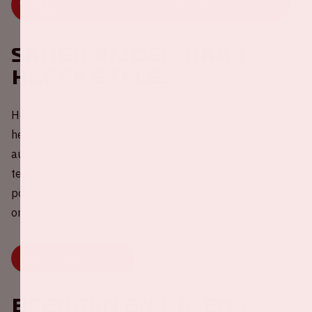
ALLES WAT JE KAN VERWACHTEN VAN HARRY
STYLES
Samen rijden naar
Harry Styles
Help mee met het reduceren van CO2-uitstoot rondom
het Harry Styles concert 💚 Deel nu jouw lege
autostoel(en) met andere fans of kies een rit uit om mee
te rijden. Samen rijden is veel gezelliger, beter voor je
portemonnee én natuurlijk het milieu. Druk snel op
onderstaande knop.
DEEL OF KIES JE RIT
Brengen en halen /