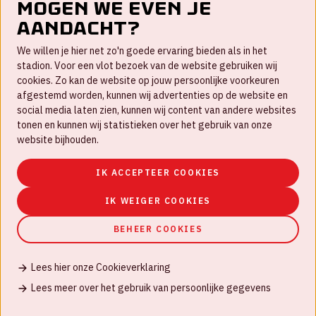
Mogen we even je
aandacht?
Contact
We willen je hier net zo'n goede ervaring bieden als in het
FAQ
stadion. Voor een vlot bezoek van de website gebruiken wij
cookies. Zo kan de website op jouw persoonlijke voorkeuren
Werken bij
afgestemd worden, kunnen wij advertenties op de website en
social media laten zien, kunnen wij content van andere websites
Disclaimer
tonen en kunnen wij statistieken over het gebruik van onze
Cookies
website bijhouden.
Huisregels
IK ACCEPTEER COOKIES
Privacyverklaring
IK WEIGER COOKIES
BEHEER COOKIES
Lees hier onze Cookieverklaring
© Johan Cruijff ArenA 2026
Lees meer over het gebruik van persoonlijke gegevens