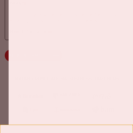
ORANJE
Op donderdag 24 september 2026 speelt het Nederlands
elftal tegen Duitsland in de Johan Cruijff ArenA.
Meer informatie
MEER INFORMATIE
Johan Cruijff ArenA Business Partners