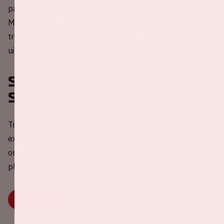
parkeerplaats. Nadat je geparkeerd hebt, ga je naar het
Meeting Point op het ArenaPark om elkaar weer te
treffen en loop je terug naar de auto om te vertrekken
uit het gebied.
Skybox verhuur Harry
Styles
Tijdens het concert van Harry Styles bieden we meerdere
exclusieve opties voor jou en je gezelschap. Beleef een
onvergetelijke avond op één van de meest unieke
plekken in het stadion.
LEES MEER