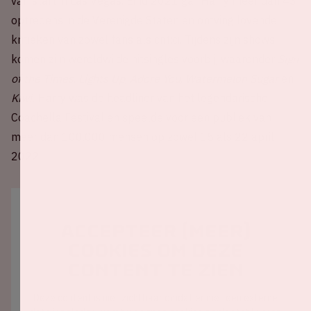
van start in Las Vegas. Eind 2021 gaf Harry meer dan 43
optredens in de Verenigde Staten en ontving lovende
kritieken van zowel fans als critici. Tijdens zijn shows
komen zijn wereldwijde hitsingles voorbij, waaronder
Sign
of the Times
,
Lights Up
,
Adore You
,
Watermelon Sugar
en
Kiwi.
Harry was de headliner van het legendarische
Coachella Festival en speelde voor een publiek van
meer dan 100.000 mensen op zowel 15 als 22 april
2022.
Accepteer (meer)
cookies om deze
content te zien
Deze content is niet zichtbaar omdat er met een externe