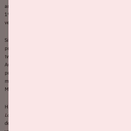
artiest in het Verenigde Koninkrijk, sinds Nielsen Music in
1991 begon met het elektronisch registreren van de
verkoopgegevens.
Sinds de lancering van zijn solocarrière heeft Harry
prestigieuze onderscheidingen ontvangen, waaronder
twee BRIT-awards, een Grammy-award, een Ivor Novello
Award, een American Music Award en vele anderen
prijzen over de hele wereld. Bovendien was hij de eerste
man die solo op de cover verscheen van Vogue
Magazine.
Harry staat bekend als een geweldige live artiest. Zijn
Love On Tour
shows werden in 2020 uitgesteld vanwege
de pandemie en gingen uiteindelijk in september 2021