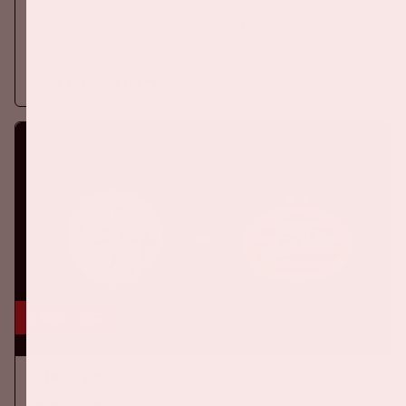
Op zondag 16 augustus 2026 speelt Ajax in de Johan Cruijff
ArenA tegen SC Heerenveen
Meer informatie
5 sep, '26
Ajax - PSV