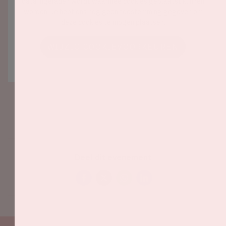
data ingeladen wordt waarmee cookies geplaatst kunnen
worden. Je hebt ons nog geen toestemming gegeven om
deze cookies te mogen plaatsen.
WIJZIG COOKIEVOORKEUREN
Deel dit evenement