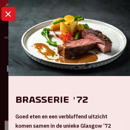
HOME
KALENDER
HARRY STYLES: LOVE ON TOUR
Concert
Harry Styles: Love On
Tour
Zondag 4 juni 2023
Brasserie '72
ALGEMEEN
BEZOEKERSINFORMATIE
Goed eten en een verbluffend uitzicht
komen samen in de unieke Glasgow ’72