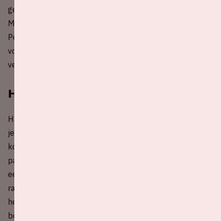
geparkeerd samen met de mensen die je afzet naar het
Meeting Point op het ArenaPark, te vinden tegenover de
Perry Sport. Op dit Meeting Point spreek je ook weer af
voor het ophalen na het concert. Na het wegbrengen
vertrek je weer uit de parkeergarage.
Halen
Haal je iemand op van een Harry Styles concert? Parkeer
je auto in één van de parkeergarages tegen uurtarief of
koop vooraf een parkeerkaart voor een van de
parkeergarages. Er bestaat een kans dat je parkeert in
een andere parkeergarage als bij het wegbrengen. We
raden je daarom aan dat je op tijd, voor 22.00 uur, naar
het ArenA-gebied komt. Volg de aanwijzingen op de
borden op de route en van de verkeersregelaars naar je