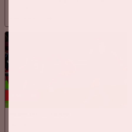
Zaterdag 5 september 2026 speelt Ajax tegen PSV in de
Johan Cruijff ArenA.
Meer informatie
24 sep, '26
Nederland-Duitsland
ORANJE