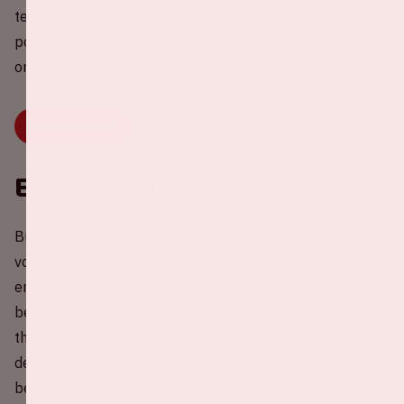
te rijden. Samen rijden is veel gezelliger, beter voor je
portemonnee én natuurlijk het milieu. Druk snel op
onderstaande knop.
SAMENRIJDEN
Even voorstellen
Burnley FC is een traditionele club uit het Engelse
voetbal en een herkenbare naam in de Premier League
en Championship. De club werd opgericht in 1882 en
behoort de oudste profclubs van Engeland. De
thuiswedstrijden worden gespeeld op Turf Moor, een van
de meest authentieke stadions in het land, waar de sfeer
bekend staat als intens en puur. Burnley staat bekend