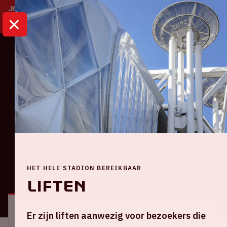
HOME
KALENDER
AJAX – BURNLEY
Ajax
Ajax – Burnley
zondag 26 juli 2026
HET HELE STADION BEREIKBAAR
ALGEMEEN
BEZOEKERSINFORMATIE
Liften
Er zijn liften aanwezig voor bezoekers die
Locatie en tijd