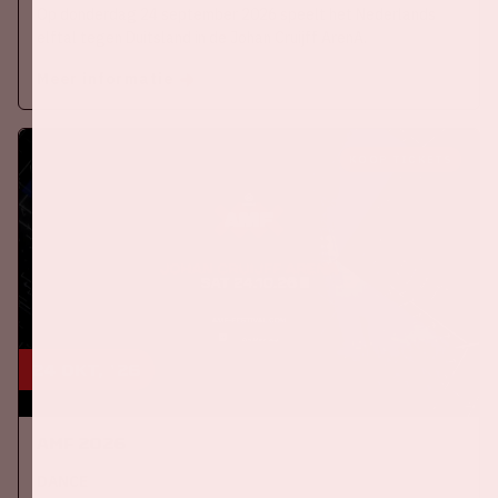
Op donderdag 24 september 2026 speelt het Nederlands
elftal tegen Duitsland in de Johan Cruijff ArenA.
Meer informatie
KOOP TICKETS
24 okt, '26
AMF 2026
DANCE