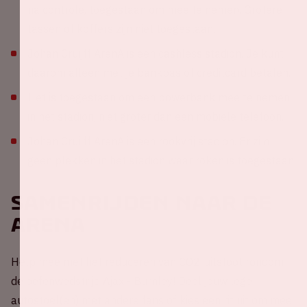
na controle, toegestaan om mee te nemen. Grotere
tassen of koffers zijn niet toegestaan.
Johan Cruijff ArenA is een cashless stadion. Je kunt
daarom alleen met je bankpas of creditcard betalen.
Het is toegestaan om een powerbank mee te nemen
in het stadion, niet groter dan een mobiele telefoon.
Johan Cruijff ArenA is een rookvrij stadion. Er zijn
geen plekken in het stadion waar roken is toegestaan.
Samenrijden naar de
ArenA
Help mee met het reduceren van CO2-uitstoot rondom
de oefenwedstrijd Ajax - Burnley! Deel jouw lege
autostoel(en) met andere fans of kies een rit uit om mee