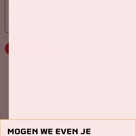
Op zaterdag 24 oktober 2026 komt AMF terug naar de Johan
Cruijff ArenA als onderdeel van Amsterdam Dance Event.
Meer informatie
MEER INFORMATIE
Johan Cruijff ArenA Business Partners
Mogen we even je