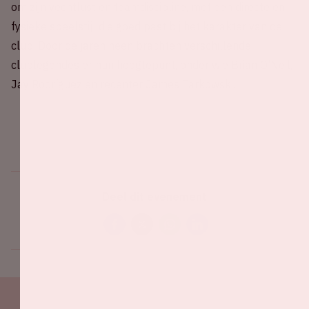
om zijn vechtlust en teamdiscipline, met een directe en
fysieke speelstijl die goed past bij het karakter van de
club. Door de jaren heen brachten verschillende
clublegendes er hun hoogtepunt, onder wie Brian O’Neil,
Jay Rodríguez en recenter James Tarkowski.
Deel dit evenement