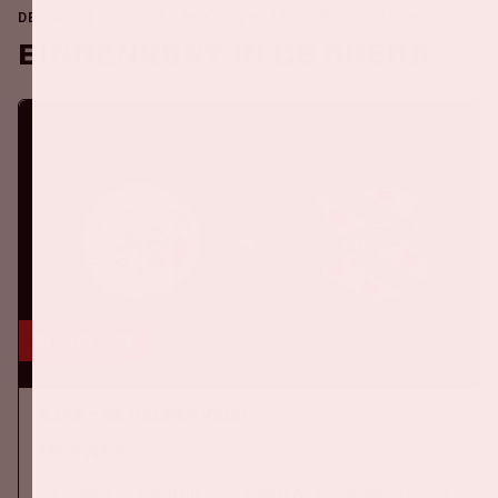
DE JOHAN CRUIJFF ARENA IS ALTIJD IN BEWEGING
Binnenkort in de ArenA
16 aug, '26
Ajax - SC Heerenveen
EREDIVISIE
Op zondag 16 augustus 2026 speelt Ajax in de Johan Cruijff