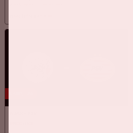
ArenA tegen SC Heerenveen
Meer informatie
5 sep, '26
Ajax - PSV
EREDIVISIE