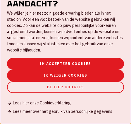
aandacht?
Contact
We willen je hier net zo'n goede ervaring bieden als in het
FAQ
stadion. Voor een vlot bezoek van de website gebruiken wij
cookies. Zo kan de website op jouw persoonlijke voorkeuren
Werken bij
afgestemd worden, kunnen wij advertenties op de website en
social media laten zien, kunnen wij content van andere websites
Disclaimer
tonen en kunnen wij statistieken over het gebruik van onze
Cookies
website bijhouden.
Huisregels
IK ACCEPTEER COOKIES
Privacyverklaring
IK WEIGER COOKIES
BEHEER COOKIES
Lees hier onze Cookieverklaring
© Johan Cruijff ArenA 2026
Lees meer over het gebruik van persoonlijke gegevens