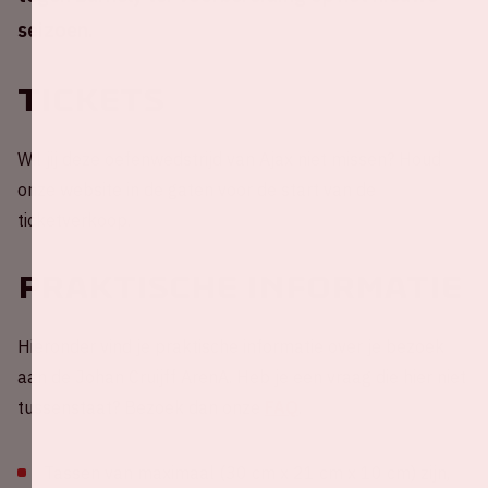
seizoen.
Tickets
Wil jij deze oefenwedstrijd van Ajax niet missen? Houd
onze website in de gaten voor de start van de
ticketverkoop.
Praktische informatie
Hieronder vind je praktische informatie over je bezoek
aan de Johan Cruijff ArenA. Heb je een vraag die hier niet
tussenstaat? Bezoek dan onze
FAQ
.
Tassen van maximaal (30 cm x 21 cm x 10 cm) zijn,