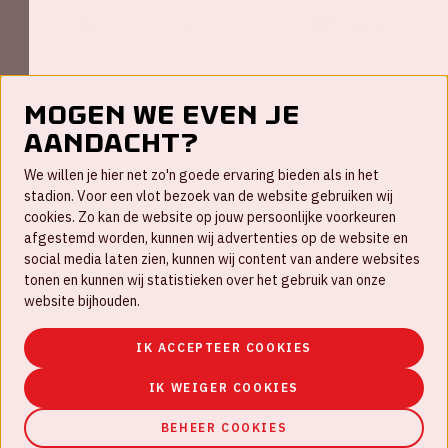
Mogen we even je
aandacht?
Contact
We willen je hier net zo'n goede ervaring bieden als in het
FAQ
stadion. Voor een vlot bezoek van de website gebruiken wij
cookies. Zo kan de website op jouw persoonlijke voorkeuren
Werken bij
afgestemd worden, kunnen wij advertenties op de website en
social media laten zien, kunnen wij content van andere websites
Disclaimer
tonen en kunnen wij statistieken over het gebruik van onze
Cookies
website bijhouden.
Huisregels
IK ACCEPTEER COOKIES
Privacyverklaring
IK WEIGER COOKIES
BEHEER COOKIES