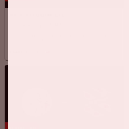
Ajax - Shelbourne FC
UEFA CONFERENCE LEAGUE
Donderdag 6 augustus speelt Ajax tegen Shelbourne FC in de
Johan Cruijff ArenA.
Meer informatie
16 aug, '26