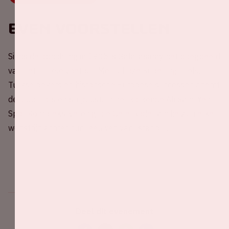
Even voorstellen
Sinds de oprichting in 1905 is Galatasaray het boegbeeld
van het Turkse voetbal. Met talloze Süper Lig-titels,
Turkse bekers en historische Europese successen ademt
de club trots en strijdlust. In het kolkende Ali Sami Yen
Spor Kompleksi verenigt de Gele-Rode familie zich elke
wedstrijd achter hun leeuwen van Istanbul.
Deel dit evenement