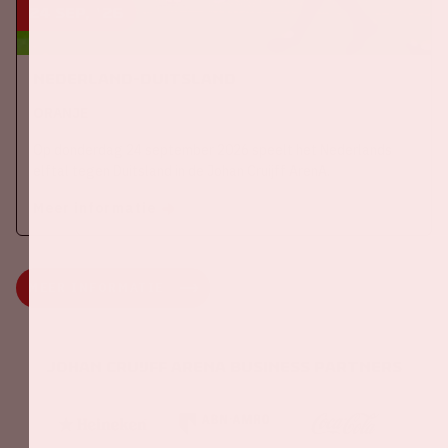
24 sep, '26
Nederland-Duitsland
ORANJE
Op donderdag 24 september 2026 speelt het Nederlands
elftal tegen Duitsland in de Johan Cruijff ArenA.
Meer informatie
MEER INFORMATIE
Johan Cruijff ArenA Business Partners