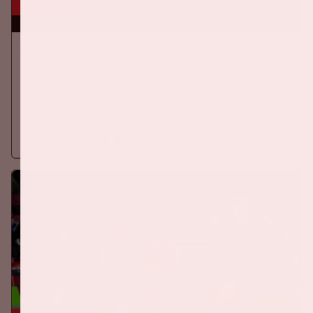
5 sep, '26
Ajax - PSV
EREDIVISIE
Zaterdag 5 september 2026 speelt Ajax tegen PSV in de
Johan Cruijff ArenA.
Meer informatie