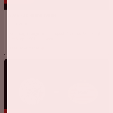
Ajax - SC Heerenveen
EREDIVISIE
Op zondag 16 augustus 2026 speelt Ajax in de Johan Cruijff
ArenA tegen SC Heerenveen
Meer informatie