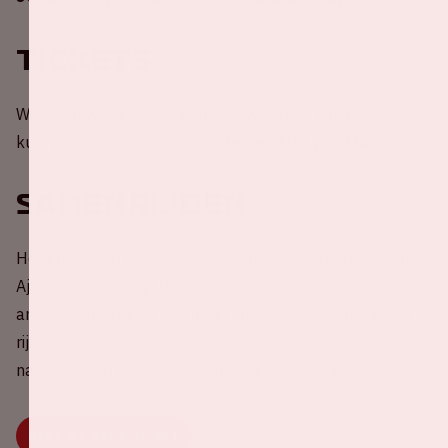
Tickets
Wil je aanwezig zijn bij een thuiswedstrijd van Ajax? Je
kunt je tickets bestellen via
de website van Ajax
.
Samenrijden
Help mee met het reduceren van CO2-uitstoot rondom
Ajax - Galatasaray! Deel nu jouw lege autostoel(en) met
andere fans of kies een rit uit om mee te rijden. Samen
rijden is veel gezelliger, beter voor je portemonnee én
natuurlijk het milieu. Druk snel op onderstaande knop.
DEEL OF KIES JE RIT