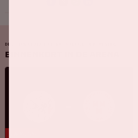
DE JOHAN CRUIJFF ARENA IS ALTIJD IN BEWEGING
Binnenkort in de ArenA
6 aug, '26