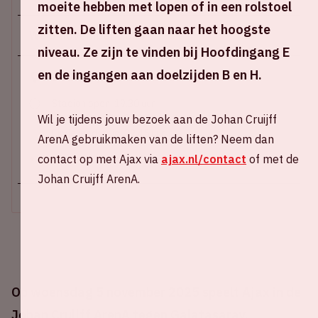
moeite hebben met lopen of in een rolstoel
zitten. De liften gaan naar het hoogste
Wo 5 november 2025
niveau. Ze zijn te vinden bij Hoofdingang E
en de ingangen aan doelzijden B en H.
Johan Cruijff ArenA
Stadion open: 19.30 uur
Wil je tijdens jouw bezoek aan de Johan Cruijff
Start wedstrijd: 21.00 uur
Einde wedstrijd: 22.45 uur
ArenA gebruikmaken van de liften? Neem dan
contact op met Ajax via
ajax.nl/contact
of met de
+ Voeg toe aan agenda
Johan Cruijff ArenA.
Op woensdag 5 november 2025 speelt Ajax in de
Johan Cruijff ArenA tegen Galatasaray.