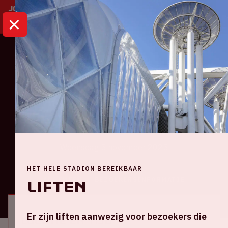
HOME
KALENDER
AJAX - GALATASARAY
Champions League
Ajax - Galatasaray
Woensdag 5 november 2025
HET HELE STADION BEREIKBAAR
ALGEMEEN
BEZOEKERSINFORMATIE
Liften
Er zijn liften aanwezig voor bezoekers die
Locatie en tijd