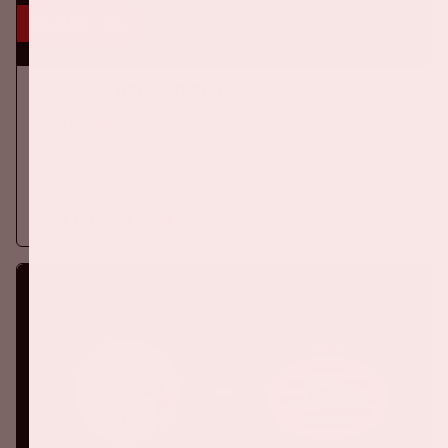
16 aug, '26
Ajax - SC Heerenveen
EREDIVISIE
Op zondag 16 augustus 2026 speelt Ajax in de Johan Cruijff
ArenA tegen SC Heerenveen
Meer informatie