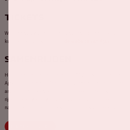
Tickets
Wil je aanwezig zijn bij een thuiswedstrijd van Ajax? Je
kunt je tickets bestellen via
de website van Ajax
.
Samenrijden
Help mee met het reduceren van CO2-uitstoot rondom
Ajax - FC Volendam! Deel nu jouw lege autostoel(en) met
andere fans of kies een rit uit om mee te rijden. Samen
rijden is veel gezelliger, beter voor je portemonnee én
natuurlijk het milieu. Druk snel op onderstaande knop.
DEEL OF KIES JE RIT