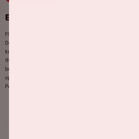
Even voorstellen
FC Volendam is de trots van het vissersdorp Volendam.
De club werd opgericht op 1 juni 1920 als Victoria en
kreeg later de naam FC Volendam. De ploeg speelt zijn
thuiswedstrijden in het Kras Stadion. FC Volendam staat
bekend om zijn aanvallende speelstijl en om het
opleiden van talentvolle spelers, waaronder Robin van
Persie, Bobby Haarms en Gertjan Verbeek.
Deel dit evenement