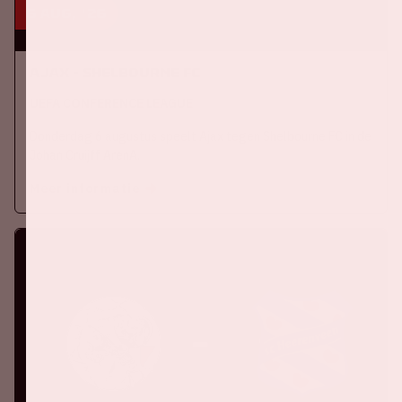
6 aug, '26
Ajax - Shelbourne FC
UEFA CONFERENCE LEAGUE
Donderdag 6 augustus speelt Ajax tegen Shelbourne FC in de
Johan Cruijff ArenA.
Meer informatie