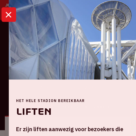
HOME
KALENDER
AJAX - FC VOLENDAM
Eredivisie
Ajax - FC Volendam
Zaterdag 24 januari 2026
HET HELE STADION BEREIKBAAR
ALGEMEEN
BEZOEKERSINFORMATIE
Liften
Er zijn liften aanwezig voor bezoekers die
Locatie en tijd