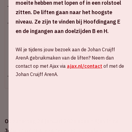
moeite hebben met lopen of in een rolstoel
zitten. De liften gaan naar het hoogste
Za 24 januari 2026
niveau. Ze zijn te vinden bij Hoofdingang E
en de ingangen aan doelzijden B en H.
Johan Cruijff ArenA
Stadion open: 15.00 uur
Wil je tijdens jouw bezoek aan de Johan Cruijff
Start wedstrijd: 16.30 uur
Einde wedstrijd: 18.15 uur
ArenA gebruikmaken van de liften? Neem dan
contact op met Ajax via
ajax.nl/contact
of met de
+ Voeg toe aan agenda
Johan Cruijff ArenA.
Op zaterdag 24 januari 2026 speelt Ajax in de
Johan Cruijff ArenA tegen FC Volendam.