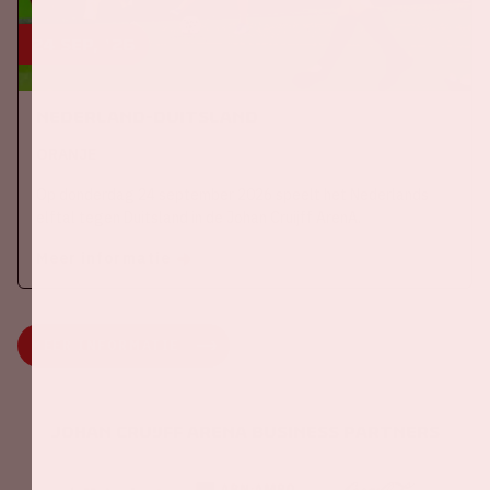
24 sep, '26
Nederland-Duitsland
ORANJE
Op donderdag 24 september 2026 speelt het Nederlands
elftal tegen Duitsland in de Johan Cruijff ArenA.
Meer informatie
MEER INFORMATIE
Johan Cruijff ArenA Business Partners