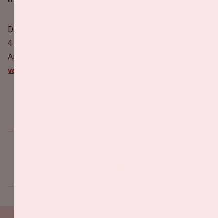
De Nations League-wedstrijden Nederland-Polen (vrijdag
4 september) en Nederland-Italië in de Johan Cruijff
ArenA worden definitief zonder publiek gespeeld.
Lees
verder
Deel dit evenement