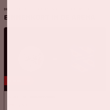
DE JOHAN CRUIJFF ARENA IS ALTIJD IN BEWEGING
Binnenkort in de ArenA
16 aug, '26
Ajax - SC Heerenveen
EREDIVISIE