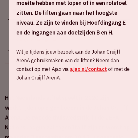
moeite hebben met lopen of in een rolstoel
Ma 7 september 2020
zitten. De liften gaan naar het hoogste
niveau. Ze zijn te vinden bij Hoofdingang E
Johan Cruijff ArenA
en de ingangen aan doelzijden B en H.
+ Voeg toe aan agenda
Wil je tijdens jouw bezoek aan de Johan Cruijff
ArenA gebruikmaken van de liften? Neem dan
contact op met Ajax via
ajax.nl/contact
of met de
Johan Cruijff ArenA.
Het Nederlands elftal speelt in 2020 zijn
wedstrijden op eigen bodem in de Johan Cruijff
ArenA. De tweede thuiswedstrijd in de UEFA
Nations League zal tegen Italië zijn en wordt op
maandag 7 september om 20.45 uur gespeeld.