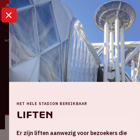
HOME
KALENDER
NATIONS LEAGUE | NEDERLAND VS. ITALIË
Oranje
Nations League |
Nederland VS. Italië
HET HELE STADION BEREIKBAAR
ALGEMEEN
BEZOEKERSINFORMATIE
Liften
Locatie en tijd
Er zijn liften aanwezig voor bezoekers die