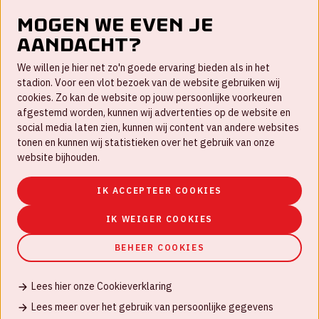
Mogen we even je
aandacht?
Contact
We willen je hier net zo'n goede ervaring bieden als in het
FAQ
stadion. Voor een vlot bezoek van de website gebruiken wij
cookies. Zo kan de website op jouw persoonlijke voorkeuren
Werken bij
afgestemd worden, kunnen wij advertenties op de website en
social media laten zien, kunnen wij content van andere websites
Disclaimer
tonen en kunnen wij statistieken over het gebruik van onze
Cookies
website bijhouden.
Huisregels
IK ACCEPTEER COOKIES
Privacyverklaring
IK WEIGER COOKIES
BEHEER COOKIES
Lees hier onze Cookieverklaring
© Johan Cruijff ArenA 2026
Lees meer over het gebruik van persoonlijke gegevens