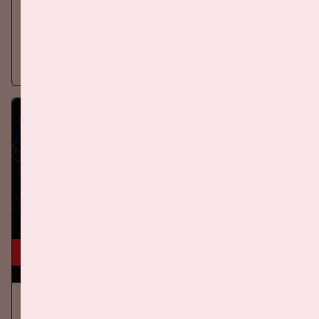
Op donderdag 24 september 2026 speelt het Nederlands
elftal tegen Duitsland in de Johan Cruijff ArenA.
Meer informatie
KOOP TICKETS
24 okt, '26
AMF 2026