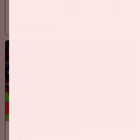
Zaterdag 5 september 2026 speelt Ajax tegen PSV in de
Johan Cruijff ArenA.
Meer informatie
24 sep, '26
Nederland-Duitsland
ORANJE