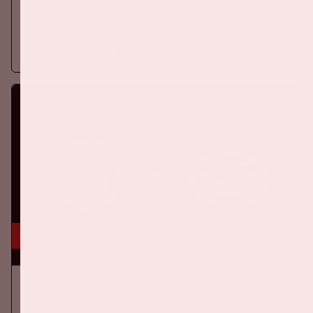
Op zondag 16 augustus 2026 speelt Ajax in de Johan Cruijff
ArenA tegen SC Heerenveen
Meer informatie
5 sep, '26
Ajax - PSV
EREDIVISIE