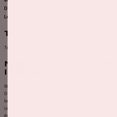
Deze wedstrijd is onderdeel van de UEFA Nations
League.
Tickets
Tickets voor Nederland - Duitsland zijn uitverkocht.
Nederland - Duitsland
in de ArenA
Wil je weten wat je kunt verwachten van Nederland -
Duitsland in de Johan Cruijff ArenA? Of ben je gewoon
benieuwd naar de statistieken van vorige wedstrijden?
Lees dan de blog waar we alles op een rijtje hebben
gezet!