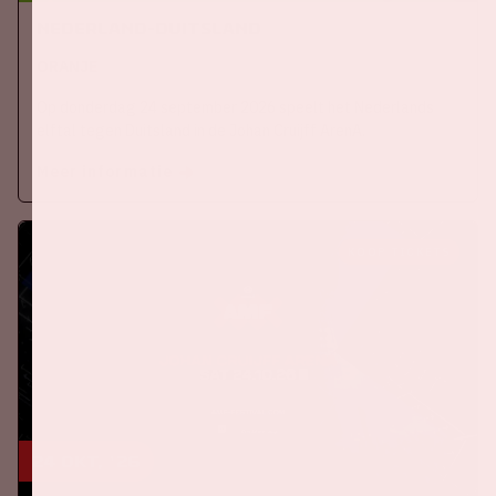
Nederland-Duitsland
ORANJE
Op donderdag 24 september 2026 speelt het Nederlands
elftal tegen Duitsland in de Johan Cruijff ArenA.
Meer informatie
KOOP TICKETS
24 okt, '26