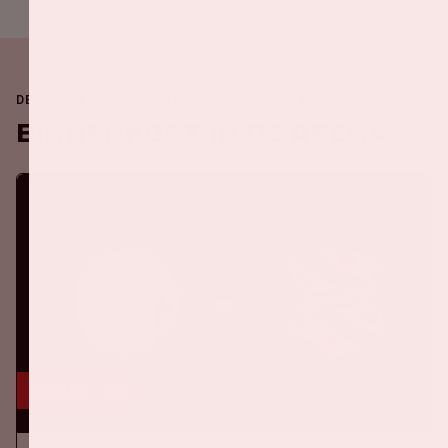
DE JOHAN CRUIJFF ARENA IS ALTIJD IN BEWEGING
Binnenkort in de ArenA
16 aug, '26