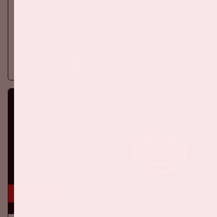
Ajax - SC Heerenveen
EREDIVISIE
Op zondag 16 augustus 2026 speelt Ajax in de Johan Cruijff
ArenA tegen SC Heerenveen
Meer informatie
5 sep, '26