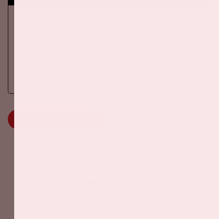
AMF 2026
DANCE
Op zaterdag 24 oktober 2026 komt AMF terug naar de Johan
Cruijff ArenA als onderdeel van Amsterdam Dance Event.
Meer informatie
MEER INFORMATIE
Johan Cruijff ArenA Business Partners