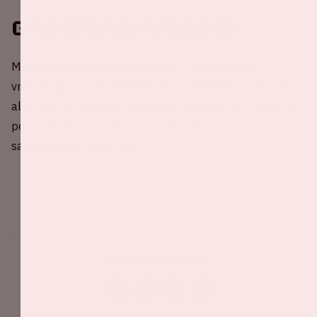
Groepsaanvragen
Met jouw collega's, voetbalteam, hele familie of
vriendengroep naar Nederland - Duitsland? dat kan! Voor
alle informatie omtrent groepsaanvragen van 10 tot 70
personen kun je contact opnemen met
sales@johancruijffarena.nl.
Deel dit evenement