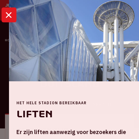
HOME
KALENDER
NEDERLAND - DUITSLAND
Oranje
Nederland -
Duitsland
HET HELE STADION BEREIKBAAR
ALGEMEEN
BEZOEKERSINFORMATIE
Liften
Locatie en tijd
Er zijn liften aanwezig voor bezoekers die