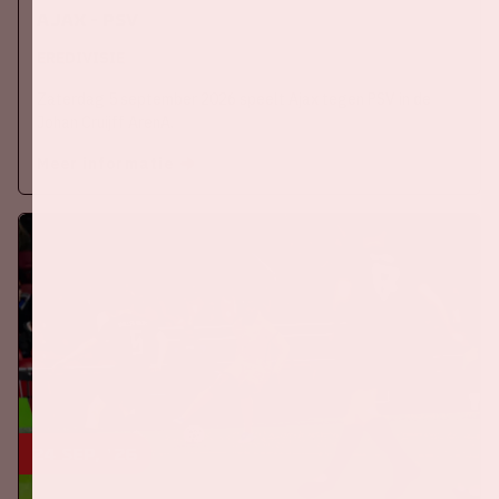
Ajax - PSV
EREDIVISIE
Zaterdag 5 september 2026 speelt Ajax tegen PSV in de
Johan Cruijff ArenA.
Meer informatie
24 sep, '26