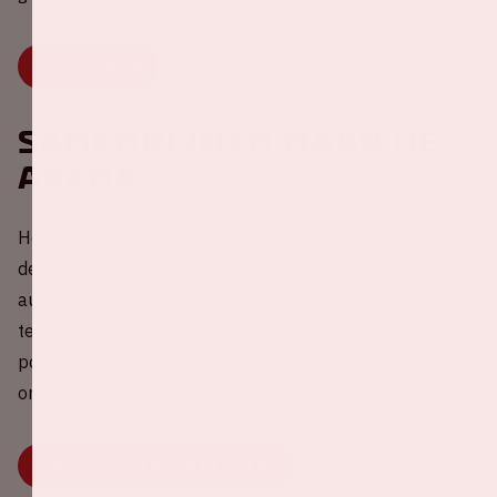
LEES DE BLOG
Samenrijden naar de
ArenA
Help mee met het reduceren van CO2-uitstoot rondom
de wedstrijden van Oranje 💚 Deel nu jouw lege
autostoel(en) met andere fans of kies een rit uit om mee
te rijden. Samenrijden is veel gezelliger, beter voor je
portemonnee én natuurlijk het milieu. Druk snel op
onderstaande knop.
SAMENRIJDEN NAAR DE ARENA