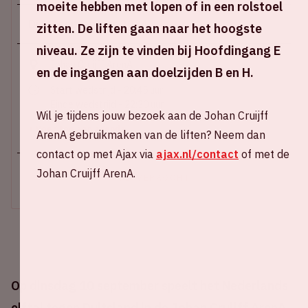
moeite hebben met lopen of in een rolstoel
Di 10 september 2024
zitten. De liften gaan naar het hoogste
niveau. Ze zijn te vinden bij Hoofdingang E
Johan Cruijff ArenA
en de ingangen aan doelzijden B en H.
Start wedstrijd - 20:45 uur
Einde wedstrijd - 22:30 uur
Wil je tijdens jouw bezoek aan de Johan Cruijff
+ Voeg toe aan agenda
ArenA gebruikmaken van de liften? Neem dan
contact op met Ajax via
ajax.nl/contact
of met de
Johan Cruijff ArenA.
UITVERKOCHT
Op dinsdag 10 september speelt het Nederlands
elftal tegen Duitsland in de Johan Cruijff ArenA.