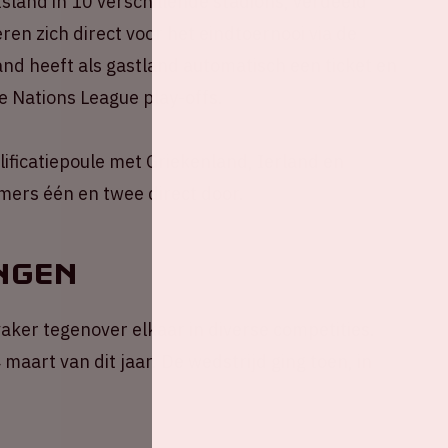
sland in 10 verschillende stadions, verdeeld
ren zich direct voor het eindtoernooi via de
land heeft als gastland automatisch een ticket en
e Nations League play-offs.
lificatiepoule met Griekenland, Ierland en
mers één en twee direct door.
ngen
aker tegenover elkaar in diverse competities.
maart van dit jaar. De wedstrijd ging toen, in