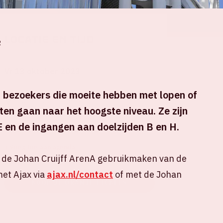
Locatie en tijd
R
Vr 13 oktober 2023
or bezoekers die moeite hebben met lopen of
Johan Cruijff ArenA
iften gaan naar het hoogste niveau. Ze zijn
18.45 uur | stadion open
E en de ingangen aan doelzijden B en H.
20.45 uur | start wedstrijd
+ Voeg toe aan agenda
n de Johan Cruijff ArenA gebruikmaken van de
et Ajax via
ajax.nl/contact
of met de Johan
KOOP JE ORANJE TICKETS