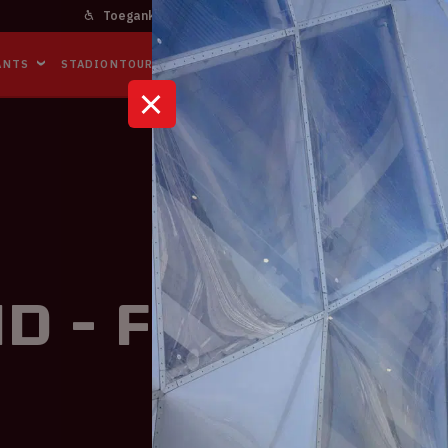
Toegankelijkheid
Bereikbaarheid
In het stadi
ANTS
STADIONTOURS
NAAR DE ARENA
BUSINESS EVENTS
K
d - Frankrij