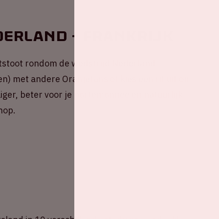
derland - Frankrijk
tstoot rondom de wedstrijd Nederland -
en) met andere Oranjefans of kies een rit uit om
liger, beter voor je portemonnee én natuurlijk
nop.