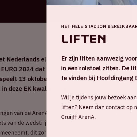
HET HELE STADION BEREIKBAA
Liften
Er zijn liften aanwezig vo
t Nederlands elftal tegen Frankrijk. Dit is
in een rolstoel zitten. De l
 EURO 2024 dat van 14 juni tot 14 juli 2024
te vinden bij Hoofdingang 
 speelt 13 oktober de tweede
 in deze EK kwalificatie.
Wil je tijdens jouw bezoek aa
liften? Neem dan contact op m
angen van de ArenA. Zorg daarom dat je
uiterlijk
Cruijff ArenA.
ets van de wedstrijd te hoeven missen. Zorg
nt meeneemt, dit zorgt voor een betere