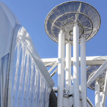
on
Contact
Inloggen ArenA portaal
ZOEKEN
OVER ONS
k