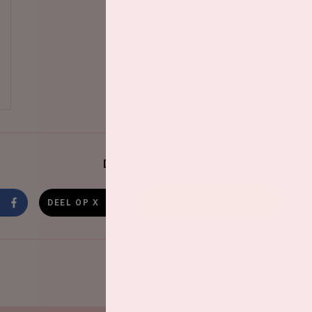
Deel dit evenement
DEEL OP X
DEEL OP WHATSAPP
D