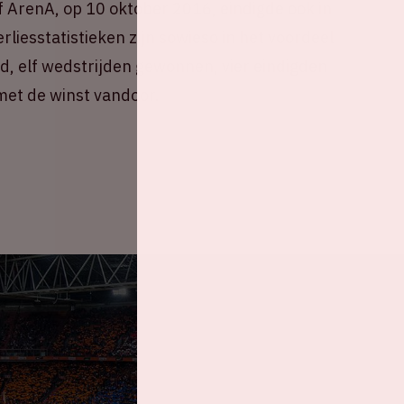
f ArenA, op 10 oktober 2016, eindigde ook in
erliesstatistieken zijn sowieso in het voordeel
d, elf wedstrijden gewonnen, vier eindigden
 met de winst vandoor.