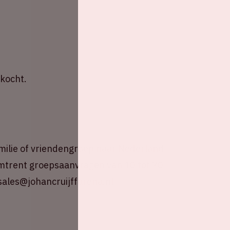
rkocht.
amilie of vriendengroep naar Nederland -
 omtrent groepsaanvragen van 10 tot 70
ales@johancruijffarena.nl