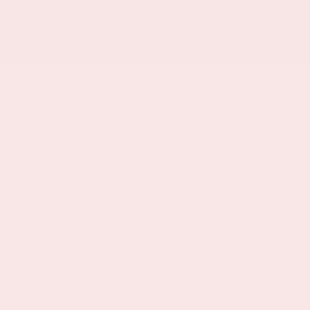
ELDE VRAGEN
HUISREGELS