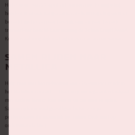
Het concert van 27 april valt samen met Koningsdag,
hierdoor is er een aangepaste OV-dienstregeling en is er
beperkt metro verkeer beschikbaar en zeer-beperk
treinverkeer beschikbaar richting de Johan Cruijff ArenA.
Kom zoveel mogelijk met eigen vervoer en reis samen.
Samen rijden naar
Metallica
Help mee met het reduceren van CO2-uitstoot rondom
het Metallica concert 💚 Deel nu jouw lege autostoel(en)
met andere fans of kies een rit uit om mee te rijden.
Samen rijden is veel gezelliger, beter voor je
portemonnee én natuurlijk het milieu. Druk snel op
onderstaande knop.