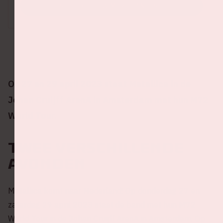
SCOOR JOUW MERCHANDISE
Op 27 en 29 april 2023 staat Metallica in de
Johan Cruijff ArenA in Amsterdam met hun M72
World Tour.
Twee verschillende
avonden
Metallica komt naar Nederland! Op donderdag 27 en
zaterdag 29 april 2023 staat de band met hun M72
World Tour in de Johan Cruijff ArenA in Amsterdam. Op