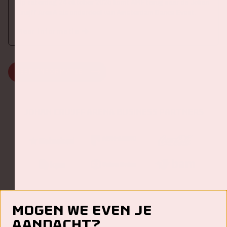
Op zaterdag 24 oktober 2026 komt AMF terug naar de Johan
Cruijff ArenA als onderdeel van Amsterdam Dance Event.
Meer informatie
MEER INFORMATIE
Johan Cruijff ArenA Business Partners
Mogen we even je
aandacht?