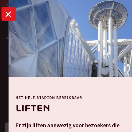
HOME
KALENDER
METALLICA: M72 WORLD TOUR
Concert
Metallica: M72 World
Tour
Donderdag 27 april 2023
HET HELE STADION BEREIKBAAR
Liften
ALGEMEEN
BEZOEKERSINFORMATIE
Er zijn liften aanwezig voor bezoekers die