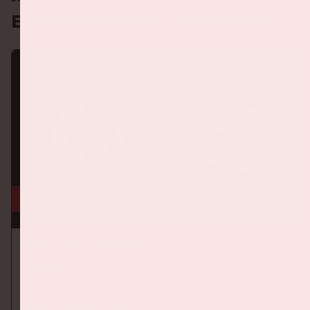
Binnenkort in de ArenA
16 aug, '26
Ajax - SC Heerenveen
EREDIVISIE
Op zondag 16 augustus 2026 speelt Ajax in de Johan Cruijff
ArenA tegen SC Heerenveen