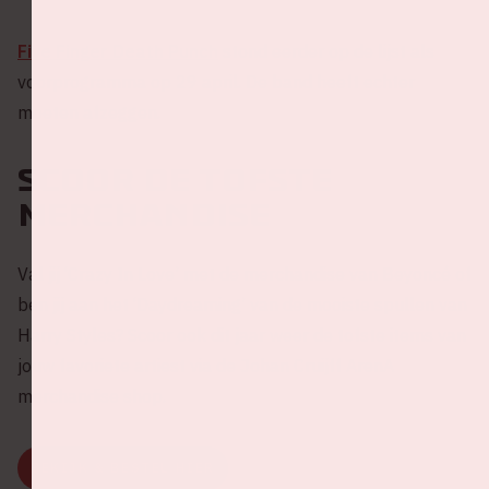
Five Finger Death Punch
stond eerder op de lijst als
voorprogramma op 29 april. De band heeft echter
moeten afzeggen.
Scoor de tofste
merchandise
Val jij ‘Crazy In Love’ met de merchandise van Beyoncé of
ben jij aan het ‘Daydreaming’ van de mooiste spullen van
Harry Styles? Scoor ook dit jaar weer de tofste items van
jouw favoriete artiest via de Johan Cruijff ArenA
merchandise shop.
BEKIJK & BESTEL HIER