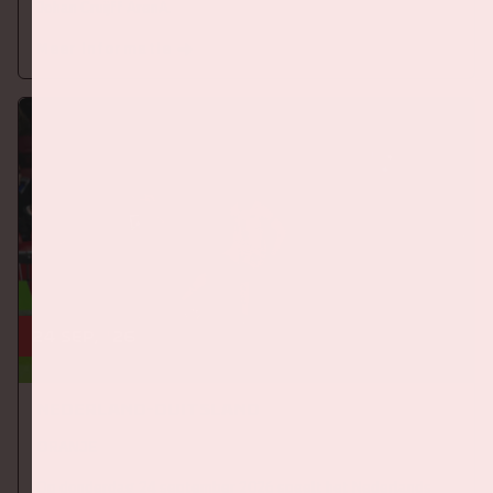
Johan Cruijff ArenA.
Meer informatie
24 sep, '26
Nederland-Duitsland
ORANJE
Op donderdag 24 september 2026 speelt het Nederlands