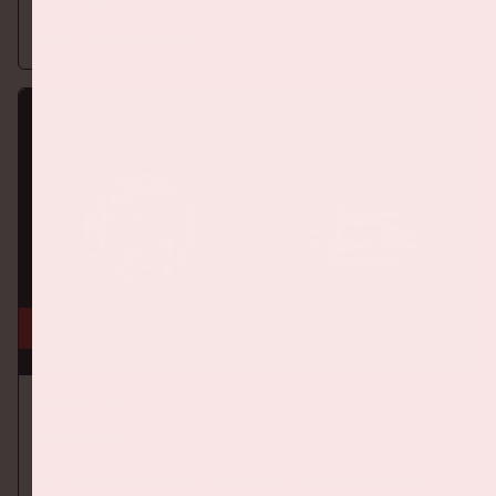
Meer informatie
5 sep, '26
Ajax - PSV
EREDIVISIE
Zaterdag 5 september 2026 speelt Ajax tegen PSV in de