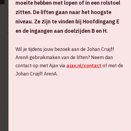
moeite hebben met lopen of in een rolstoel
Locatie en tijd
zitten. De liften gaan naar het hoogste
niveau. Ze zijn te vinden bij Hoofdingang E
Do 27 april 2023
en de ingangen aan doelzijden B en H.
Johan Cruijff ArenA
Wil je tijdens jouw bezoek aan de Johan Cruijff
16:00 – Stadion open
ArenA gebruikmaken van de liften? Neem dan
18:00 – Mammoth WVH
18:35 – Pauze
contact op met Ajax via
ajax.nl/contact
of met de
18:55 – Architects
Johan Cruijff ArenA.
19:55 – Pauze
20:30 – Metallica
23:00 – Verwacht einde
+ Voeg toe aan agenda
KOOP TICKETS