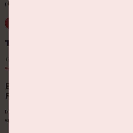
plastic bekers in het stadion.
LEES HIER HOE HET WERKT
Tickets
Tickets voor beide avonden kan je vinden via de
website
van Mojo
.
Bereikbaarheid en
parkeren
Let op: aangepaste OV-dienstregeling op 27 april
vanwege Koningsdag