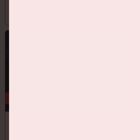
elftal tegen Duitsland in de Johan Cruijff ArenA.
Meer informatie
KOOP TICKETS
24 okt, '26
AMF 2026
DANCE