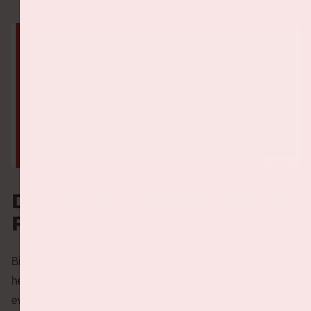
De Johan Cruijff ArenA
recyclet jouw beker
Bij de Johan Cruijff ArenA staat duurzaamheid hoog in
het vaandel. Daarom hanteren wij tijdens onze
evenementen deze zomer een recyclesysteem voor alle