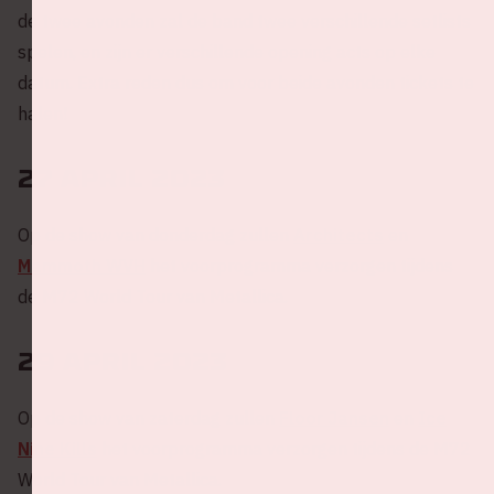
de twee avonden zal de band twee verschillende setlists
spelen, en zijn er verschillende opening acts op elke
datum. Extra reden dus om voor beide avonden tickets te
halen!
27 april 2023
Op de show van donderdag zullen
Architects
en
Mammoth WVH
het voorprogramma verzorgen tijdens
de M72 World Tour van Metallica.
29 april 2023
Op de show van zaterdag zullen
Floor Jansen
en
Ice
Nine Kills
het voorprogramma verzorgen tijdens de M72
World Tour van Metallica.