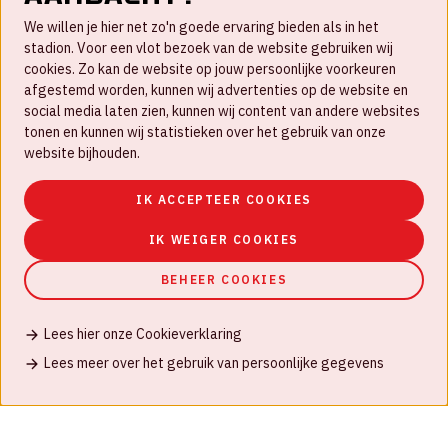
Contact
We willen je hier net zo'n goede ervaring bieden als in het
FAQ
stadion. Voor een vlot bezoek van de website gebruiken wij
cookies. Zo kan de website op jouw persoonlijke voorkeuren
Werken bij
afgestemd worden, kunnen wij advertenties op de website en
social media laten zien, kunnen wij content van andere websites
Disclaimer
tonen en kunnen wij statistieken over het gebruik van onze
Cookies
website bijhouden.
Huisregels
IK ACCEPTEER COOKIES
Privacyverklaring
IK WEIGER COOKIES
BEHEER COOKIES
Lees hier onze Cookieverklaring
© Johan Cruijff ArenA 2026
Lees meer over het gebruik van persoonlijke gegevens