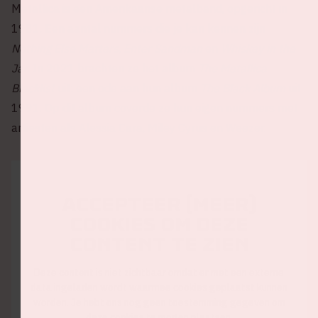
Metallica is een Amerikaanse metalband, opgericht in
1981. Een aantal nummers die je kan kennen zijn
Nothing Else Matters
,
Enter Sandman
en
Whiskey in the
Jar
. In 2021 brachten ze het album
The Metallica
Blacklist
uit: een ode aan hun album
The Black Album
uit
1991. Op dit album coverde ze hun eigen nummers met
artiesten als Alessia Cara, Miley Cyrus en Weezer.
Accepteer (meer)
cookies om deze
content te zien
Deze content is niet zichtbaar omdat er met een externe
data ingeladen wordt waarmee cookies geplaatst kunnen
worden. Je hebt ons nog geen toestemming gegeven om
deze cookies te mogen plaatsen.