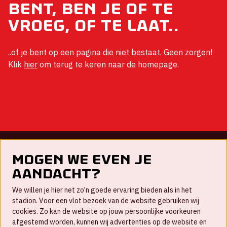
bent, ben je of te
vroeg, of te laat..
..of je bent op een pagina die niet bestaat. Geen zorgen!
Klik
hier
om terug te keren naar de homepage.
Mogen we even je
Contact
aandacht?
FAQ
We willen je hier net zo'n goede ervaring bieden als in het
Nieuwsbrief
stadion. Voor een vlot bezoek van de website gebruiken wij
cookies. Zo kan de website op jouw persoonlijke voorkeuren
Werken bij
afgestemd worden, kunnen wij advertenties op de website en