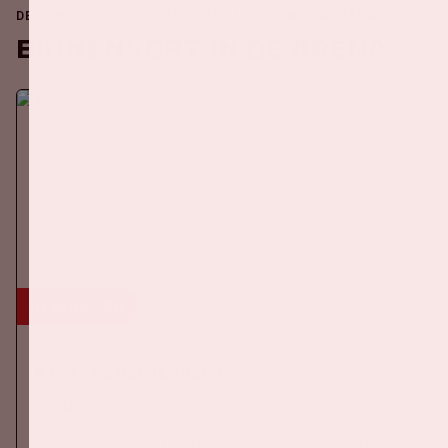
DE JOHAN CRUIJFF ARENA IS ALTIJD IN BEWEGING
Binnenkort in de ArenA
16 aug, '26
Ajax - SC Heerenveen
EREDIVISIE
Op zondag 16 augustus 2026 speelt Ajax in de Johan Cruijff