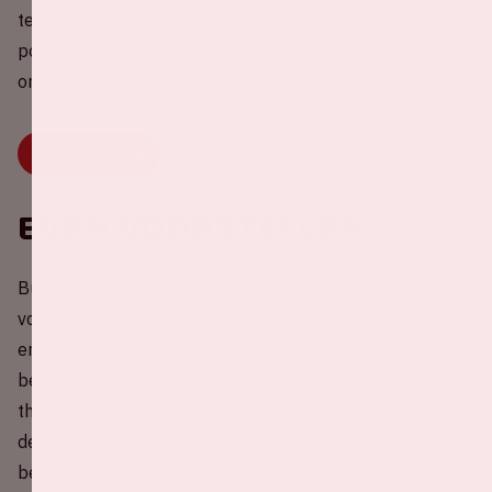
te rijden. Samen rijden is veel gezelliger, beter voor je
portemonnee én natuurlijk het milieu. Druk snel op
onderstaande knop.
SAMENRIJDEN
Even voorstellen
Burnley FC is een traditionele club uit het Engelse
voetbal en een herkenbare naam in de Premier League
en Championship. De club werd opgericht in 1882 en
behoort de oudste profclubs van Engeland. De
thuiswedstrijden worden gespeeld op Turf Moor, een van
de meest authentieke stadions in het land, waar de sfeer
bekend staat als intens en puur. Burnley staat bekend