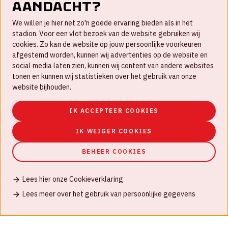
aandacht?
Contact
We willen je hier net zo'n goede ervaring bieden als in het
FAQ
stadion. Voor een vlot bezoek van de website gebruiken wij
cookies. Zo kan de website op jouw persoonlijke voorkeuren
Werken bij
afgestemd worden, kunnen wij advertenties op de website en
social media laten zien, kunnen wij content van andere websites
Disclaimer
tonen en kunnen wij statistieken over het gebruik van onze
Cookies
website bijhouden.
Huisregels
IK ACCEPTEER COOKIES
Privacyverklaring
IK WEIGER COOKIES
BEHEER COOKIES
Lees hier onze Cookieverklaring
© Johan Cruijff ArenA 2026
Lees meer over het gebruik van persoonlijke gegevens