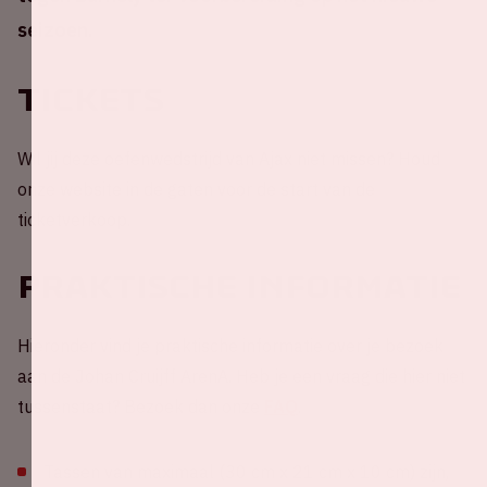
seizoen.
Tickets
Wil jij deze oefenwedstrijd van Ajax niet missen? Houd
onze website in de gaten voor de start van de
ticketverkoop.
Praktische informatie
Hieronder vind je praktische informatie over je bezoek
aan de Johan Cruijff ArenA. Heb je een vraag die hier niet
tussenstaat? Bezoek dan onze
FAQ
.
Tassen van maximaal (30 cm x 21 cm x 10 cm) zijn,