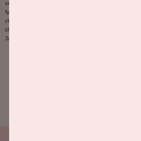
om zijn vechtlust en teamdiscipline, met een directe en
fysieke speelstijl die goed past bij het karakter van de
club. Door de jaren heen brachten verschillende
clublegendes er hun hoogtepunt, onder wie Brian O’Neil,
Jay Rodríguez en recenter James Tarkowski.
Deel dit evenement