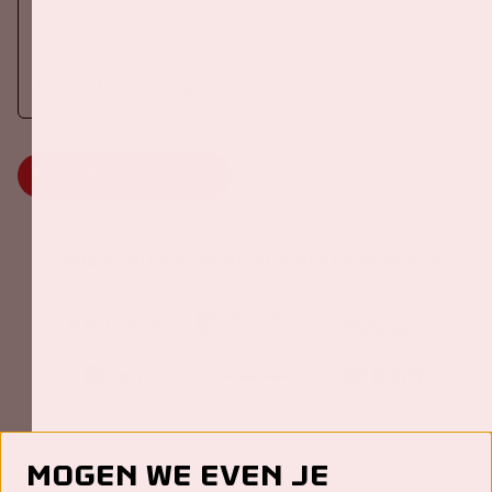
Op zaterdag 24 oktober 2026 komt AMF terug naar de Johan
Cruijff ArenA als onderdeel van Amsterdam Dance Event.
Meer informatie
MEER INFORMATIE
Johan Cruijff ArenA Business Partners
Mogen we even je