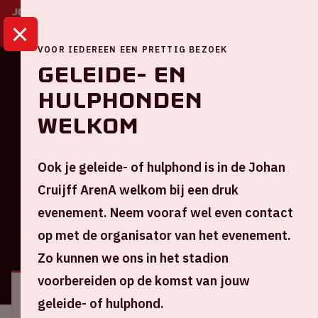
VOOR IEDEREEN EEN PRETTIG BEZOEK
Geleide- en
hulphonden
HOME
KALENDER
AJAX – BURNLEY
welkom
Ajax
Ajax – Burnley
Ook je geleide- of hulphond is in de Johan
Cruijff ArenA welkom bij een druk
zondag 26 juli 2026
evenement. Neem vooraf wel even contact
op met de organisator van het evenement.
ALGEMEEN
BEZOEKERSINFORMATIE
Zo kunnen we ons in het stadion
voorbereiden op de komst van jouw
geleide- of hulphond.
Locatie en tijd