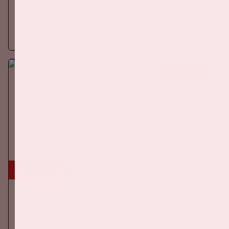
Op donderdag 24 september 2026 speelt het Nederlands
elftal tegen Duitsland in de Johan Cruijff ArenA.
Meer informatie
KOOP TICKETS
24 okt, '26
AMF 2026
DANCE