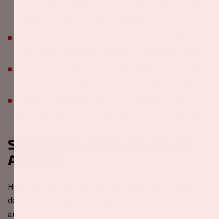
na controle, toegestaan om mee te nemen. Grotere
tassen of koffers zijn niet toegestaan.
Johan Cruijff ArenA is een cashless stadion. Je kunt
daarom alleen met je bankpas of creditcard betalen.
Het is toegestaan om een powerbank mee te nemen
in het stadion, niet groter dan een mobiele telefoon.
Johan Cruijff ArenA is een rookvrij stadion. Er zijn
geen plekken in het stadion waar roken is toegestaan.
Samenrijden naar de
ArenA
Help mee met het reduceren van CO2-uitstoot rondom
de oefenwedstrijd Ajax - Burnley! Deel jouw lege
autostoel(en) met andere fans of kies een rit uit om mee