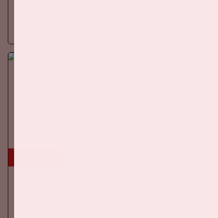
Zaterdag 5 september 2026 speelt Ajax tegen PSV in de
Johan Cruijff ArenA.
Meer informatie
24 sep, '26
Nederland-Duitsland
ORANJE