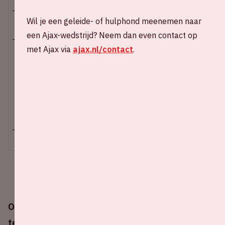
Wil je een geleide- of hulphond meenemen naar
Zo 26 juli 2026
een Ajax-wedstrijd? Neem dan even contact op
met Ajax via
ajax.nl/contact
.
Johan Cruijff ArenA
Stadion open: 12:30 uur
Start wedstrijd: 14:00 uur
Einde wedstrijd: 15:45 uur
+ Voeg toe aan agenda
Op zondag 26 juli speelt Ajax een oefenwedstrijd
tegen Burnely ter voorbereiding op het nieuwe