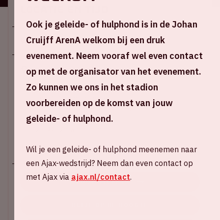
Locatie en tijd
Ook je geleide- of hulphond is in de Johan
Cruijff ArenA welkom bij een druk
Vr 17 juli 2026
evenement. Neem vooraf wel even contact
Johan Cruijff ArenA
op met de organisator van het evenement.
Zo kunnen we ons in het stadion
17:00 - De deuren van de ArenA open
18:50 - Opener Prince 85
voorbereiden op de komst van jouw
19:35 - Special guest Playboi Carti
geleide- of hulphond.
20:45 - The Weeknd
23:00 - Verwacht einde
+ Voeg toe aan agenda
Wil je een geleide- of hulphond meenemen naar
een Ajax-wedstrijd? Neem dan even contact op
met Ajax via
ajax.nl/contact
.
KOOP TICKETS
BLIJF OP DE HOOGTE