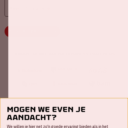
Meer informatie
MEER INFORMATIE
Johan Cruijff ArenA Business Partners
Mogen we even je
aandacht?
Contact
We willen je hier net zo'n goede ervaring bieden als in het