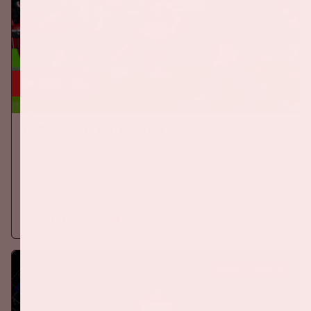
24 sep, '26
Nederland-Duitsland
ORANJE
Op donderdag 24 september 2026 speelt het Nederlands
elftal tegen Duitsland in de Johan Cruijff ArenA.
Meer informatie
KOOP TICKETS