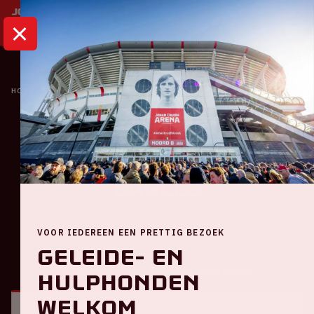
HOME
KALENDER
AJAX - GO AHEAD EAGLES
Eredivisie
Ajax - Go Ahead
Eagles
Zaterdag 17 januari 2026
VOOR IEDEREEN EEN PRETTIG BEZOEK
Geleide- en
ALGEMEEN
BEZOEKERSINFORMATIE
hulphonden
welkom