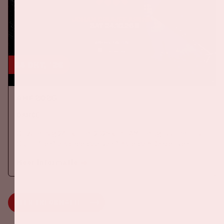
24 okt, '26
AMF 2026
DANCE
Op zaterdag 24 oktober 2026 komt AMF terug naar de Johan
Cruijff ArenA als onderdeel van Amsterdam Dance Event.
Meer informatie
MEER INFORMATIE