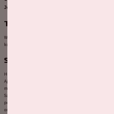
Johan Cruijff ArenA tegen Go Ahead Eagles.
Tickets
Wil je aanwezig zijn bij een thuiswedstrijd van Ajax? Je
kunt je tickets bestellen via
de website van Ajax
.
Samenrijden
Help mee met het reduceren van CO2-uitstoot rondom
Ajax - Go Ahead Eagles! Deel nu jouw lege autostoel(en)
met andere fans of kies een rit uit om mee te rijden.
Samen rijden is veel gezelliger, beter voor je
portemonnee én natuurlijk het milieu. Druk snel op
onderstaande knop.