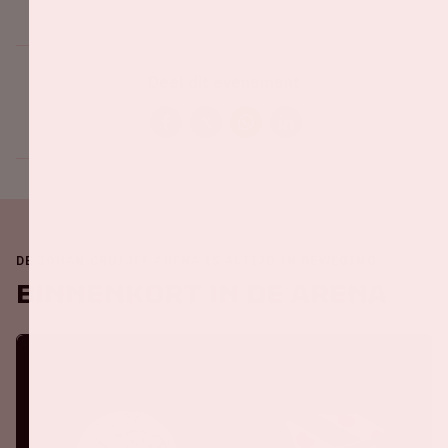
Deel dit evenement
DE JOHAN CRUIJFF ARENA IS ALTIJD IN BEWEGING
Binnenkort in de ArenA