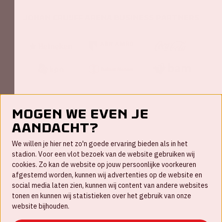
Johan Cruijff ArenA Business Partners
Mogen we even je
aandacht?
Contact
We willen je hier net zo'n goede ervaring bieden als in het
FAQ
stadion. Voor een vlot bezoek van de website gebruiken wij
cookies. Zo kan de website op jouw persoonlijke voorkeuren
Werken bij
afgestemd worden, kunnen wij advertenties op de website en
social media laten zien, kunnen wij content van andere websites
Disclaimer
tonen en kunnen wij statistieken over het gebruik van onze
Cookies
website bijhouden.