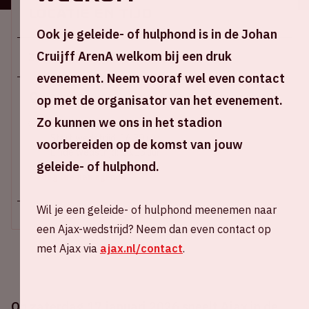
Locatie en tijd
Ook je geleide- of hulphond is in de Johan
Cruijff ArenA welkom bij een druk
Za 17 januari 2026
evenement. Neem vooraf wel even contact
Johan Cruijff ArenA
op met de organisator van het evenement.
Zo kunnen we ons in het stadion
Stadion open: 15.00 uur
Start wedstrijd: 16:30 uur
voorbereiden op de komst van jouw
Einde wedstrijd: 18.15 uur
geleide- of hulphond.
+ Voeg toe aan agenda
Wil je een geleide- of hulphond meenemen naar
een Ajax-wedstrijd? Neem dan even contact op
met Ajax via
ajax.nl/contact
.
Op zaterdag 17 januari 2026 speelt Ajax in de