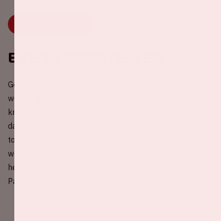
DEEL OF KIES JE RIT
Even voorstellen
Go Ahead Eagles is de volksclub van Deventer. De club
werd opgericht op 2 december 1902 als Be Quick, maar
kreeg een jaar later de naam Go Ahead. In 1971 werd
daar Eagles aan toegevoegd, naar een idee van
toenmalig trainer Barry Hughes. De club speelt zijn
wedstrijden in De Adelaarshorst en heeft door de jaren
heen grote spelers voortgebracht, zoals Marc Overmars,
Paul Bosvelt en Demis Nicolaou.