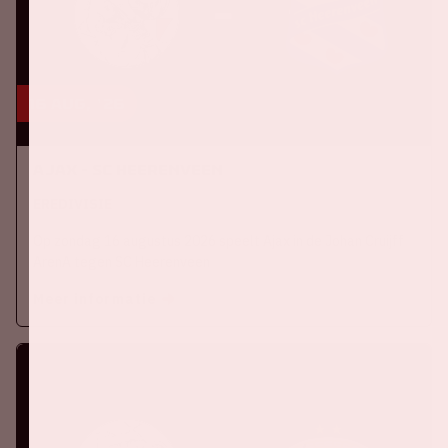
16 aug, '26
Ajax - SC Heerenveen
EREDIVISIE
Op zondag 16 augustus 2026 speelt Ajax in de Johan Cruijff
ArenA tegen SC Heerenveen
Meer informatie