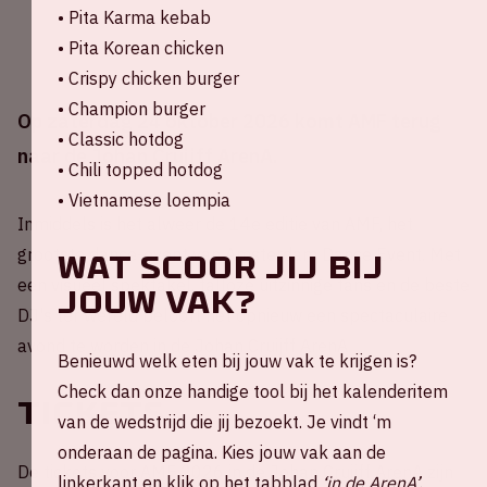
• Pita Karma kebab
• Pita Korean chicken
• Crispy chicken burger
• Champion burger
Op zaterdag 24 oktober 2026 komt AMF terug
• Classic hotdog
naar de Johan Cruijff ArenA.
• Chili topped hotdog
• Vietnamese loempia
Inmiddels is het alweer de 14e editie van AMF, het
grootste dance-event van Amsterdam Dance Event. Met
Wat scoor jij bij
een visueel spektakel, talloze uitzinnige fans en de beste
jouw vak?
DJ's ter wereld belooft het opnieuw een spectaculaire
avond te worden in de Johan Cruijff ArenA.
Benieuwd welk eten bij jouw vak te krijgen is?
Check dan onze handige tool bij het kalenderitem
Tickets
van de wedstrijd die jij bezoekt. Je vindt ‘m
onderaan de pagina. Kies jouw vak aan de
De tickets voor AMF 2026 in de Johan Cruijff ArenA zijn
linkerkant en klik op het tabblad
‘in de ArenA’
.