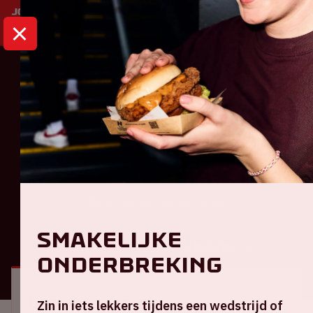
HOME
KALENDER
AMF 2026
Dance
AMF 2026
Zaterdag 24 oktober 2026
Smakelijke
ALGEMEEN
BEZOEKERSINFORMATIE
onderbreking
Locatie en tijd
Zin in iets lekkers tijdens een wedstrijd of