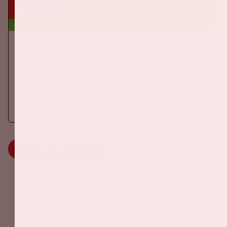
24 sep, '26
Nederland-Duitsland
ORANJE
Op donderdag 24 september 2026 speelt het Nederlands
elftal tegen Duitsland in de Johan Cruijff ArenA.
Meer informatie
MEER INFORMATIE
Johan Cruijff ArenA Business Partners