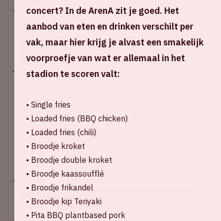
concert? In de ArenA zit je goed. Het
Za 24 oktober 2026
aanbod van eten en drinken verschilt per
vak, maar hier krijg je alvast een smakelijk
76
02
36
39
voorproefje van wat er allemaal in het
DAGEN
UREN
MINUTEN
SECONDEN
stadion te scoren valt:
Johan Cruijff ArenA
• Single fries
Start: 20:00 uur
Verwacht einde: 06:00 uur*
• Loaded fries (BBQ chicken)
• Loaded fries (chili)
*Tijdens dit event gaat de wintertijd in. AMF eindigt
• Broodje kroket
om 05:00 uur (nieuwe tijd).
• Broodje double kroket
+ Voeg toe aan agenda
• Broodje kaassoufflé
• Broodje frikandel
KOOP TICKETS
• Broodje kip Teriyaki
• Pita BBQ plantbased pork