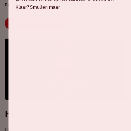
nu in de verkoop. Scoor je tickets via onderstaade button!
Klaar? Smullen maar.
KOOP TICKETS VOOR AMF
Headliner 2026
In 2026 zet David Guetta de ArenA op z’n kop als