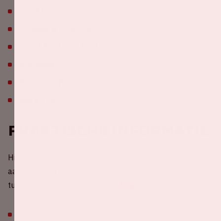
ARTBAT
D-Block & S-te-Fan
David Guetta –
The Monolith
Korolova
Marlon Hoffstadt
More TBA
Praktische informatie
Hieronder vind je praktische informatie over je bezoek
aan de Johan Cruijff ArenA. Heb je een vraag die hier niet
tussenstaat? Bezoek dan onze
FAQ
.
Tassen van maximaal (30 cm x 21 cm x 10 cm) zijn,