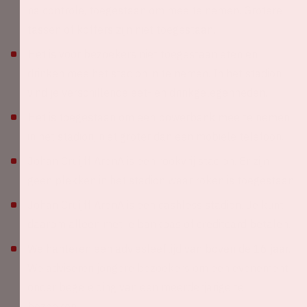
na controle, toegestaan om mee te nemen. Grotere
tassen of koffers zijn niet toegestaan.
Het is voor bezoekers niet toegestaan eten en
drinken mee het stadion in te nemen. In het stadion
vind je verschillende eet- en drinkgelegenheden.
Het is toegestaan om een powerbank mee te nemen
in het stadion, niet groter dan een mobiele telefoon.
Johan Cruijff ArenA is een rookvrij stadion. Er zijn
geen plekken in het stadion waar roken is toegestaan.
Johan Cruijff ArenA is een cashless stadion. Je kunt
daarom alleen met je bankpas of creditcard betalen.
We hanteren een adviesleeftijd van boven de 16 jaar.
We adviseren jongere bezoekers om een evenement
onder begeleiding van een meerderjarige te
bezoeken.