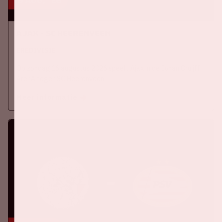
16 aug, '26
Ajax - SC Heerenveen
EREDIVISIE
Op zondag 16 augustus 2026 speelt Ajax in de Johan Cruijff
ArenA tegen SC Heerenveen
Meer informatie