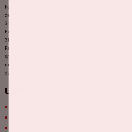
headliner van AMF. David Guetta keert dit jaar terug naar
de Johan Cruijff ArenA met zijn indrukwekkende Monolith
Show, speciaal voor AMF tijdens Amsterdam Dance
Event. Met een gigantische verticale LED‑monoliet,
3D‑mapping en een volledig nieuwe Future
Rave‑productie wordt de ArenA omgetoverd tot een
spectaculaire audiovisuele wereld. Zijn optreden
markeert een belangrijk hoogtepunt binnen AMF 2026,
dat opnieuw uitpakt met next‑level staging en beleving.
Line-up
Afrojack
Amelie Lens
Armin van Buuren