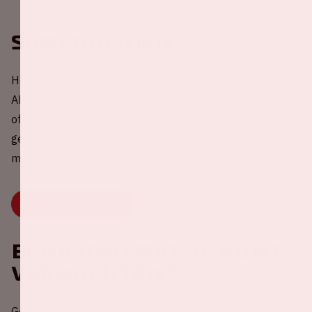
Samenrijden
Help mee met het reduceren van CO2-uitstoot rondom
AMF! Deel nu jouw lege autostoel(en) met andere fans
of kies een rit uit om mee te rijden. Samen rijden is veel
gezelliger, beter voor je portemonnee én natuurlijk het
milieu. Druk snel op onderstaande knop.
DEEL OF KIES JE RIT
Benieuwd wat je kunt
verwachten?
Geniet mee van de recap van AMF 2025!