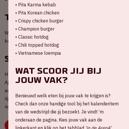
• Pita Karma kebab
• Pita Korean chicken
Tickets
• Crispy chicken burger
• Champion burger
Wil je aanwezig zijn bij een thuiswedstrijd van Ajax? Je
• Classic hotdog
kunt je tickets bestellen via
de website van Ajax
.
• Chili topped hotdog
• Vietnamese loempia
Samenrijden
Wat scoor jij bij
Help mee met het reduceren van CO2-uitstoot rondom
jouw vak?
Ajax - Galatasaray! Deel nu jouw lege autostoel(en) met
andere fans of kies een rit uit om mee te rijden. Samen
Benieuwd welk eten bij jouw vak te krijgen is?
rijden is veel gezelliger, beter voor je portemonnee én
Check dan onze handige tool bij het kalenderitem
natuurlijk het milieu. Druk snel op onderstaande knop.
van de wedstrijd die jij bezoekt. Je vindt ‘m
onderaan de pagina. Kies jouw vak aan de
DEEL OF KIES JE RIT
linkerkant en klik op het tabblad
‘in de ArenA’
.