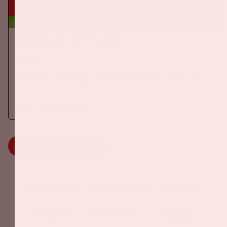
24 sep, '26
Nederland-Duitsland
ORANJE
Op donderdag 24 september 2026 speelt het Nederlands
elftal tegen Duitsland in de Johan Cruijff ArenA.
Meer informatie
MEER INFORMATIE
Johan Cruijff ArenA Business Partners