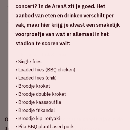
concert? In de ArenA zit je goed. Het
Wo 5 november 2025
aanbod van eten en drinken verschilt per
vak, maar hier krijg je alvast een smakelijk
Johan Cruijff ArenA
voorproefje van wat er allemaal in het
Stadion open: 19.30 uur
stadion te scoren valt:
Start wedstrijd: 21.00 uur
Einde wedstrijd: 22.45 uur
• Single fries
+ Voeg toe aan agenda
• Loaded fries (BBQ chicken)
• Loaded fries (chili)
• Broodje kroket
• Broodje double kroket
• Broodje kaassoufflé
• Broodje frikandel
• Broodje kip Teriyaki
Op woensdag 5 november 2025 speelt Ajax in de
• Pita BBQ plantbased pork
Johan Cruijff ArenA tegen Galatasaray.