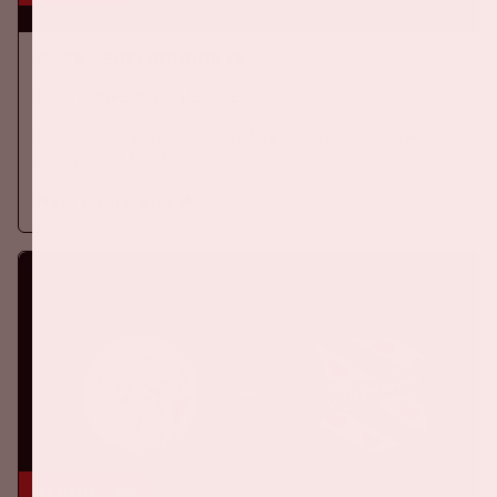
Ajax - Shelbourne FC
UEFA CONFERENCE LEAGUE
Donderdag 6 augustus speelt Ajax tegen Shelbourne FC in de
Johan Cruijff ArenA.
Meer informatie
16 aug, '26