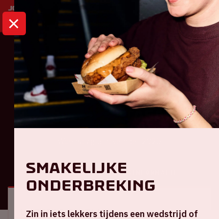
HOME
KALENDER
AJAX - GALATASARAY
Champions League
Ajax - Galatasaray
Woensdag 5 november 2025
Smakelijke
ALGEMEEN
BEZOEKERSINFORMATIE
onderbreking
Locatie en tijd
Zin in iets lekkers tijdens een wedstrijd of