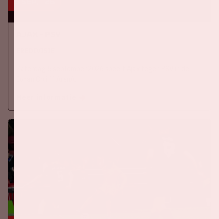
5 sep, '26
Ajax - PSV
EREDIVISIE
Zaterdag 5 september 2026 speelt Ajax tegen PSV in de
Johan Cruijff ArenA.
Meer informatie