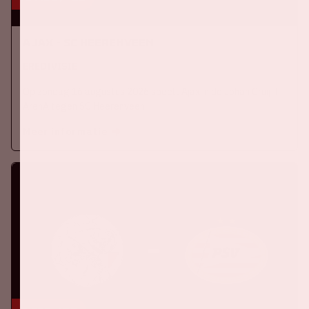
Ajax - SC Heerenveen
EREDIVISIE
Op zondag 16 augustus 2026 speelt Ajax in de Johan Cruijff
ArenA tegen SC Heerenveen
Meer informatie