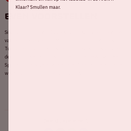
Klaar? Smullen maar.
Even voorstellen
Sinds de oprichting in 1905 is Galatasaray het boegbeeld
van het Turkse voetbal. Met talloze Süper Lig-titels,
Turkse bekers en historische Europese successen ademt
de club trots en strijdlust. In het kolkende Ali Sami Yen
Spor Kompleksi verenigt de Gele-Rode familie zich elke
wedstrijd achter hun leeuwen van Istanbul.
Deel dit evenement