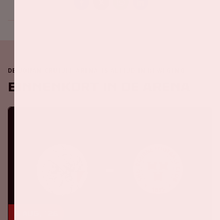
DE JOHAN CRUIJFF ARENA IS ALTIJD IN BEWEGING
Binnenkort in de ArenA
6 aug, '26