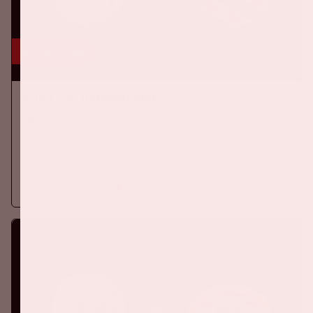
16 aug, '26
Ajax - SC Heerenveen
EREDIVISIE
Op zondag 16 augustus 2026 speelt Ajax in de Johan Cruijff
ArenA tegen SC Heerenveen
Meer informatie