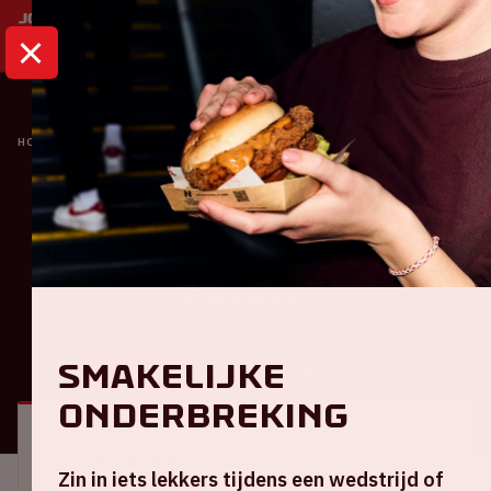
HOME
KALENDER
UEFA EURO 2020 | 1/8 FINALE
Oranje
UEFA EURO 2020 | 1/8
finale
Smakelijke
ALGEMEEN
BEZOEKERSINFORMATIE
onderbreking
Locatie en tijd
Zin in iets lekkers tijdens een wedstrijd of