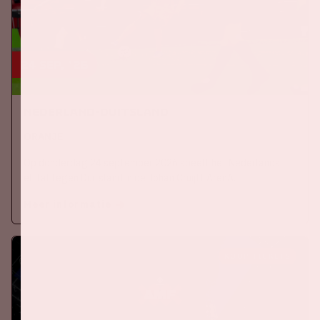
24 sep, '26
Nederland-Duitsland
ORANJE
Op donderdag 24 september 2026 speelt het Nederlands
elftal tegen Duitsland in de Johan Cruijff ArenA.
Meer informatie
KOOP TICKETS