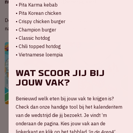
nummer 2 van groep B (Denemarken).
• Pita Karma kebab
• Pita Korean chicken
De UEFA heeft besloten om EURO 2020 te verplaatsen
• Crispy chicken burger
naar zomer 2021 in verband met COVID-19.
• Champion burger
• Classic hotdog
• Chili topped hotdog
• Vietnamese loempia
Wat scoor jij bij
jouw vak?
Benieuwd welk eten bij jouw vak te krijgen is?
Check dan onze handige tool bij het kalenderitem
van de wedstrijd die jij bezoekt. Je vindt ‘m
onderaan de pagina. Kies jouw vak aan de
linkerkant en klik op het tabblad
‘in de ArenA’
.