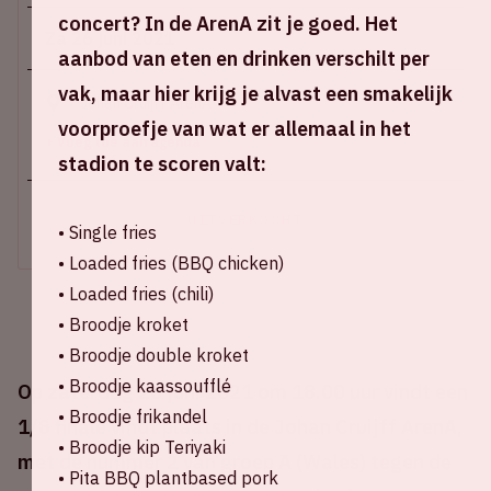
concert? In de ArenA zit je goed. Het
Za 26 juni 2021
aanbod van eten en drinken verschilt per
vak, maar hier krijg je alvast een smakelijk
Johan Cruijff ArenA
voorproefje van wat er allemaal in het
+ Voeg toe aan agenda
stadion te scoren valt:
UITVERKOCHT
• Single fries
• Loaded fries (BBQ chicken)
• Loaded fries (chili)
• Broodje kroket
• Broodje double kroket
• Broodje kaassoufflé
Op zaterdag 26 juni 2021 om 18.00 uur vindt een
• Broodje frikandel
1/8 finale vindt plaats in de Johan Cruijff ArenA,
• Broodje kip Teriyaki
met de nummer 2 van groep A (Wales) tegen de
• Pita BBQ plantbased pork