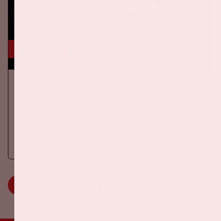
24 okt, '26
AMF 2026
DANCE
Op zaterdag 24 oktober 2026 komt AMF terug naar de Johan
Cruijff ArenA als onderdeel van Amsterdam Dance Event.
Meer informatie
MEER INFORMATIE