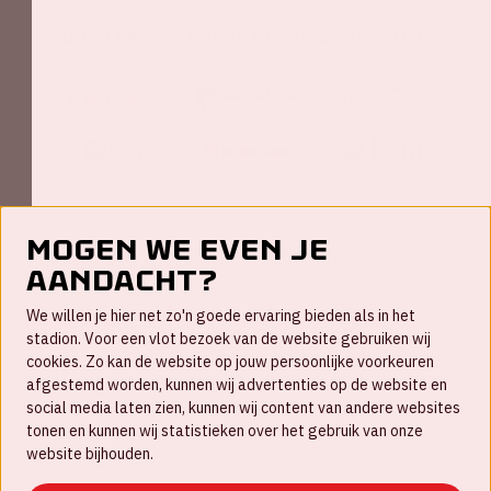
Johan Cruijff ArenA Business Partners
Mogen we even je
aandacht?
Contact
We willen je hier net zo'n goede ervaring bieden als in het
FAQ
stadion. Voor een vlot bezoek van de website gebruiken wij
cookies. Zo kan de website op jouw persoonlijke voorkeuren
Werken bij
afgestemd worden, kunnen wij advertenties op de website en
social media laten zien, kunnen wij content van andere websites
Disclaimer
tonen en kunnen wij statistieken over het gebruik van onze
Cookies
website bijhouden.
Huisregels