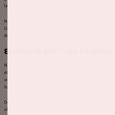
landen komen voort uit de Nations League play-offs.
Nederland zit, naast Frankrijk, in de kwalificatiepoule met
Griekenland, Ierland en Gibraltar. Van iedere poule gaan
de nummers één en twee direct door.
Eerdere ontmoetingen
Nederland en Frankrijk stonden al veel vaker tegenover
elkaar in diverse competities. De laatste ontmoeting
vond plaats op 24 maart van dit jaar. De wedstrijd ging
toen, in Frankrijk, verloren met 4-0.
De laatste ontmoeting in de Johan Cruijff ArenA, op 10
oktober 2016, eindigde ook in een verliespartij met 0-1.