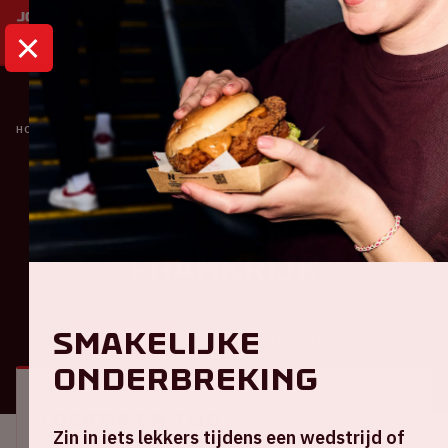
HOME
KALENDER
NEDERLAND - FRANKRIJK
Oranje
Nederland -
Frankrijk
Smakelijke
ALGEMEEN
BEZOEKERSINFORMATIE
onderbreking
Locatie en tijd
Zin in iets lekkers tijdens een wedstrijd of