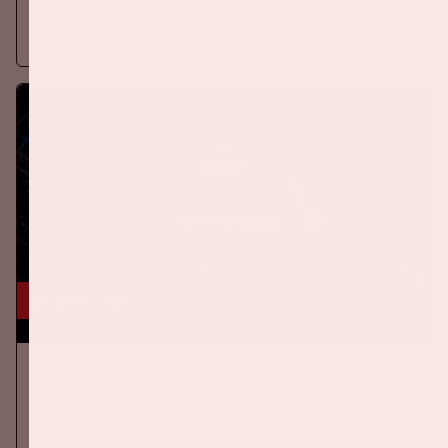
elftal tegen Duitsland in de Johan Cruijff ArenA.
Meer informatie
KOOP TICKETS
24 okt, '26
AMF 2026
DANCE
Op zaterdag 24 oktober 2026 komt AMF terug naar de Johan