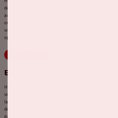
Help mee met het reduceren van CO2-uitstoot rondom
de wedstrijd Nederland - Frankrijk💚 Deel nu jouw lege
autostoel(en) met andere Oranjefans of kies een rit uit
om mee te rijden. Samen rijden is veel gezelliger, beter
voor je portemonnee én natuurlijk het milieu. Druk snel
op onderstaande knop.
DEEL OF KIES JE RIT
EK 2024
Het EK 2024 zal gespeeld worden in Duitsland in 10
verschillende stadions, verdeeld over 10 speelsteden. 20
landen kwalificeren zich direct voor het eindtoernooi via
de reguliere kwalificatiewedstrijden, Duitsland heeft als
gastland automatisch een ticket en de overige drie