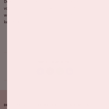
De winst- en verliesstatistieken zijn sowieso in het
voordeel van Frankrijk. Er werden, door Nederland, elf
wedstrijden gewonnen, vier eindigden gelijk en veertien
keer ging Frankrijk er met de winst vandoor.
Deel dit evenement
DE JOHAN CRUIJFF ARENA IS ALTIJD IN BEWEGING