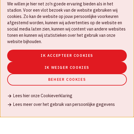
We willen je hier net zo'n goede ervaring bieden als in het
FAQ
stadion. Voor een vlot bezoek van de website gebruiken wij
cookies. Zo kan de website op jouw persoonlijke voorkeuren
Werken bij
afgestemd worden, kunnen wij advertenties op de website en
social media laten zien, kunnen wij content van andere websites
Disclaimer
tonen en kunnen wij statistieken over het gebruik van onze
Cookies
website bijhouden.
Huisregels
IK ACCEPTEER COOKIES
Privacyverklaring
IK WEIGER COOKIES
BEHEER COOKIES
Lees hier onze Cookieverklaring
© Johan Cruijff ArenA 2026
Lees meer over het gebruik van persoonlijke gegevens