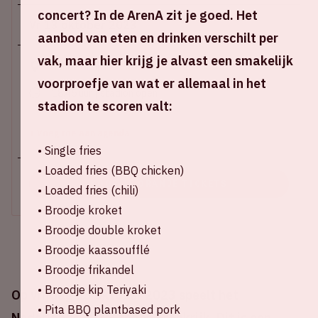
concert? In de ArenA zit je goed. Het
Vr 13 oktober 2023
aanbod van eten en drinken verschilt per
vak, maar hier krijg je alvast een smakelijk
Johan Cruijff ArenA
voorproefje van wat er allemaal in het
18.45 uur | stadion open
stadion te scoren valt:
20.45 uur | start wedstrijd
+ Voeg toe aan agenda
• Single fries
• Loaded fries (BBQ chicken)
KOOP JE ORANJE TICKETS
• Loaded fries (chili)
• Broodje kroket
• Broodje double kroket
• Broodje kaassoufflé
• Broodje frikandel
• Broodje kip Teriyaki
Op vrijdag 13 oktober 2023 speelt het
• Pita BBQ plantbased pork
Nederlands elftal tegen Frankrijk. Dit is een