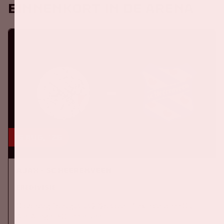
Binnenkort in de ArenA
16 aug, '26
Ajax - SC Heerenveen
EREDIVISIE
Op zondag 16 augustus 2026 speelt Ajax in de Johan Cruijff
ArenA tegen SC Heerenveen