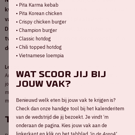
• Pita Karma kebab
kwalificatiewedstrijd voor UEFA EURO 2024 dat
• Pita Korean chicken
van 14 juni tot 14 juli 2024 plaatsvindt in
• Crispy chicken burger
Duitsland. Nederland speelt 13 oktober de
• Champion burger
tweede thuiswedstrijd en de derde wedstrijd in
• Classic hotdog
• Chili topped hotdog
deze EK kwalificatie.
• Vietnamese loempia
Let op:
we verwachten drukte bij de ingangen van de
Wat scoor jij bij
ArenA. Zorg daarom dat je
uiterlijk om 19.45 uur
bij
jouw vak?
jouw ingang bent om niets van de wedstrijd te hoeven
missen. Zorg daarbij ook dat je het ticket al uitgeprint
Benieuwd welk eten bij jouw vak te krijgen is?
meeneemt, dit zorgt voor een betere doorstroming.
Check dan onze handige tool bij het kalenderitem
van de wedstrijd die jij bezoekt. Je vindt ‘m
Tickets
onderaan de pagina. Kies jouw vak aan de
linkerkant en klik op het tabblad
‘in de ArenA’
.