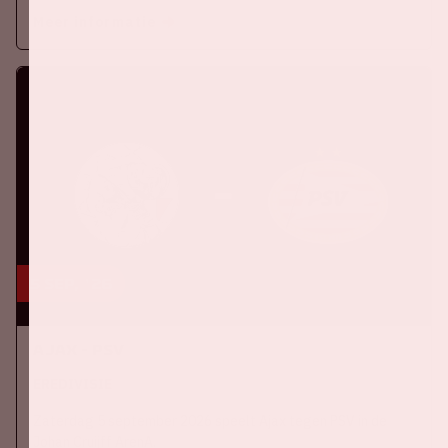
Meer informatie
5 sep, '26
Ajax - PSV
EREDIVISIE
Zaterdag 5 september 2026 speelt Ajax tegen PSV in de
Johan Cruijff ArenA.