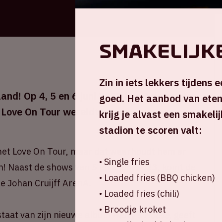
Smakelijk
Zin in iets lekkers tijdens 
and! Op 4, 5 en 6 juni 2023 komt de zanger
goed. Het aanbod van eten 
n Love On Tour wereldtournee.
krijg je alvast een smakeli
stadion te scoren valt:
met Love On Tour, maar dat weerhoudt hem er
• Single fries
n! Naast de shows van 5 en 6 juni 2023, komt de
• Loaded fries (BBQ chicken)
e Johan Cruijff ArenA.
• Loaded fries (chili)
• Broodje kroket
 staat van zijn nieuwe album
Harry's House,
geeft