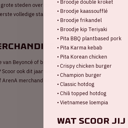
• Broodje double kroket
 grote steden over de hele wereld. Het Europese
• Broodje kaassoufflé
erste volledige stadiontour in Europa. Het
• Broodje frikandel
• Broodje kip Teriyaki
• Pita BBQ plantbased pork
erchandise
• Pita Karma kebab
• Pita Korean chicken
se van Beyoncé of ben jij aan het ‘Daydreaming’
• Crispy chicken burger
 Scoor ook dit jaar weer de tofste items van
• Champion burger
jff ArenA merchandise shop.
• Classic hotdog
• Chili topped hotdog
• Vietnamese loempia
Wat scoor jij