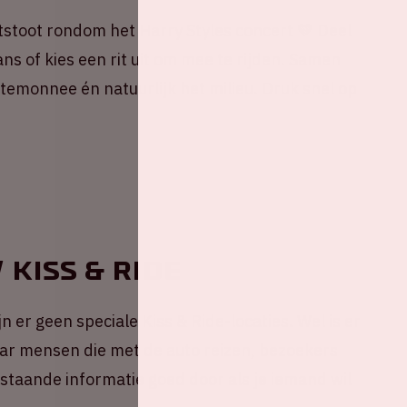
stoot rondom het Harry Styles concert 💚 Deel
ns of kies een rit uit om mee te rijden. Samen
portemonnee én natuurlijk het milieu. Druk snel op
 Kiss & Ride
n er geen speciale Kiss & Ride-locaties. Wel is er
ar mensen die met de auto reizen, bezoekers
taande informatie goed door als je iemand wil