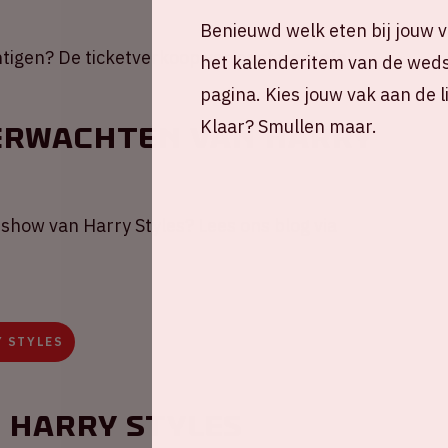
Benieuwd welk eten bij jouw va
chtigen? De ticketverkoop verloopt via
Mojo
.
het kalenderitem van de wedst
pagina. Kies jouw vak aan de 
Klaar? Smullen maar.
verwachten van Harry
show van Harry Styles? Lees ons blog via
Y STYLES
 Harry Styles