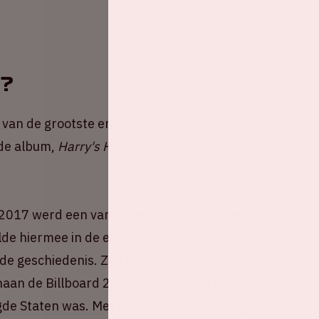
s?
n van de grootste en meest invloedrijke artiesten
rde album,
Harry's House
, uit en ontving hiervoor
t 2017 werd een van 's werelds top tien best
lde hiermee in de eerste week de meeste
 de geschiedenis. Zijn tweede album,
Fine Line
,
enaan de Billboard 200, waarmee het Harry's
e Staten was. Met dit album behaalde hij de