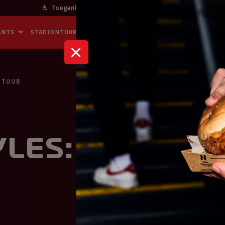
Toegankelijkheid
Bereikbaarheid
In het stadi
ANTS
STADIONTOURS
NAAR DE ARENA
BUSINESS EVENTS
 TOUR
les: Love On