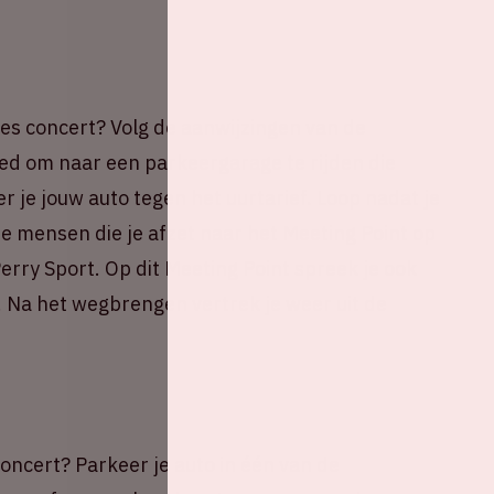
es concert? Volg de aanwijzingen van de
ed om naar een parkeergarage te rijden die
 je jouw auto tegen het uurtarief. Loop nadat je
 mensen die je afzet naar het Meeting Point op
rry Sport. Op dit Meeting Point spreek je ook
. Na het wegbrengen vertrek je weer uit de
oncert? Parkeer je auto in één van de