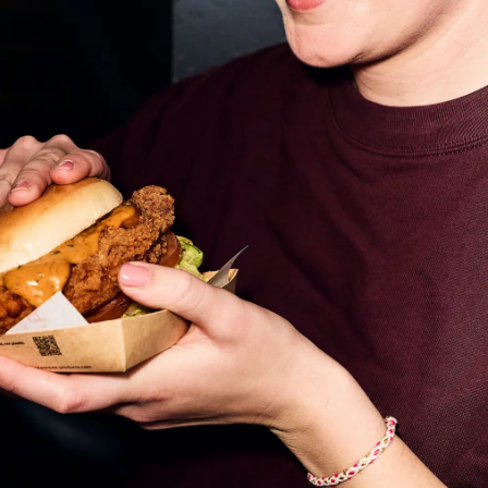
on
Contact
Inloggen ArenA portaal
ZOEKEN
OVER ONS
 Tour