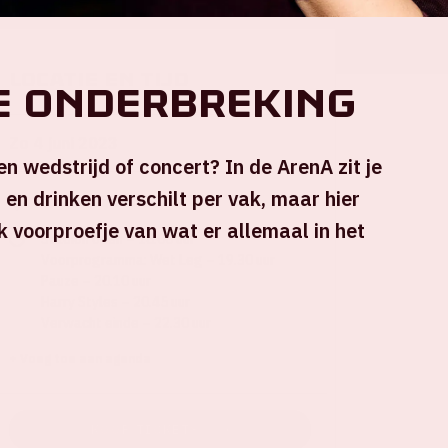
Locatie en tijd
e onderbreking
Zo 4 juni 2023
een wedstrijd of concert? In de ArenA zit je
en drinken verschilt per vak, maar hier
Johan Cruijff ArenA
jk voorproefje van wat er allemaal in het
Stadion open – 18.00 uur
Voorprogramma: Wet Leg – 19.30 uur
Pauze – 20.10 uur
Harry Styles – 20.45 uur
Verwacht einde – 22.30 uur
+ Voeg toe aan agenda
KOOP TICKETS