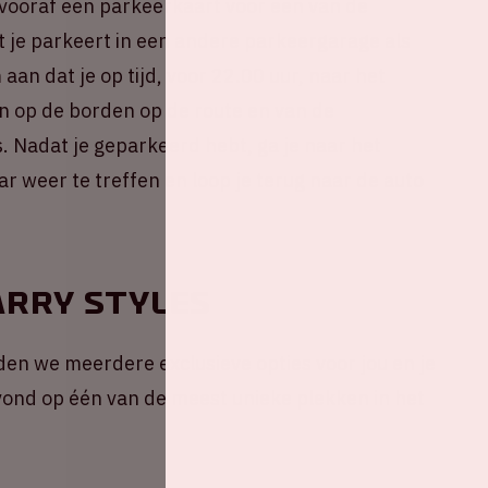
 vooraf een parkeerkaart voor een van de
 je parkeert in een andere parkeergarage als
an dat je op tijd, voor 22.00 uur, naar het
n op de borden op de route en van de
. Nadat je geparkeerd hebt, ga je naar het
r weer te treffen en loop je terug naar de auto
rry Styles
den we meerdere exclusieve opties voor jou en je
vond op één van de meest unieke plekken in het