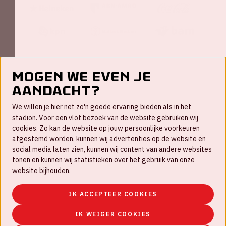
Mogen we even je
aandacht?
Contact
We willen je hier net zo'n goede ervaring bieden als in het
FAQ
stadion. Voor een vlot bezoek van de website gebruiken wij
cookies. Zo kan de website op jouw persoonlijke voorkeuren
Werken bij
afgestemd worden, kunnen wij advertenties op de website en
social media laten zien, kunnen wij content van andere websites
Disclaimer
tonen en kunnen wij statistieken over het gebruik van onze
Cookies
website bijhouden.
Huisregels
IK ACCEPTEER COOKIES
Privacyverklaring
IK WEIGER COOKIES