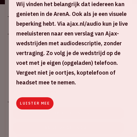
Wij vinden het belangrijk dat iedereen kan
Locatie en tijd
genieten in de ArenA. Ook als je een visuele
beperking hebt. Via ajax.nl/audio kun je live
Do 16 juli 2026
meeluisteren naar een verslag van Ajax-
wedstrijden met audiodescriptie, zonder
Johan Cruijff ArenA
vertraging. Zo volg je de wedstrijd op de
17:00 - De deuren van de ArenA open
18:50 - Opener Prince 85
voet met je eigen (opgeladen) telefoon.
19:35 - Special guest Playboi Carti
Vergeet niet je oortjes, koptelefoon of
20:45 - The Weeknd
23:00 - Verwacht einde
headset mee te nemen.
+ Voeg toe aan agenda
LUISTER MEE
KOOP TICKETS
BLIJF OP DE HOOGTE