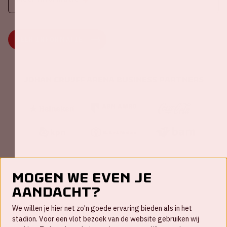
MEER INFORMATIE
Johan Cruijff ArenA Business Partners
Mogen we even je
aandacht?
Contact
We willen je hier net zo'n goede ervaring bieden als in het
FAQ
stadion. Voor een vlot bezoek van de website gebruiken wij