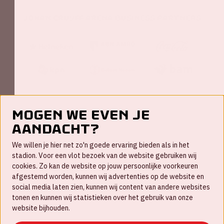
Johan Cruijff ArenA Business Partners
Mogen we even je
aandacht?
Contact
We willen je hier net zo'n goede ervaring bieden als in het
FAQ
stadion. Voor een vlot bezoek van de website gebruiken wij
cookies. Zo kan de website op jouw persoonlijke voorkeuren
Werken bij
afgestemd worden, kunnen wij advertenties op de website en
social media laten zien, kunnen wij content van andere websites
Disclaimer
tonen en kunnen wij statistieken over het gebruik van onze
Cookies
website bijhouden.