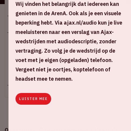
Wij vinden het belangrijk dat iedereen kan
Locatie en tijd
genieten in de ArenA. Ook als je een visuele
beperking hebt. Via ajax.nl/audio kun je live
Za 17 januari 2026
meeluisteren naar een verslag van Ajax-
wedstrijden met audiodescriptie, zonder
Johan Cruijff ArenA
vertraging. Zo volg je de wedstrijd op de
Stadion open: 15.00 uur
Start wedstrijd: 16:30 uur
voet met je eigen (opgeladen) telefoon.
Einde wedstrijd: 18.15 uur
Vergeet niet je oortjes, koptelefoon of
+ Voeg toe aan agenda
headset mee te nemen.
LUISTER MEE
Op zaterdag 17 januari 2026 speelt Ajax in de