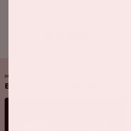
Deel dit evenement
DE JOHAN CRUIJFF ARENA IS ALTIJD IN BEWEGING
Binnenkort in de ArenA