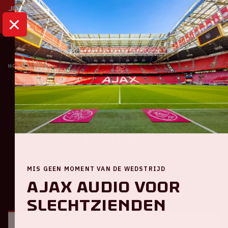
HOME
KALENDER
AJAX - GO AHEAD EAGLES
Eredivisie
Ajax - Go Ahead
Eagles
Zaterdag 17 januari 2026
MIS GEEN MOMENT VAN DE WEDSTRIJD
Ajax audio voor
ALGEMEEN
BEZOEKERSINFORMATIE
slechtzienden