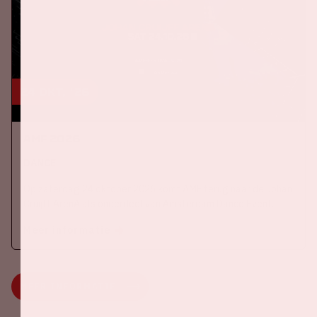
24 okt, '26
AMF 2026
DANCE
Op zaterdag 24 oktober 2026 komt AMF terug naar de Johan
Cruijff ArenA als onderdeel van Amsterdam Dance Event.
Meer informatie
MEER INFORMATIE