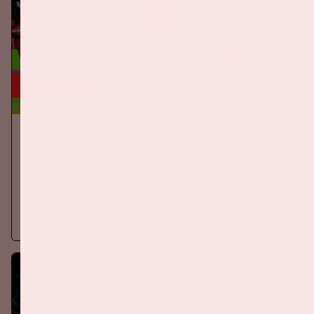
24 sep, '26
Nederland-Duitsland
ORANJE
Op donderdag 24 september 2026 speelt het Nederlands
elftal tegen Duitsland in de Johan Cruijff ArenA.
Meer informatie
KOOP TICKETS