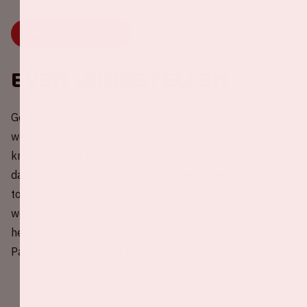
DEEL OF KIES JE RIT
Even voorstellen
Go Ahead Eagles is de volksclub van Deventer. De club
werd opgericht op 2 december 1902 als Be Quick, maar
kreeg een jaar later de naam Go Ahead. In 1971 werd
daar Eagles aan toegevoegd, naar een idee van
toenmalig trainer Barry Hughes. De club speelt zijn
wedstrijden in De Adelaarshorst en heeft door de jaren
heen grote spelers voortgebracht, zoals Marc Overmars,
Paul Bosvelt en Demis Nicolaou.