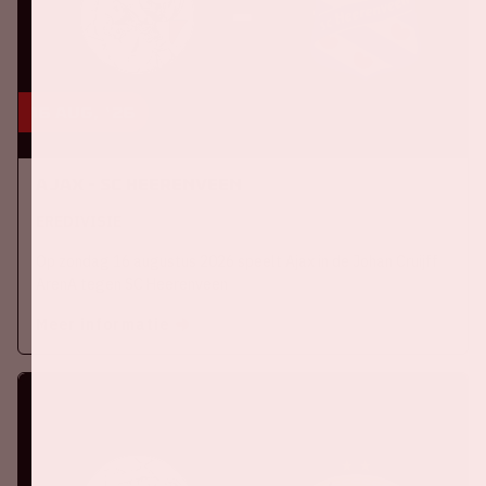
16 aug, '26
Ajax - SC Heerenveen
EREDIVISIE
Op zondag 16 augustus 2026 speelt Ajax in de Johan Cruijff
ArenA tegen SC Heerenveen
Meer informatie