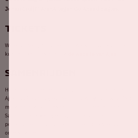
Johan Cruijff ArenA tegen Go Ahead Eagles.
Tickets
Wil je aanwezig zijn bij een thuiswedstrijd van Ajax? Je
kunt je tickets bestellen via
de website van Ajax
.
Samenrijden
Help mee met het reduceren van CO2-uitstoot rondom
Ajax - Go Ahead Eagles! Deel nu jouw lege autostoel(en)
met andere fans of kies een rit uit om mee te rijden.
Samen rijden is veel gezelliger, beter voor je
portemonnee én natuurlijk het milieu. Druk snel op
onderstaande knop.