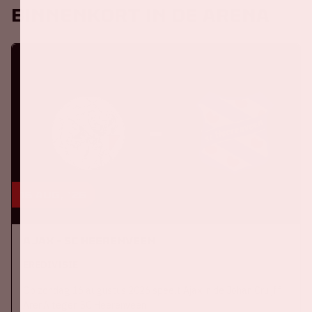
Binnenkort in de ArenA
16 aug, '26
Ajax - SC Heerenveen
EREDIVISIE
Op zondag 16 augustus 2026 speelt Ajax in de Johan Cruijff
ArenA tegen SC Heerenveen