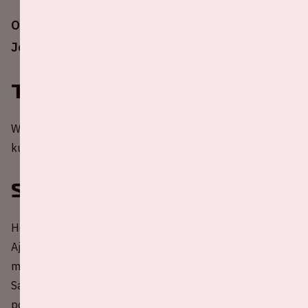
Op zondag 24 augustus 2025 speelt Ajax in de
Johan Cruijff ArenA tegen Heracles Almelo.
Tickets
Wil je aanwezig zijn bij een thuiswedstrijd van Ajax? Je
kunt je tickets bestellen via
de website van Ajax
.
Samenrijden
Help mee met het reduceren van CO2-uitstoot rondom
Ajax - Heracles Almelo! Deel nu jouw lege autostoel(en)
met andere fans of kies een rit uit om mee te rijden.
Samen rijden is veel gezelliger, beter voor je
portemonnee én natuurlijk het milieu. Druk snel op