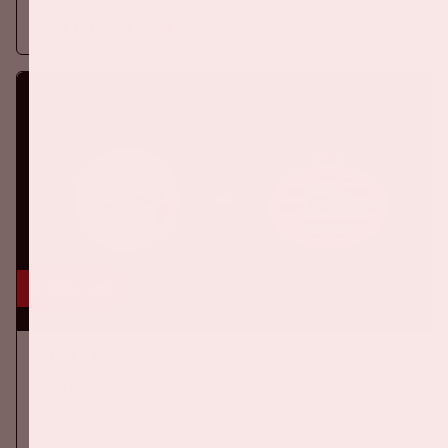
Meer informatie
5 sep, '26
Ajax - PSV
EREDIVISIE
Zaterdag 5 september 2026 speelt Ajax tegen PSV in de
Johan Cruijff ArenA.