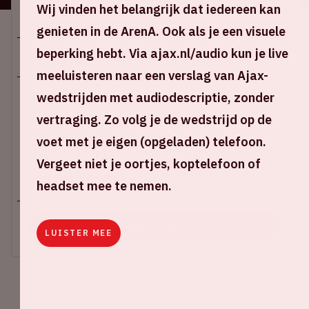
Wij vinden het belangrijk dat iedereen kan
Locatie en tijd
genieten in de ArenA. Ook als je een visuele
beperking hebt. Via ajax.nl/audio kun je live
Zo 24 augustus 2025
meeluisteren naar een verslag van Ajax-
wedstrijden met audiodescriptie, zonder
Johan Cruijff ArenA
vertraging. Zo volg je de wedstrijd op de
Stadion open: 15:15 uur
Start wedstrijd: 16:45 uur
voet met je eigen (opgeladen) telefoon.
Einde wedstrijd: 18:30 uur
Vergeet niet je oortjes, koptelefoon of
+ Voeg toe aan agenda
headset mee te nemen.
KOOP TICKETS
LUISTER MEE