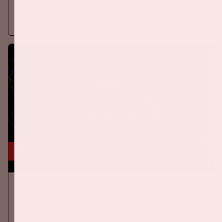
elftal tegen Duitsland in de Johan Cruijff ArenA.
Meer informatie
KOOP TICKETS
24 okt, '26
AMF 2026
DANCE
Op zaterdag 24 oktober 2026 komt AMF terug naar de Johan