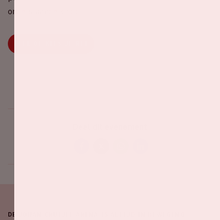
onderstaande knop.
DEEL OF KIES JE RIT
Deel dit evenement
DE JOHAN CRUIJFF ARENA IS ALTIJD IN BEWEGING