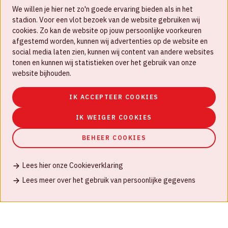
We willen je hier net zo'n goede ervaring bieden als in het
FAQ
stadion. Voor een vlot bezoek van de website gebruiken wij
cookies. Zo kan de website op jouw persoonlijke voorkeuren
Werken bij
afgestemd worden, kunnen wij advertenties op de website en
social media laten zien, kunnen wij content van andere websites
Disclaimer
tonen en kunnen wij statistieken over het gebruik van onze
Cookies
website bijhouden.
Huisregels
IK ACCEPTEER COOKIES
Privacyverklaring
IK WEIGER COOKIES
BEHEER COOKIES
Lees hier onze Cookieverklaring
© Johan Cruijff ArenA 2026
Lees meer over het gebruik van persoonlijke gegevens