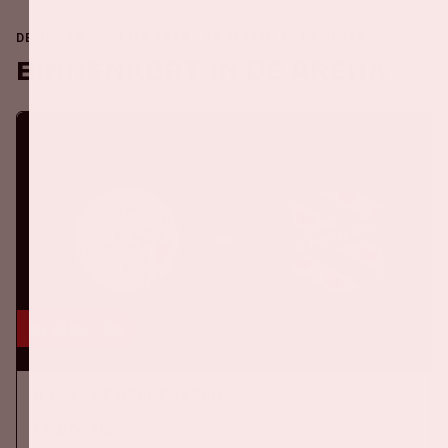
DE JOHAN CRUIJFF ARENA IS ALTIJD IN BEWEGING
Binnenkort in de ArenA
16 aug, '26
Ajax - SC Heerenveen
EREDIVISIE