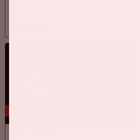
Woensdag 16 september 2026 speelt Ajax tegen Willem II in
de Johan Cruijff ArenA.
Meer informatie
19 sep, '26
Ajax - Excelsior