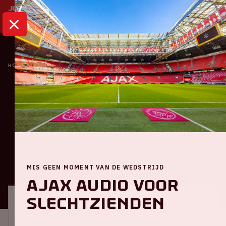
HOME
KALENDER
NATIONS LEAGUE | NEDERLAND VS. ITALIË
Oranje
Nations League |
Nederland VS. Italië
MIS GEEN MOMENT VAN DE WEDSTRIJD
ALGEMEEN
BEZOEKERSINFORMATIE
Ajax audio voor
slechtzienden
Locatie en tijd