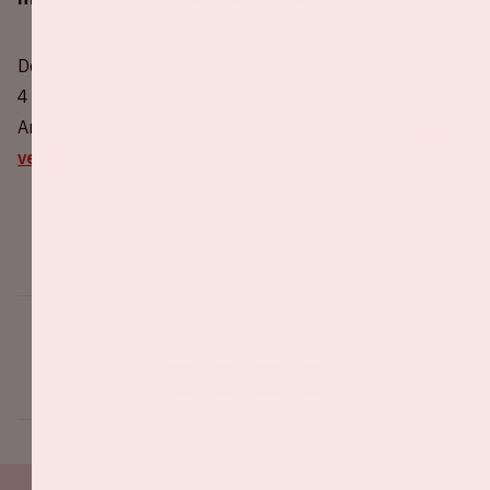
De Nations League-wedstrijden Nederland-Polen (vrijdag
4 september) en Nederland-Italië in de Johan Cruijff
ArenA worden definitief zonder publiek gespeeld.
Lees
verder
Deel dit evenement