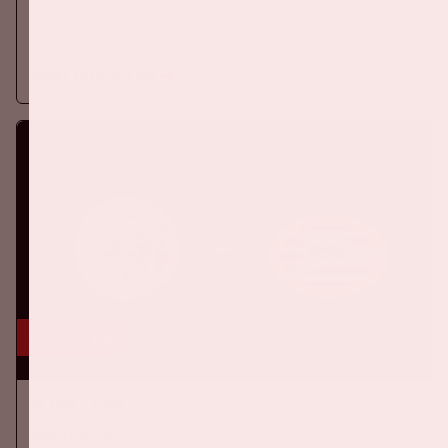
Op zondag 16 augustus 2026 speelt Ajax in de Johan Cruijff
ArenA tegen SC Heerenveen
Meer informatie
5 sep, '26
Ajax - PSV
EREDIVISIE