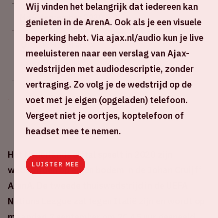
Wij vinden het belangrijk dat iedereen kan
Ma 7 september 2020
genieten in de ArenA. Ook als je een visuele
beperking hebt. Via ajax.nl/audio kun je live
Johan Cruijff ArenA
meeluisteren naar een verslag van Ajax-
+ Voeg toe aan agenda
wedstrijden met audiodescriptie, zonder
vertraging. Zo volg je de wedstrijd op de
voet met je eigen (opgeladen) telefoon.
Vergeet niet je oortjes, koptelefoon of
headset mee te nemen.
Het Nederlands elftal speelt in 2020 zijn
LUISTER MEE
wedstrijden op eigen bodem in de Johan Cruijff
ArenA. De tweede thuiswedstrijd in de UEFA
Nations League zal tegen Italië zijn en wordt op
maandag 7 september om 20.45 uur gespeeld.