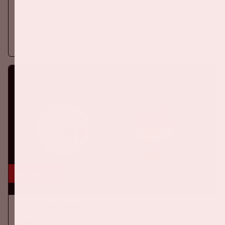
Zaterdag 5 september 2026 speelt Ajax tegen
titelverdediger PSV in de Johan Cruijff ArenA.
Meer informatie
16 sep, '26
Ajax - Willem II
EREDIVISIE