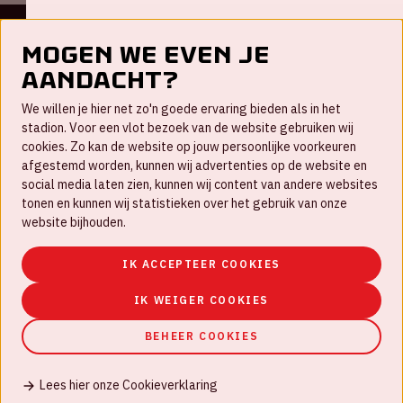
Mogen we even je
Contact
aandacht?
FAQ
We willen je hier net zo'n goede ervaring bieden als in het
Nieuwsbrief
stadion. Voor een vlot bezoek van de website gebruiken wij
cookies. Zo kan de website op jouw persoonlijke voorkeuren
Werken bij
afgestemd worden, kunnen wij advertenties op de website en
social media laten zien, kunnen wij content van andere websites
Disclaimer
tonen en kunnen wij statistieken over het gebruik van onze
Cookies
website bijhouden.
Huisregels
IK ACCEPTEER COOKIES
Privacyverklaring
IK WEIGER COOKIES
BEHEER COOKIES
Lees hier onze Cookieverklaring
© Johan Cruijff ArenA 2026