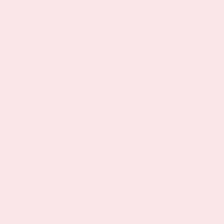
ELDE VRAGEN
HUISREGELS