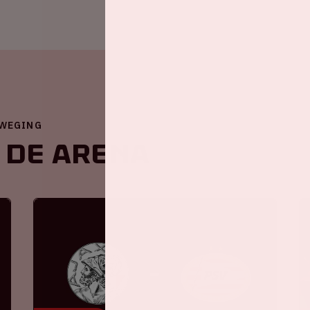
EWEGING
 de ArenA