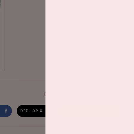
Deel dit evenement
DEEL OP X
DEEL OP WHATSAPP
D