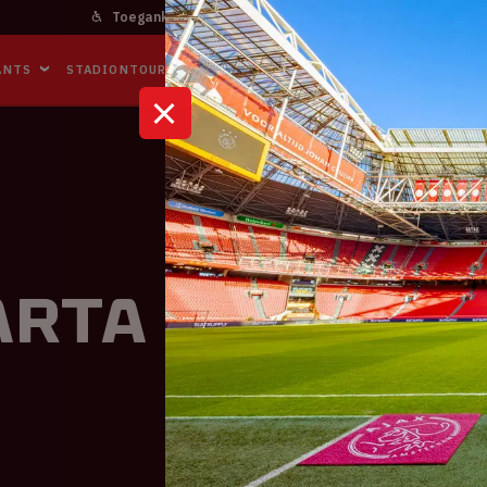
Toegankelijkheid
Bereikbaarheid
In het stadi
ANTS
STADIONTOURS
NAAR DE ARENA
BUSINESS EVENTS
arta