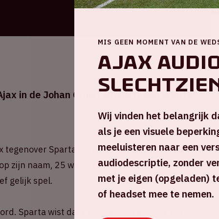
MIS GEEN MOMENT VAN DE WED
Ajax audi
slechtzie
jax in de Johan Cruijff ArenA tegen Sparta
Wij vinden het belangrijk 
als je een visuele beperking
meeluisteren naar een ver
x tegenover Sparta Rotterdam in de Eredivisie.
audiodescriptie, zonder ver
op zijn naam, 25 wedstrijden gingen verloren en
met je eigen (opgeladen) te
f gelijk spel.
of headset mee te nemen.
ord. Sparta wist daar tegenover 145 keer het