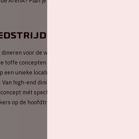
r de ArenA? Plan je reis dan zo duurzaam
edstrijd
 dineren voor de wedstrijd. In samenwerking
ie toffe concepten waar je uit kunt kiezen met
p een unieke locatie. Met de concepten By Lute,
. Van high-end dining in een ontspannen setting
oncept mét spectaculair uitzicht. De
ekers op de hoofdtribune.