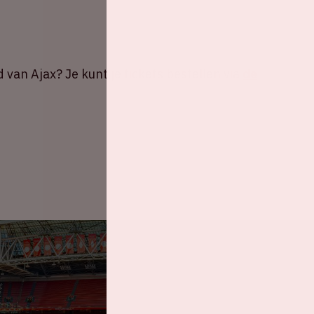
d van Ajax? Je kunt je tickets bestellen via
de