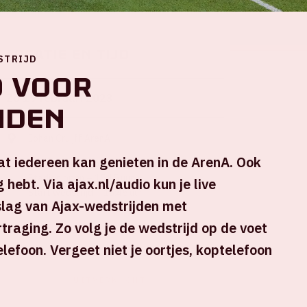
Locatie en tijd
STRIJD
o voor
Zo 19 februari 2023
nden
Johan Cruijff ArenA
dat iedereen kan genieten in de ArenA. Ook
Hoofdingang E open – 14:15 uur
Stadion open – 15:15 uur
 hebt. Via ajax.nl/audio kun je live
Start wedstrijd – 16:45 uur
slag van Ajax-wedstrijden met
Einde wedstrijd - 18:30 uur
traging. Zo volg je de wedstrijd op de voet
+ Voeg toe aan agenda
lefoon. Vergeet niet je oortjes, koptelefoon
UITVERKOCHT