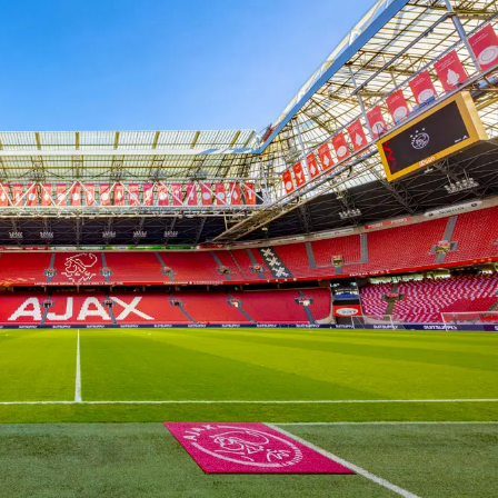
on
Contact
Inloggen ArenA portaal
ZOEKEN
OVER ONS