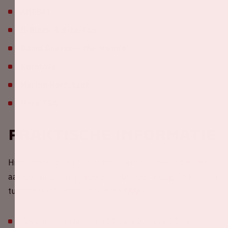
ARTBAT
D-Block & S-te-Fan
David Guetta –
The Monolith
Korolova
Marlon Hoffstadt
More TBA
Praktische informatie
Hieronder vind je praktische informatie over je bezoek
aan de Johan Cruijff ArenA. Heb je een vraag die hier niet
tussenstaat? Bezoek dan onze
FAQ
.
Tassen van maximaal (30 cm x 21 cm x 10 cm) zijn,