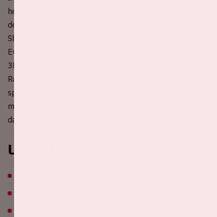
headliner van AMF. David Guetta keert dit jaar terug naar
de Johan Cruijff ArenA met zijn indrukwekkende Monolith
Show, speciaal voor AMF tijdens Amsterdam Dance
Event. Met een gigantische verticale LED‑monoliet,
3D‑mapping en een volledig nieuwe Future
Rave‑productie wordt de ArenA omgetoverd tot een
spectaculaire audiovisuele wereld. Zijn optreden
markeert een belangrijk hoogtepunt binnen AMF 2026,
dat opnieuw uitpakt met next‑level staging en beleving.
Line-up
Afrojack
Amelie Lens
Armin van Buuren