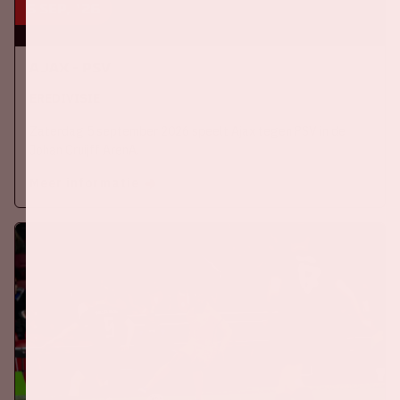
5 sep, '26
Ajax - PSV
EREDIVISIE
Zaterdag 5 september 2026 speelt Ajax tegen PSV in de
Johan Cruijff ArenA.
Meer informatie