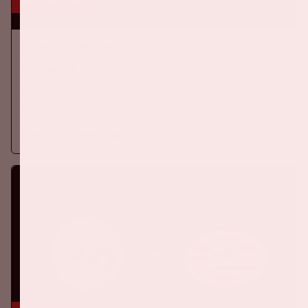
16 aug, '26
Ajax - SC Heerenveen
EREDIVISIE
Op zondag 16 augustus 2026 speelt Ajax in de Johan Cruijff
ArenA tegen SC Heerenveen
Meer informatie