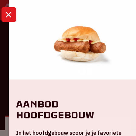
HOME
KALENDER
AMF 2026
Dance
AMF 2026
Zaterdag 24 oktober 2026
Aanbod
ALGEMEEN
BEZOEKERSINFORMATIE
hoofdgebouw
Locatie en tijd
In het hoofdgebouw scoor je je favoriete