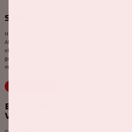
Samenrijden
Help mee met het reduceren van CO2-uitstoot rondom
AMF! Deel nu jouw lege autostoel(en) met andere fans
of kies een rit uit om mee te rijden. Samen rijden is veel
gezelliger, beter voor je portemonnee én natuurlijk het
milieu. Druk snel op onderstaande knop.
DEEL OF KIES JE RIT
Benieuwd wat je kunt
verwachten?
Geniet mee van de recap van AMF 2025!