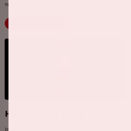
nu in de verkoop. Scoor je tickets via onderstaade button!
KOOP TICKETS VOOR AMF
Headliner 2026
In 2026 zet David Guetta de ArenA op z’n kop als