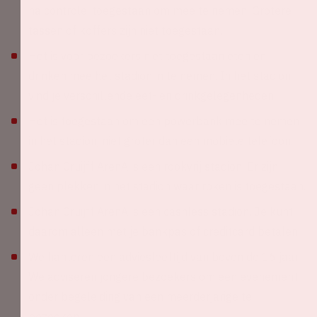
na controle, toegestaan om mee te nemen. Grotere
tassen of koffers zijn niet toegestaan.
Het is voor bezoekers niet toegestaan eten en
drinken mee het stadion in te nemen. In het stadion
vind je verschillende eet- en drinkgelegenheden.
Het is toegestaan om een powerbank mee te nemen
in het stadion, niet groter dan een mobiele telefoon.
Johan Cruijff ArenA is een rookvrij stadion. Er zijn
geen plekken in het stadion waar roken is toegestaan.
Johan Cruijff ArenA is een cashless stadion. Je kunt
daarom alleen met je bankpas of creditcard betalen.
We hanteren een adviesleeftijd van boven de 16 jaar.
We adviseren jongere bezoekers om een evenement
onder begeleiding van een meerderjarige te
bezoeken.