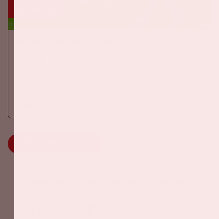
24 sep, '26
Nederland-Duitsland
ORANJE
Op donderdag 24 september 2026 speelt het Nederlands
elftal tegen Duitsland in de Johan Cruijff ArenA.
Meer informatie
MEER INFORMATIE
Johan Cruijff ArenA Business Partners