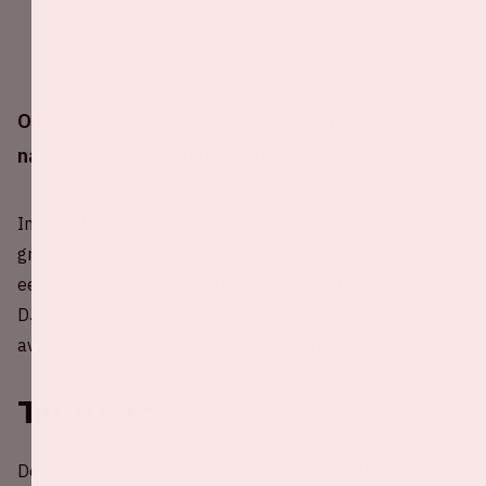
Op zaterdag 24 oktober 2026 komt AMF terug
naar de Johan Cruijff ArenA.
Inmiddels is het alweer de 14e editie van AMF, het
grootste dance-event van Amsterdam Dance Event. Met
een visueel spektakel, talloze uitzinnige fans en de beste
DJ's ter wereld belooft het opnieuw een spectaculaire
avond te worden in de Johan Cruijff ArenA.
Tickets
De tickets voor AMF 2026 in de Johan Cruijff ArenA zijn