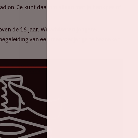
tadion. Je kunt daarom alleen met je bankpas of
oven de 16 jaar. We adviseren jongere
egeleiding van een meerderjarige te bezoeken.