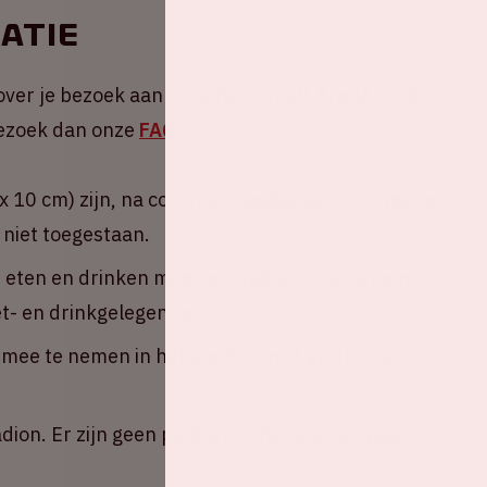
atie
over je bezoek aan de Johan Cruijff ArenA. Heb
 Bezoek dan onze
FAQ
.
 10 cm) zijn, na controle, toegestaan om mee te
 niet toegestaan.
n eten en drinken mee het stadion in te nemen.
eet- en drinkgelegenheden.
ee te nemen in het stadion, niet groter dan
adion. Er zijn geen plekken in het stadion waar