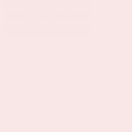
KOOP TICKETS
BLIJF OP DE HOOGTE
BOEK EEN DINER VOORAF