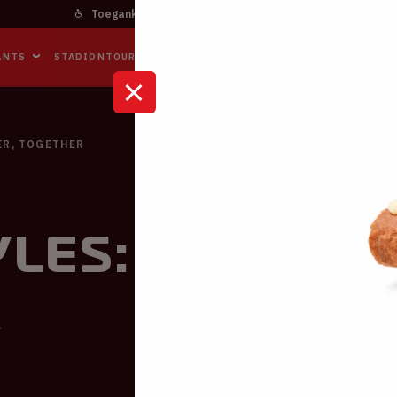
Toegankelijkheid
Bereikbaarheid
In het stadi
ANTS
STADIONTOURS
NAAR DE ARENA
BUSINESS EVENTS
ER, TOGETHER
les: TOGETHE
R