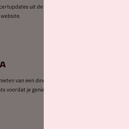
ncertupdates uit de ArenA! Mis niks en meld je
 website.
nA
ieten van een diner in de Johan Cruijff ArenA!
ts voordat je geniet van Harry Styles.