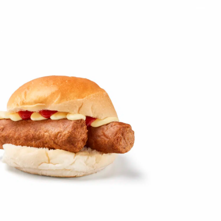
on
Contact
Inloggen ArenA portaal
ZOEKEN
OVER ONS
R,