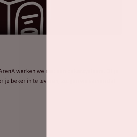
e ArenA werken we met een bekersysteem. Of je
oor je beker in te leveren, zorgen we samen dat