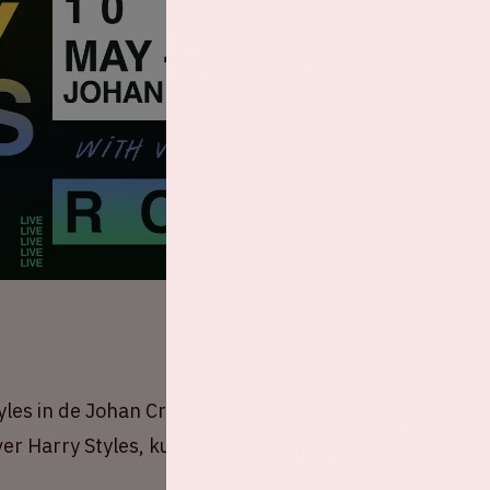
les in de Johan Cruijff ArenA start op vrijdag 30
er Harry Styles, kun je terecht bij organisator