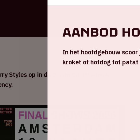
Aanbod h
In het hoofdgebouw scoor j
kroket of hotdog tot patat
ry Styles op in de Johan Cruijff ArenA
ency.