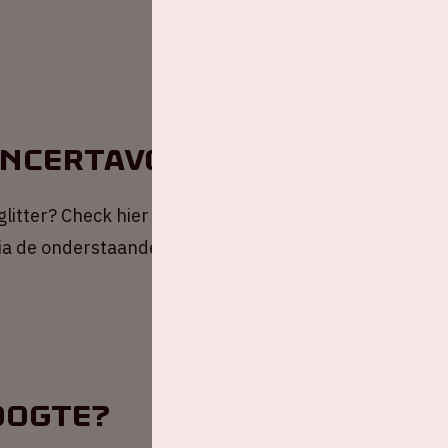
oncertavond
 glitter? Check hier jouw ArenA-gids met alle
via de onderstaande button!
oogte?