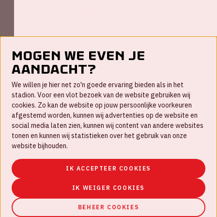
Mogen we even je
aandacht?
Contact
We willen je hier net zo'n goede ervaring bieden als in het
FAQ
stadion. Voor een vlot bezoek van de website gebruiken wij
cookies. Zo kan de website op jouw persoonlijke voorkeuren
Werken bij
afgestemd worden, kunnen wij advertenties op de website en
social media laten zien, kunnen wij content van andere websites
Disclaimer
tonen en kunnen wij statistieken over het gebruik van onze
Cookies
website bijhouden.
Huisregels
IK ACCEPTEER COOKIES
Privacyverklaring
IK WEIGER COOKIES
BEHEER COOKIES