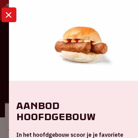
HOME
KALENDER
AJAX - NAC BREDA
Eredivisie
Ajax - NAC Breda
ALGEMEEN
BEZOEKERSINFORMATIE
Aanbod
hoofdgebouw
Locatie en tijd
In het hoofdgebouw scoor je je favoriete