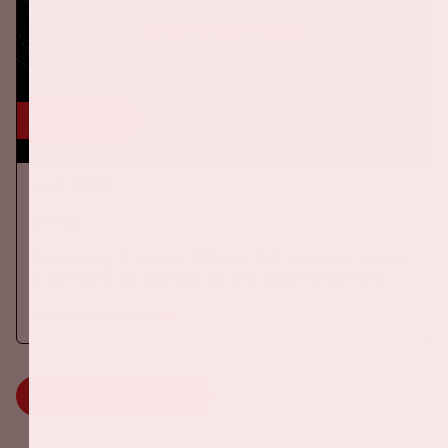
24 okt, '26
AMF 2026
DANCE
Op zaterdag 24 oktober 2026 komt AMF terug naar de Johan
Cruijff ArenA als onderdeel van Amsterdam Dance Event.
Meer informatie
MEER INFORMATIE