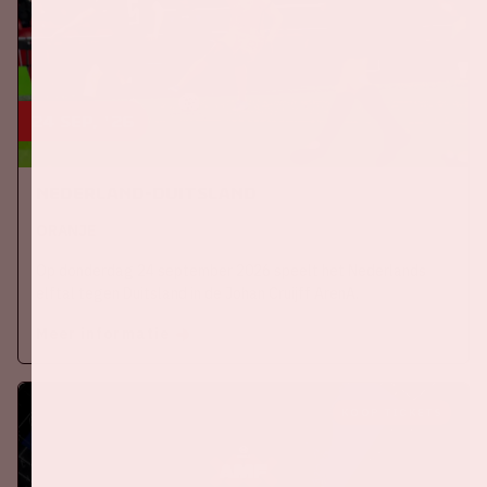
24 sep, '26
Nederland-Duitsland
ORANJE
Op donderdag 24 september 2026 speelt het Nederlands
elftal tegen Duitsland in de Johan Cruijff ArenA.
Meer informatie
KOOP TICKETS