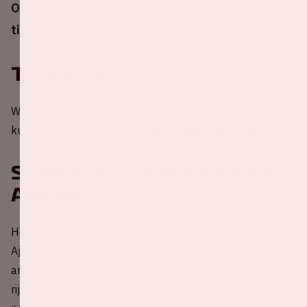
Ondanks eerdere berichtgeving zal het dak
tijdens deze wedstrijd open zijn.
Tickets
Wil je aanwezig zijn bij een thuiswedstrijd van Ajax? Je
kunt je tickets bestellen via
de website van Ajax
.
Samen rijden naar de
ArenA?
Help mee met het reduceren van CO2-uitstoot rondom
Ajax - NAC Breda! Deel nu jouw lege autostoel(en) met
andere fans of kies een rit uit om mee te rijden. Samen
rijden is veel gezelliger, beter voor je portemonnee én