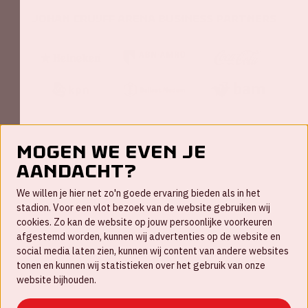
Johan Cruijff ArenA Business Partners
Mogen we even je
aandacht?
Contact
We willen je hier net zo'n goede ervaring bieden als in het
FAQ
stadion. Voor een vlot bezoek van de website gebruiken wij
cookies. Zo kan de website op jouw persoonlijke voorkeuren
Werken bij
afgestemd worden, kunnen wij advertenties op de website en
social media laten zien, kunnen wij content van andere websites
Disclaimer
tonen en kunnen wij statistieken over het gebruik van onze
Cookies
website bijhouden.
Huisregels