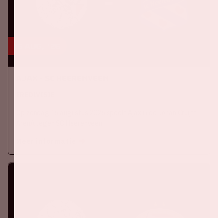
16 aug, '26
Ajax - SC Heerenveen
EREDIVISIE
Op zondag 16 augustus 2026 speelt Ajax in de Johan Cruijff
ArenA tegen SC Heerenveen
Meer informatie