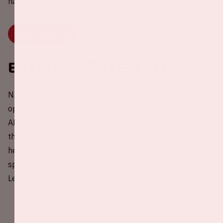
natuurlijk het milieu. Druk snel op onderstaande knop.
SAMEN RIJDEN
Even voorstellen
NAC Breda is de trots van Breda. De club werd opgericht
op 19 september 1912 als NOAD en fuseerde later met
ADVENDO om NAC te vormen. De ploeg speelt zijn
thuiswedstrijden in het Rat Verlegh Stadion. NAC Breda
heeft een geschiedenis in het opleiden van talentvolle
spelers, waaronder Joey Suk, Gérard de Nooijer en
Leandro Bacuna.