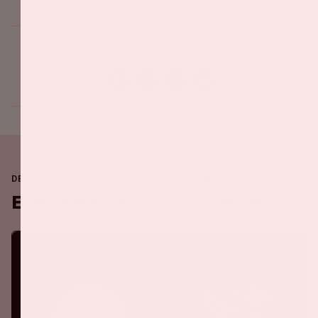
Deel dit evenement
DE JOHAN CRUIJFF ARENA IS ALTIJD IN BEWEGING
Binnenkort in de ArenA