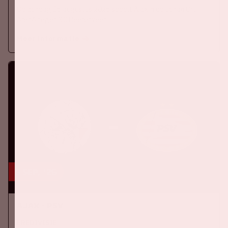
Op zondag 16 augustus 2026 speelt Ajax in de Johan Cruijff
ArenA tegen SC Heerenveen
Meer informatie
5 sep, '26
Ajax - PSV
EREDIVISIE