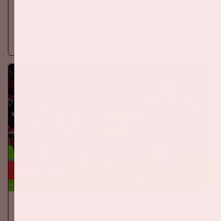
Zaterdag 5 september 2026 speelt Ajax tegen PSV in de
Johan Cruijff ArenA.
Meer informatie
24 sep, '26
Nederland-Duitsland
ORANJE