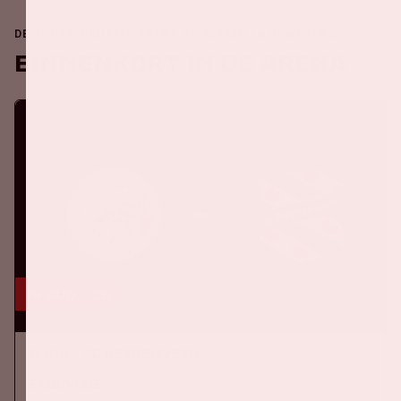
DE JOHAN CRUIJFF ARENA IS ALTIJD IN BEWEGING
Binnenkort in de ArenA
16 aug, '26
Ajax - SC Heerenveen
EREDIVISIE