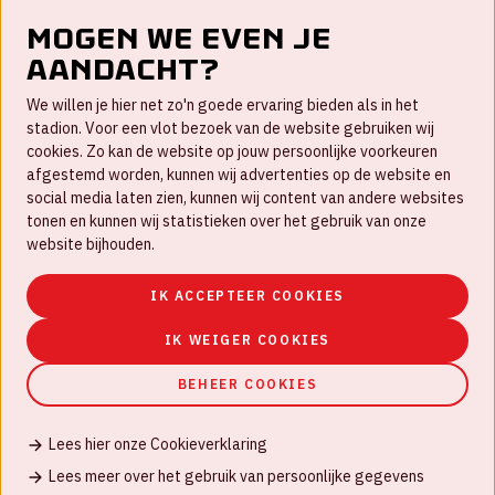
Mogen we even je
aandacht?
Contact
We willen je hier net zo'n goede ervaring bieden als in het
FAQ
stadion. Voor een vlot bezoek van de website gebruiken wij
cookies. Zo kan de website op jouw persoonlijke voorkeuren
Werken bij
afgestemd worden, kunnen wij advertenties op de website en
social media laten zien, kunnen wij content van andere websites
Disclaimer
tonen en kunnen wij statistieken over het gebruik van onze
Cookies
website bijhouden.
Huisregels
IK ACCEPTEER COOKIES
Privacyverklaring
IK WEIGER COOKIES
BEHEER COOKIES
Lees hier onze Cookieverklaring
© Johan Cruijff ArenA 2026
Lees meer over het gebruik van persoonlijke gegevens