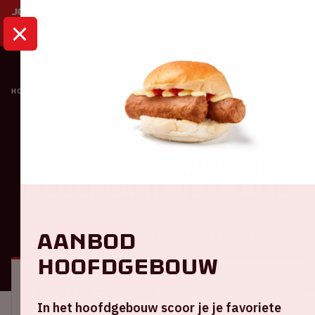
HOME
KALENDER
NATIONS LEAGUE | NEDERLAND VS. ITALIË
Oranje
Nations League |
Nederland VS. Italië
Aanbod
ALGEMEEN
BEZOEKERSINFORMATIE
hoofdgebouw
Locatie en tijd
In het hoofdgebouw scoor je je favoriete