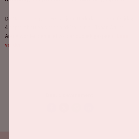
De Nations League-wedstrijden Nederland-Polen (vrijdag
4 september) en Nederland-Italië in de Johan Cruijff
ArenA worden definitief zonder publiek gespeeld.
Lees
verder
Deel dit evenement