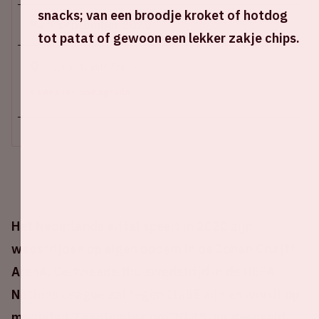
snacks; van een broodje kroket of hotdog
Ma 7 september 2020
tot patat of gewoon een lekker zakje chips.
Johan Cruijff ArenA
+ Voeg toe aan agenda
Het Nederlands elftal speelt in 2020 zijn
wedstrijden op eigen bodem in de Johan Cruijff
ArenA. De tweede thuiswedstrijd in de UEFA
Nations League zal tegen Italië zijn en wordt op
maandag 7 september om 20.45 uur gespeeld.