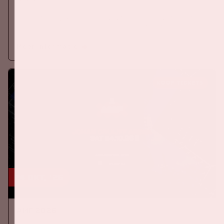
Op donderdag 24 september 2026 speelt het Nederlands
elftal tegen Duitsland in de Johan Cruijff ArenA.
Meer informatie
KOOP TICKETS
24 okt, '26
AMF 2026