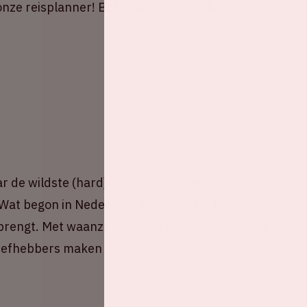
onze reisplanner! Bekijk alle mogelijkheden via
ar de wildste (hard) techno raves, met grote
Wat begon in Nederland groeide uit tot een
rengt. Met waanzinnige visuals, lasershows en
efhebbers maken ze elke nacht onvergetelijk.