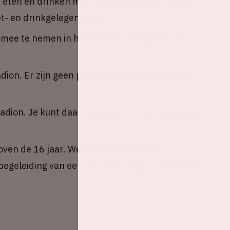
n eten en drinken mee het stadion in te nemen.
eet- en drinkgelegenheden.
ee te nemen in het stadion, niet groter dan
adion. Er zijn geen plekken in het stadion waar
tadion. Je kunt daarom alleen met je bankpas of
oven de 16 jaar. We adviseren jongere
egeleiding van een meerderjarige te bezoeken.