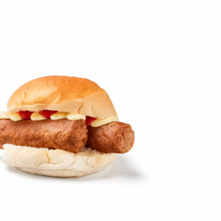
on
Contact
Inloggen ArenA portaal
ZOEKEN
OVER ONS