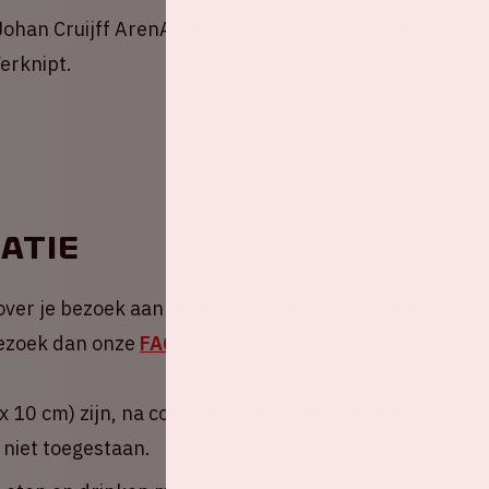
ohan Cruijff ArenA zijn nu in de verkoop. Voor
erknipt.
atie
over je bezoek aan de Johan Cruijff ArenA. Heb
 Bezoek dan onze
FAQ
.
 10 cm) zijn, na controle, toegestaan om mee te
 niet toegestaan.