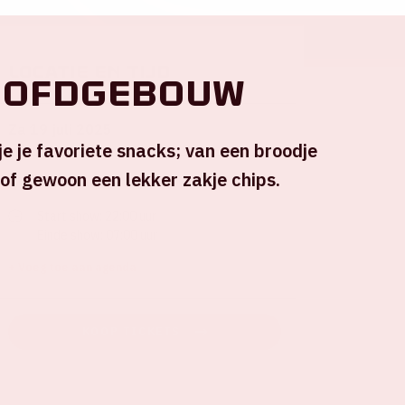
Locatie en tijd
oofdgebouw
Za 19 juli 2025
e je favoriete snacks; van een broodje
 of gewoon een lekker zakje chips.
Johan Cruijff ArenA
Start show: 22:00 uur
Einde show: 07:00 uur
+ Voeg toe aan agenda
KOOP TICKETS