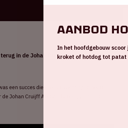
Aanbod h
In het hoofdgebouw scoor j
 terug in de Johan Cruijff ArenA voor een
kroket of hotdog tot patat
was een succes die alle verwachtingen heeft
 de Johan Cruijff ArenA - harder, groter en