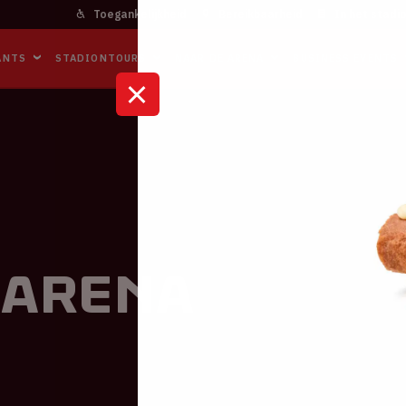
Toegankelijkheid
Bereikbaarheid
In het stadi
ANTS
STADIONTOURS
NAAR DE ARENA
BUSINESS EVENTS
 ArenA