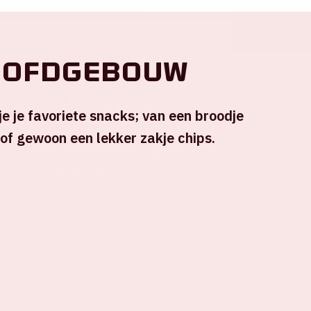
Locatie en tijd
oofdgebouw
Za 26 juni 2021
e je favoriete snacks; van een broodje
 of gewoon een lekker zakje chips.
Johan Cruijff ArenA
+ Voeg toe aan agenda
UITVERKOCHT