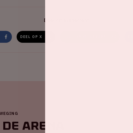
Deel dit evenement
DEEL OP X
DEEL OP WHATSAPP
D
EWEGING
 de ArenA