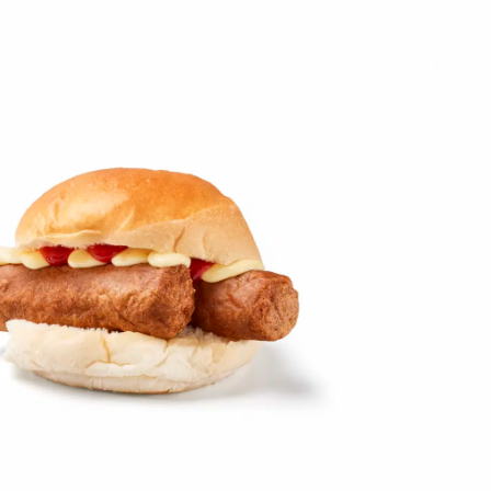
on
Contact
Inloggen ArenA portaal
ZOEKEN
OVER ONS
inale