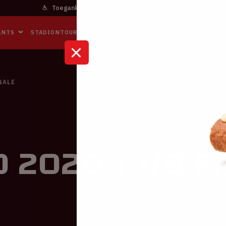
Toegankelijkheid
Bereikbaarheid
In het stadi
ANTS
STADIONTOURS
NAAR DE ARENA
BUSINESS EVENTS
INALE
 2020 | 1/8 f