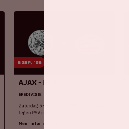
5 sep, '26
Ajax - PSV
EREDIVISIE
Zaterdag 5 september 2026 speelt Ajax
tegen PSV in de Johan Cruijff ArenA.
Meer informatie