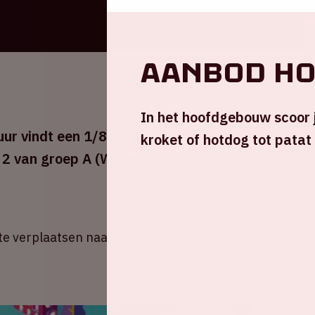
Aanbod h
In het hoofdgebouw scoor j
r vindt een 1/8 finale vindt plaats in de
kroket of hotdog tot patat
 2 van groep A (Wales) tegen de nummer 2
e verplaatsen naar zomer 2021 in verband met