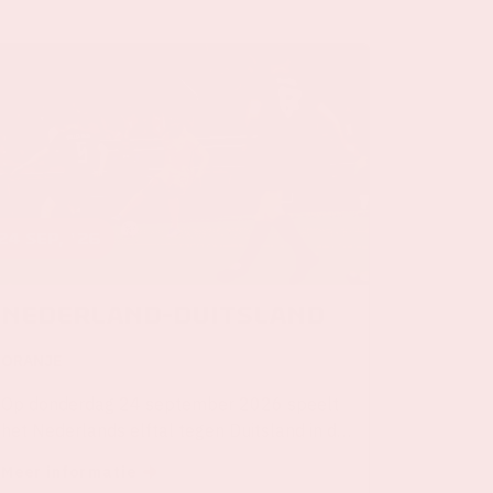
24 sep, '26
Nederland-Duitsland
ORANJE
Op donderdag 24 september 2026 speelt
het Nederlands elftal tegen Duitsland in de
Johan Cruijff ArenA.
Meer informatie