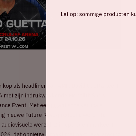
Let op: sommige producten kun
n kop als headliner van AMF. David Guetta keert
enA met zijn indrukwekkende Monolith Show,
nce Event. Met een gigantische verticale
ig nieuwe Future Rave‑productie wordt de
 audiovisuele wereld. Zijn optreden markeert
026, dat opnieuw uitpakt met next‑level staging