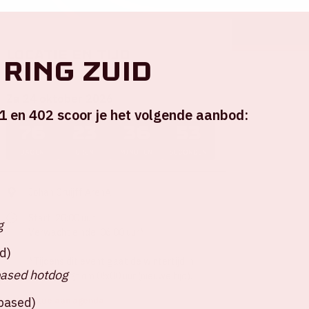
Locatie en tijd
ring Zuid
Za 24 oktober 2026
1 en 402 scoor je het volgende aanbod:
76
23
36
52
DAGEN
UREN
MINUTEN
SECONDEN
Johan Cruijff ArenA
Start: 20:00 uur
g
Verwacht einde: 06:00 uur*
d)
*Tijdens dit event gaat de wintertijd in.
based hotdog
AMF eindigt om 05:00 uur (nieuwe tijd).
tbased)
+ Voeg toe aan agenda