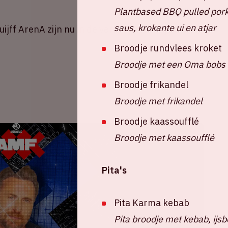
Plantbased BBQ pulled pork
saus, krokante ui en atjar
jff ArenA zijn nu in de verkoop. Scoor je tickets
Broodje rundvlees kroket
Broodje met een Oma bobs 
Broodje frikandel
Broodje met frikandel
Broodje kaassoufflé
Broodje met kaassoufflé
Pita's
Pita Karma kebab
Pita broodje met kebab, ijsb