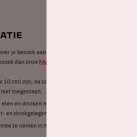
atie
over je bezoek aan de Johan Cruijff ArenA. Heb
 Bezoek dan onze
FAQ
.
 10 cm) zijn, na controle, toegestaan om mee te
 niet toegestaan.
n eten en drinken mee het stadion in te nemen.
eet- en drinkgelegenheden.
ee te nemen in het stadion, niet groter dan