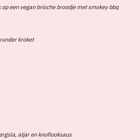
 op een vegan brioche broodje met smokey bbq
KOOP TICKETS
runder kroket
ergsla, atjar en knoflooksaus