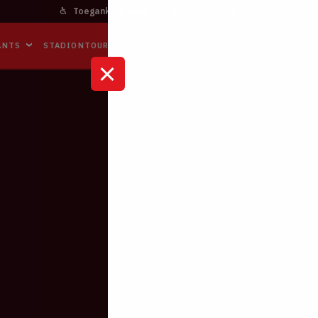
Toegankelijkheid
Bereikbaarheid
In het stadi
ANTS
STADIONTOURS
NAAR DE ARENA
BUSINESS EVENTS