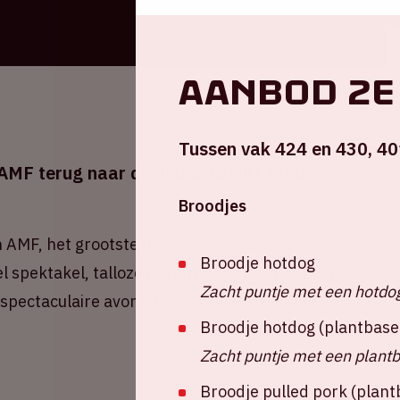
Aanbod 2e 
Tussen vak 424 en 430, 40
MF terug naar de Johan Cruijff ArenA.
Broodjes
an AMF, het grootste dance-event van
Broodje hotdog
spektakel, talloze uitzinnige fans en de beste
Zacht puntje met een hotdo
 spectaculaire avond te worden in de Johan
Broodje hotdog (plantbase
Zacht puntje met een plant
Broodje pulled pork (plan