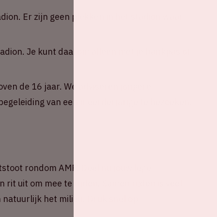
adion. Er zijn geen plekken in het stadion waar
tadion. Je kunt daarom alleen met je bankpas of
oven de 16 jaar. We adviseren jongere
egeleiding van een meerderjarige te bezoeken.
tstoot rondom AMF! Deel nu jouw lege
 rit uit om mee te rijden. Samen rijden is veel
natuurlijk het milieu. Druk snel op