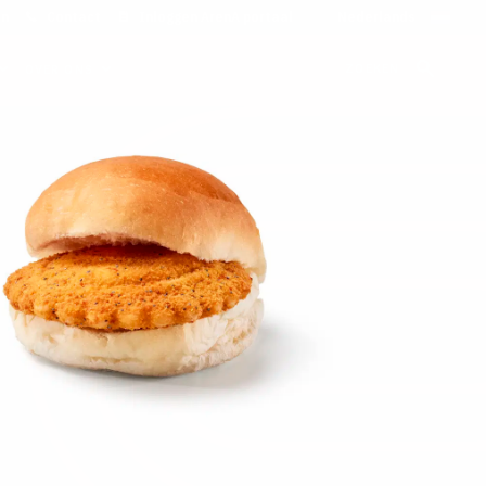
on
Contact
Inloggen ArenA portaal
ZOEKEN
OVER ONS