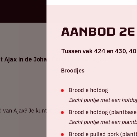
Aanbod 2e 
Tussen vak 424 en 430, 40
Ajax in de Johan Cruijff ArenA tegen sc
Broodjes
Broodje hotdog
Zacht puntje met een hotdo
d van Ajax? Je kunt je tickets bestellen via
de
Broodje hotdog (plantbase
Zacht puntje met een plant
Broodje pulled pork (plan