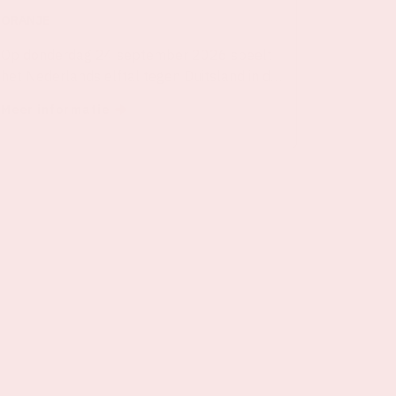
ORANJE
Op donderdag 24 september 2026 speelt
het Nederlands elftal tegen Duitsland in de
Johan Cruijff ArenA.
Meer informatie