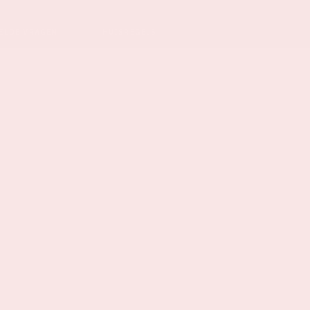
ELDE VRAGEN
HUISREGELS