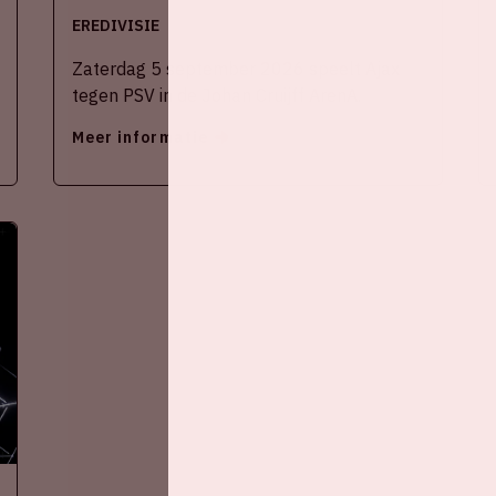
EREDIVISIE
Zaterdag 5 september 2026 speelt Ajax
tegen PSV in de Johan Cruijff ArenA.
Meer informatie