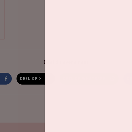
Deel dit evenement
DEEL OP X
DEEL OP WHATSAPP
D