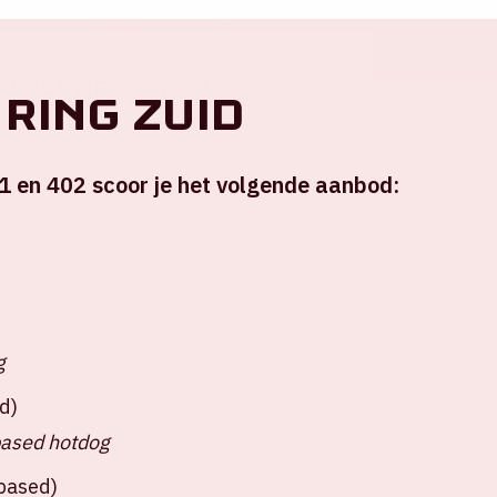
Locatie en tijd
ring Zuid
Za 1 november 2025
1 en 402 scoor je het volgende aanbod:
Johan Cruijff ArenA
Stadion open: 15.00 uur
Start wedstrijd: 16.30 uur
Einde wedstrijd: 18.15 uur
+ Voeg toe aan agenda
g
d)
based hotdog
tbased)