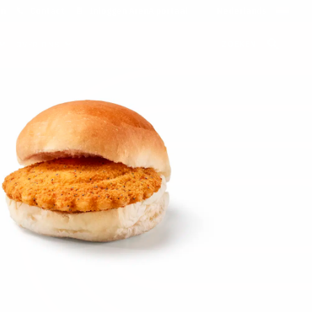
on
Contact
Inloggen ArenA portaal
ZOEKEN
OVER ONS