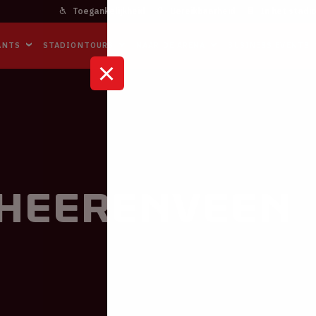
Toegankelijkheid
Bereikbaarheid
In het stadi
ANTS
STADIONTOURS
NAAR DE ARENA
BUSINESS EVENTS
C Heerenveen