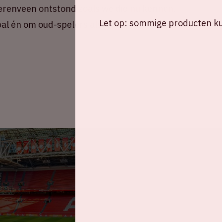
eerenveen ontstond zoals we die nu kennen.
Let op: sommige producten kun
al én om oud-spelers als Klaas-Jan Huntelaar