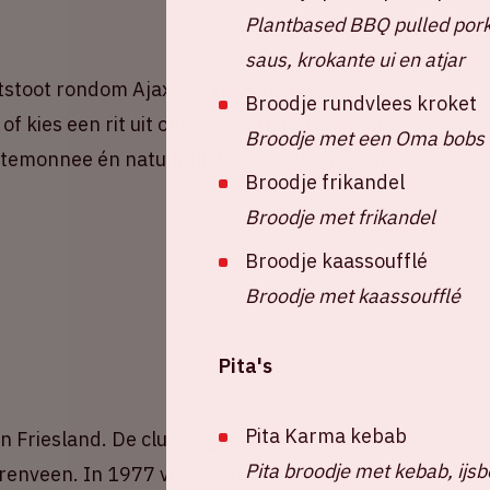
Plantbased BBQ pulled pork
saus, krokante ui en atjar
stoot rondom Ajax - sc Heerenveen! Deel nu
Broodje rundvlees kroket
of kies een rit uit om mee te rijden. Samen
Broodje met een Oma bobs 
portemonnee én natuurlijk het milieu. Druk snel op
Broodje frikandel
Broodje met frikandel
Broodje kaassoufflé
Broodje met kaassoufflé
Pita's
Pita Karma kebab
 Friesland. De club begon in 1920 als Athleta
Pita broodje met kebab, ijsb
renveen. In 1977 volgde de splitsing in een