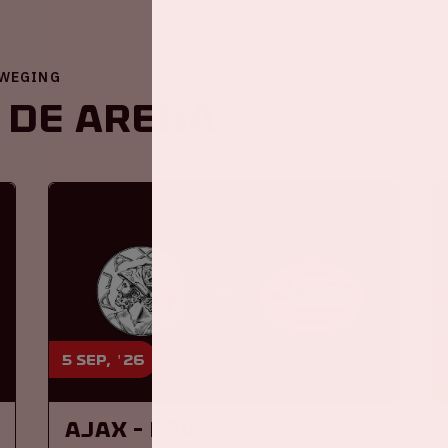
EWEGING
 de ArenA
5 sep, '26
Ajax - PSV