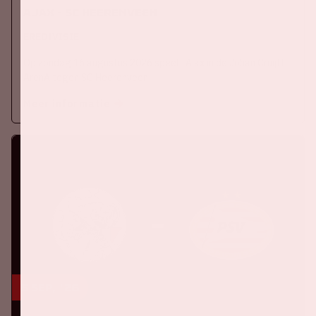
Ajax - SC Heerenveen
EREDIVISIE
Op zondag 16 augustus 2026 speelt Ajax in de Johan Cruijff
ArenA tegen SC Heerenveen
Meer informatie
5 sep, '26