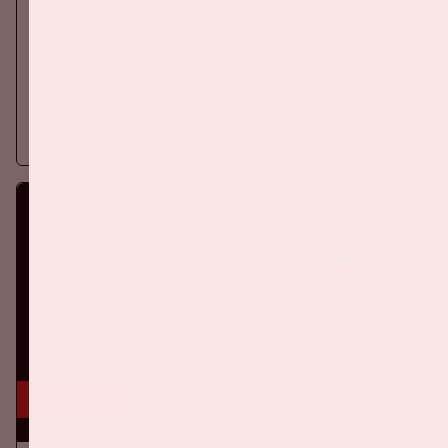
Ajax - Shelbourne FC
UEFA CONFERENCE LEAGUE
Donderdag 6 augustus speelt Ajax tegen Shelbourne FC in de
Johan Cruijff ArenA.
Meer informatie
16 aug, '26