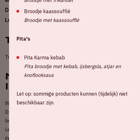
Deze wedstrijd is onderdeel van de UEFA Nations
Broodje kaassoufflé
League.
Broodje met kaassoufflé
Tickets
Pita's
Tickets voor Nederland - Duitsland zijn uitverkocht.
Pita Karma kebab
Pita broodje met kebab, ijsbergsla, atjar en
Nederland - Duitsland
knoflooksaus
in de ArenA
Let op: sommige producten kunnen (tijdelijk) niet
beschikbaar zijn.
Wil je weten wat je kunt verwachten van Nederland -
Duitsland in de Johan Cruijff ArenA? Of ben je gewoon
benieuwd naar de statistieken van vorige wedstrijden?
Lees dan de blog waar we alles op een rijtje hebben
gezet!