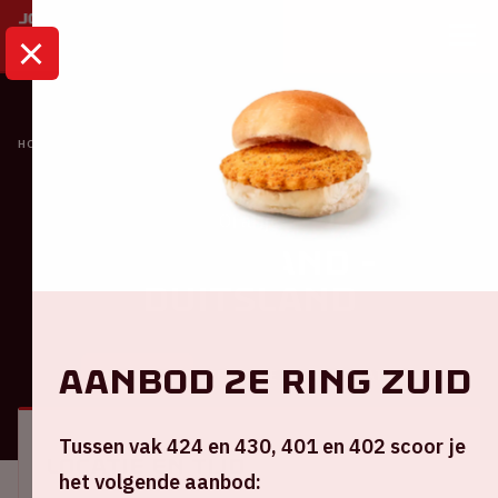
HOME
KALENDER
NEDERLAND - DUITSLAND
Oranje
Nederland -
Duitsland
Aanbod 2e ring Zuid
ALGEMEEN
BEZOEKERSINFORMATIE
Tussen vak 424 en 430, 401 en 402 scoor je
Locatie en tijd
het volgende aanbod: