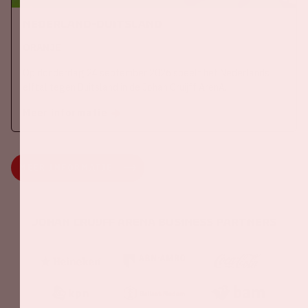
Nederland-Duitsland
ORANJE
Op donderdag 24 september 2026 speelt het Nederlands
elftal tegen Duitsland in de Johan Cruijff ArenA.
Meer informatie
MEER INFORMATIE
Johan Cruijff ArenA Business Partners