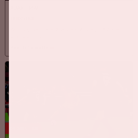
Ajax - PSV
EREDIVISIE
Zaterdag 5 september 2026 speelt Ajax tegen PSV in de
Johan Cruijff ArenA.
Meer informatie
24 sep, '26