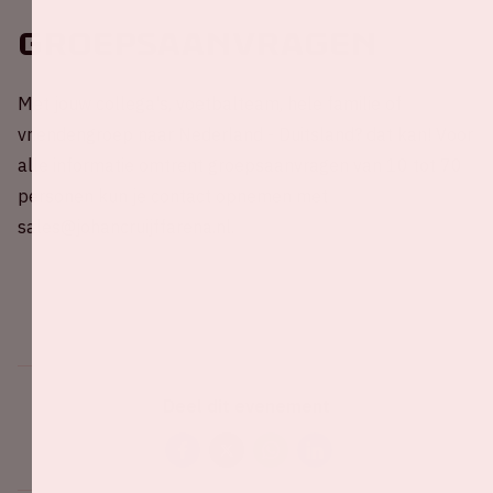
Groepsaanvragen
Met jouw collega's, voetbalteam, hele familie of
vriendengroep naar Nederland - Duitsland? dat kan! Voor
alle informatie omtrent groepsaanvragen van 10 tot 70
personen kun je contact opnemen met
sales@johancruijffarena.nl.
Deel dit evenement