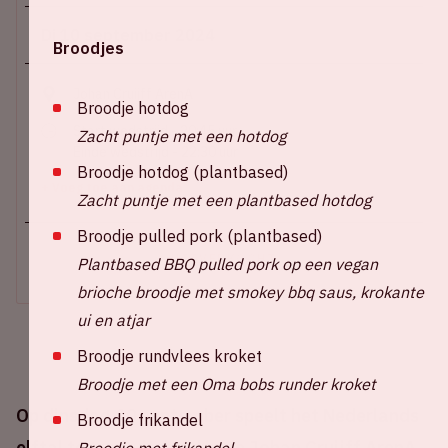
Di 10 september 2024
Broodjes
Johan Cruijff ArenA
Broodje hotdog
Start wedstrijd - 20:45 uur
Zacht puntje met een hotdog
Einde wedstrijd - 22:30 uur
Broodje hotdog (plantbased)
+ Voeg toe aan agenda
Zacht puntje met een plantbased hotdog
Broodje pulled pork (plantbased)
UITVERKOCHT
Plantbased BBQ pulled pork op een vegan
brioche broodje met smokey bbq saus, krokante
ui en atjar
Broodje rundvlees kroket
Broodje met een Oma bobs runder kroket
Op dinsdag 10 september speelt het Nederlands
Broodje frikandel
elftal tegen Duitsland in de Johan Cruijff ArenA.
Broodje met frikandel