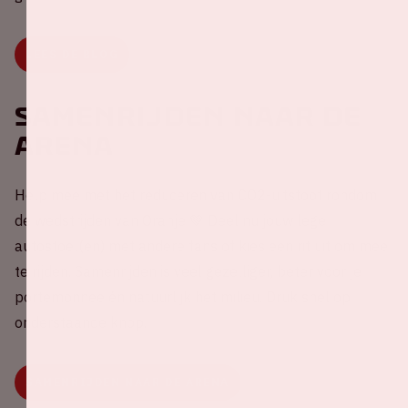
LEES DE BLOG
Samenrijden naar de
ArenA
Help mee met het reduceren van CO2-uitstoot rondom
de wedstrijden van Oranje 💚 Deel nu jouw lege
autostoel(en) met andere fans of kies een rit uit om mee
te rijden. Samenrijden is veel gezelliger, beter voor je
portemonnee én natuurlijk het milieu. Druk snel op
onderstaande knop.
SAMENRIJDEN NAAR DE ARENA