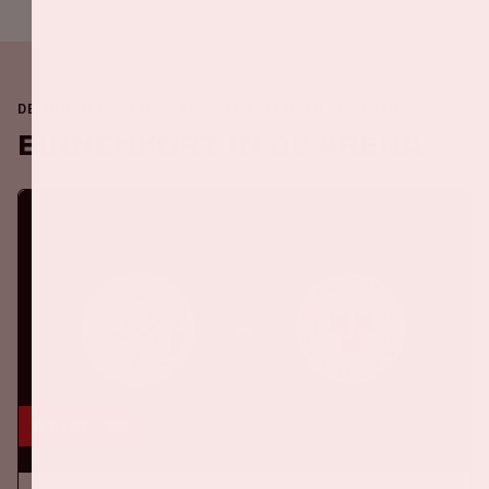
DE JOHAN CRUIJFF ARENA IS ALTIJD IN BEWEGING
Binnenkort in de ArenA
6 aug, '26