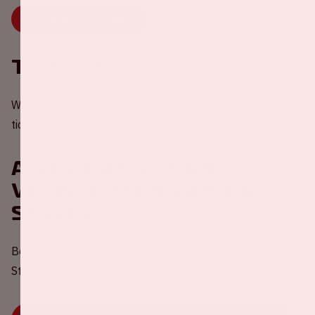
BEKIJK & BESTEL HIER
Tickets
Wil je nog kijken of je tickets kan bemachtigen? De
ticketverkoop verloopt via
Mojo
.
Alles wat je kan
verwachten van Harry
Styles
Benieuwd wat je kan verwachten van de show van Harry
Styles? Lees ons blog via onderstaande button!