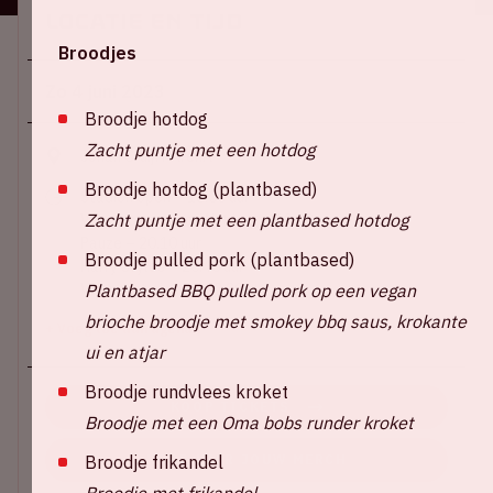
Locatie en tijd
Broodjes
Zo 4 juni 2023
Broodje hotdog
Zacht puntje met een hotdog
Johan Cruijff ArenA
Broodje hotdog (plantbased)
Stadion open – 18.00 uur
Zacht puntje met een plantbased hotdog
Voorprogramma: Wet Leg – 19.30 uur
Pauze – 20.10 uur
Broodje pulled pork (plantbased)
Harry Styles – 20.45 uur
Plantbased BBQ pulled pork op een vegan
Verwacht einde – 22.30 uur
brioche broodje met smokey bbq saus, krokante
+ Voeg toe aan agenda
ui en atjar
Broodje rundvlees kroket
KOOP TICKETS
Broodje met een Oma bobs runder kroket
Broodje frikandel
KOOP HIER JOUW MERCH
Broodje met frikandel