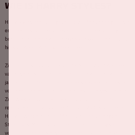
Wie is Harry Styles?
Harry Styles heeft zich gevestigd als één van de grootste
en meest invloedrijke artiesten in de muziek. Onlangs
bracht hij zijn derde album,
Harry's House
, uit en ontving
hiervoor wereldwijd lovende kritieken.
Zijn debuut solo-album,
Harry Styles
, uit 2017 werd een
van 's werelds top tien best verkochte albums van het
jaar en behaalde hiermee in de eerste week de meeste
verkopen door een mannelijke artiest in de geschiedenis.
Zijn tweede album,
Fine Line
, uit 2019 stond na de
release gelijk bovenaan de Billboard 200, waarmee het
Harry's tweede nummer één album in de Verenigde
Staten was. Met dit album behaalde hij de hoogste
verkopen in de eerste week door een mannelijke solo