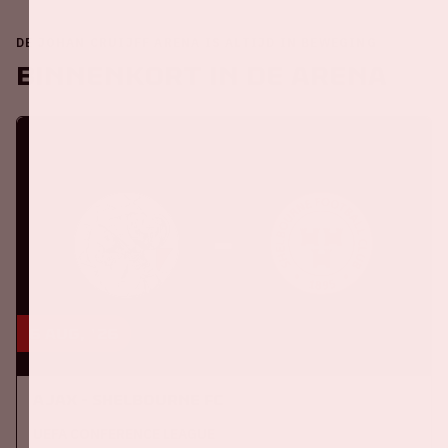
DE JOHAN CRUIJFF ARENA IS ALTIJD IN BEWEGING
Binnenkort in de ArenA
6 aug, '26
Ajax - Shelbourne FC
UEFA CONFERENCE LEAGUE