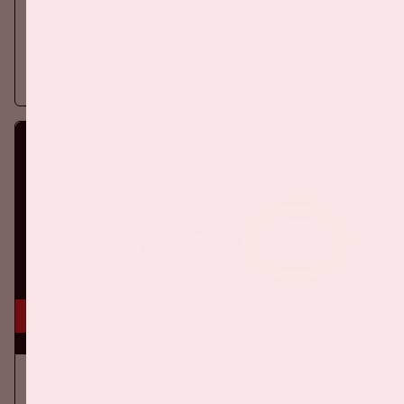
Op zondag 16 augustus 2026 speelt Ajax in de Johan Cruijff
ArenA tegen SC Heerenveen
Meer informatie
5 sep, '26
Ajax - PSV