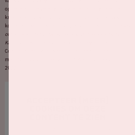
van start in Las Vegas. Eind 2021 gaf Harry meer dan 43
optredens in de Verenigde Staten en ontving lovende
kritieken van zowel fans als critici. Tijdens zijn shows
komen zijn wereldwijde hitsingles voorbij, waaronder
Sign
of the Times
,
Lights Up
,
Adore You
,
Watermelon Sugar
en
Kiwi.
Harry was de headliner van het legendarische
Coachella Festival en speelde voor een publiek van
meer dan 100.000 mensen op zowel 15 als 22 april
2022.
Accepteer (meer)
cookies om deze
content te zien
Deze content is niet zichtbaar omdat er met een externe