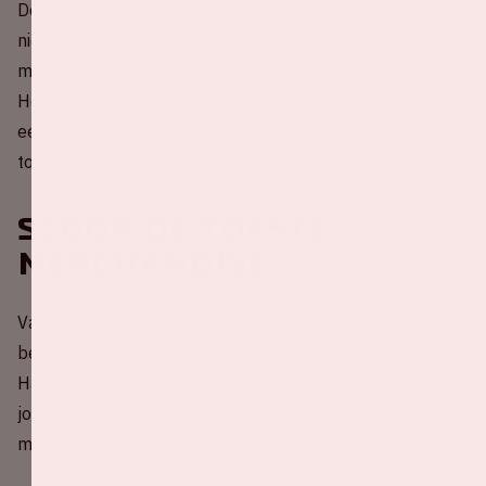
De langverwachte tour, die in het teken staat van zijn
nieuwe album
Harry's House,
geeft fans toegang tot
meerdere optredens in grote steden over de hele wereld.
Het Europese deel van de tour in 2023 wordt Harry's
eerste volledige stadiontour in Europa. Het volledige
tourschema vind je
hier
!
Scoor de tofste
merchandise
Val jij ‘Crazy In Love’ met de merchandise van Beyoncé of
ben jij aan het ‘Daydreaming’ van de mooiste spullen van
Harry Styles? Scoor ook dit jaar weer de tofste items van
jouw favoriete artiest via de Johan Cruijff ArenA
merchandise shop.