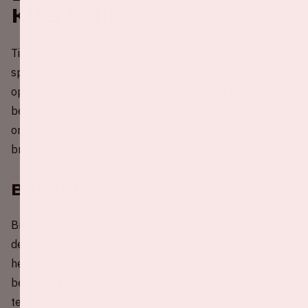
Kiss & Ride
Tijdens de concerten van Harry Styles zijn er geen
speciale Kiss & Ride-locaties. Wel is er een Meeting Point
op het ArenApark, waar mensen die met de auto reizen,
bezoekers kunnen afzetten en ophalen. Lees
onderstaande informatie goed door als je iemand wil
brengen en halen.
Brengen
Breng je iemand weg naar het Harry Styles concert? Volg
de aanwijzingen van de verkeersregelaars en borden in
het gebied om naar een parkeergarage te rijden die
bedoeld is voor wegbrengen. Hier parkeer je jouw auto
tegen het uurtarief. Loop nadat je jouw auto hebt