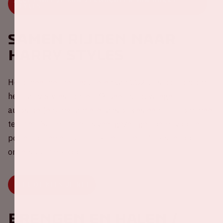
ALLES WAT JE KAN VERWACHTEN VAN HARRY
STYLES
Samen rijden naar
Harry Styles
Help mee met het reduceren van CO2-uitstoot rondom
het Harry Styles concert 💚 Deel nu jouw lege
autostoel(en) met andere fans of kies een rit uit om mee
te rijden. Samen rijden is veel gezelliger, beter voor je
portemonnee én natuurlijk het milieu. Druk snel op
onderstaande knop.
DEEL OF KIES JE RIT
Brengen en halen /