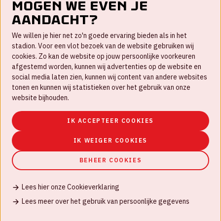
Mogen we even je
aandacht?
Contact
We willen je hier net zo'n goede ervaring bieden als in het
FAQ
stadion. Voor een vlot bezoek van de website gebruiken wij
cookies. Zo kan de website op jouw persoonlijke voorkeuren
Werken bij
afgestemd worden, kunnen wij advertenties op de website en
social media laten zien, kunnen wij content van andere websites
Disclaimer
tonen en kunnen wij statistieken over het gebruik van onze
Cookies
website bijhouden.
Huisregels
IK ACCEPTEER COOKIES
Privacyverklaring
IK WEIGER COOKIES
BEHEER COOKIES
Lees hier onze Cookieverklaring
© Johan Cruijff ArenA 2026
Lees meer over het gebruik van persoonlijke gegevens