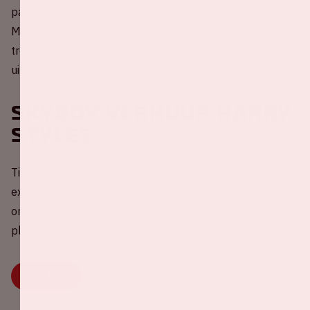
parkeerplaats. Nadat je geparkeerd hebt, ga je naar het
Meeting Point op het ArenaPark om elkaar weer te
treffen en loop je terug naar de auto om te vertrekken
uit het gebied.
Skybox verhuur Harry
Styles
Tijdens het concert van Harry Styles bieden we meerdere
exclusieve opties voor jou en je gezelschap. Beleef een
onvergetelijke avond op één van de meest unieke
plekken in het stadion.
LEES MEER