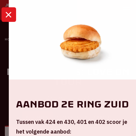
HOME
KALENDER
HARRY STYLES: LOVE ON TOUR
Concert
Harry Styles: Love On
Tour
Zondag 4 juni 2023
Aanbod 2e ring Zuid
ALGEMEEN
BEZOEKERSINFORMATIE
Tussen vak 424 en 430, 401 en 402 scoor je
het volgende aanbod: