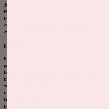
geparkeerd samen met de mensen die je afzet naar het
Meeting Point op het ArenaPark, te vinden tegenover de
Perry Sport. Op dit Meeting Point spreek je ook weer af
voor het ophalen na het concert. Na het wegbrengen
vertrek je weer uit de parkeergarage.
Halen
Haal je iemand op van een Harry Styles concert? Parkeer
je auto in één van de parkeergarages tegen uurtarief of
koop vooraf een parkeerkaart voor een van de
parkeergarages. Er bestaat een kans dat je parkeert in
een andere parkeergarage als bij het wegbrengen. We
raden je daarom aan dat je op tijd, voor 22.00 uur, naar
het ArenA-gebied komt. Volg de aanwijzingen op de
borden op de route en van de verkeersregelaars naar je