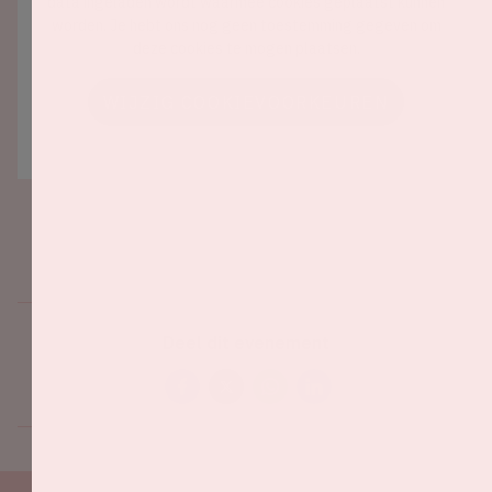
data ingeladen wordt waarmee cookies geplaatst kunnen
worden. Je hebt ons nog geen toestemming gegeven om
deze cookies te mogen plaatsen.
WIJZIG COOKIEVOORKEUREN
Deel dit evenement