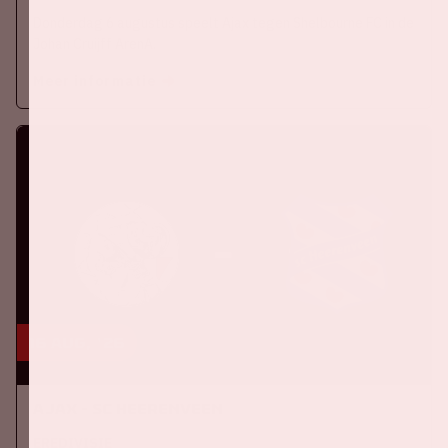
Donderdag 6 augustus speelt Ajax tegen Shelbourne FC in de
Johan Cruijff ArenA.
Meer informatie
16 aug, '26
Ajax - SC Heerenveen
EREDIVISIE