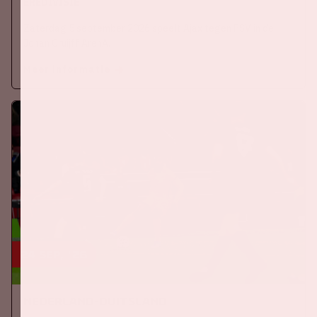
EREDIVISIE
Zaterdag 5 september 2026 speelt Ajax tegen PSV in de
Johan Cruijff ArenA.
Meer informatie
24 sep, '26
Nederland-Duitsland