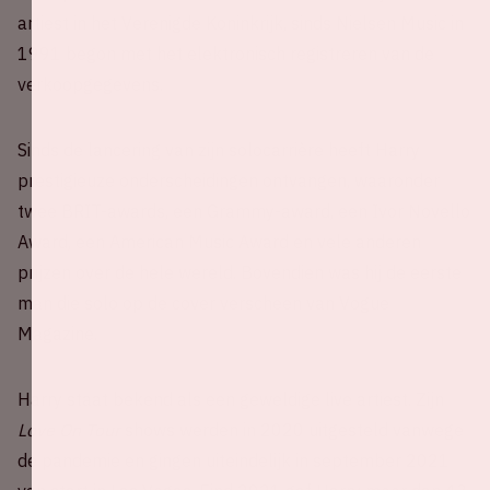
artiest in het Verenigde Koninkrijk, sinds Nielsen Music in
1991 begon met het elektronisch registreren van de
verkoopgegevens.
Sinds de lancering van zijn solocarrière heeft Harry
prestigieuze onderscheidingen ontvangen, waaronder
twee BRIT-awards, een Grammy-award, een Ivor Novello
Award, een American Music Award en vele anderen
prijzen over de hele wereld. Bovendien was hij de eerste
man die solo op de cover verscheen van Vogue
Magazine.
Harry staat bekend als een geweldige live artiest. Zijn
Love On Tour
shows werden in 2020 uitgesteld vanwege
de pandemie en gingen uiteindelijk in september 2021