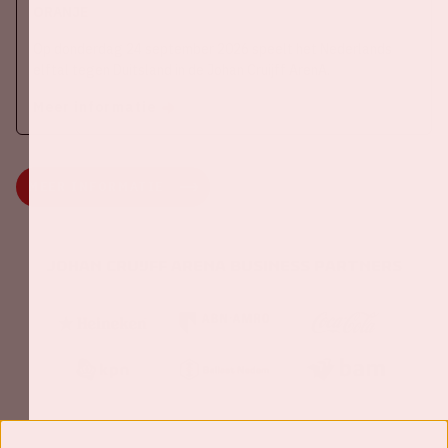
ORANJE
Op donderdag 24 september 2026 speelt het Nederlands
elftal tegen Duitsland in de Johan Cruijff ArenA.
Meer informatie
MEER INFORMATIE
Johan Cruijff ArenA Business Partners