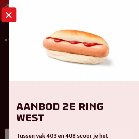
HOME
KALENDER
HARRY STYLES: TOGETHER, TOGETHER
Concert
Harry Styles:
TOGETHER, TOGETHER
Donderdag 4 juni 2026
Aanbod 2e ring
West
ALGEMEEN
BEZOEKERSINFORMATIE
Tussen vak 403 en 408 scoor je het