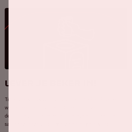
Lever je beker in!
Tijdens de shows van Harry Styles in de ArenA werken
we met een bekersysteem. Of je op het veld staat of op
de tribune zit: door je beker in te leveren, zorgen we
samen dat deze wordt ingezameld en gerecycled.