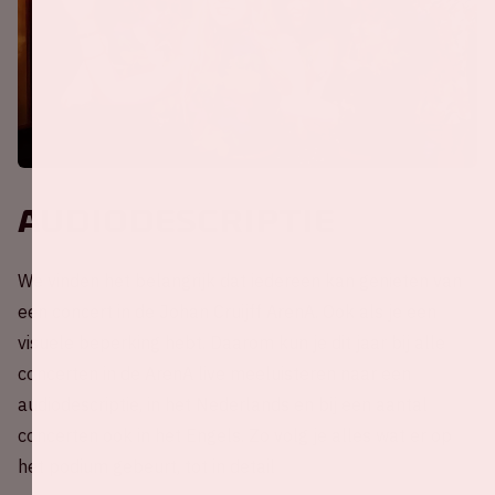
Audiodescriptie
We vinden het belangrijk dat iedereen kan genieten van
een concert in de Johan Cruijff ArenA. Ook als je een
visuele beperking hebt. Daarom kun je dit jaar bij alle
concerten in de ArenA live meeluisteren naar een
audiodescriptie, in het Nederlands en bij een aantal
concerten ook in het Engels. Zo volg je alles wat er op
het podium gebeurt, tot in detail