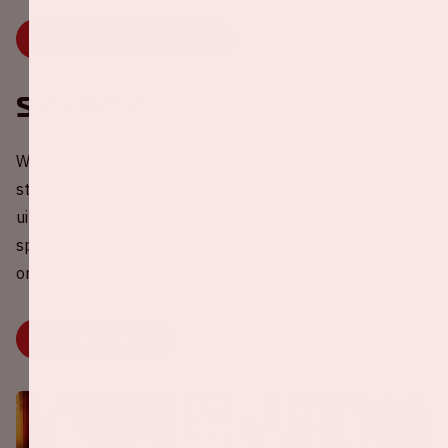
LEES HIER HOE HET WERKT
Skybox
Wil jij Harry Styles beleven vanaf de beste plek in het
stadion? Vanuit je eigen skybox heb je het mooiste
uitzicht en de beste service om zorgeloos van het
spektakel op het podium te genieten. Klik op
onderstaande button voor meer informatie.
MEER INFORMATIE