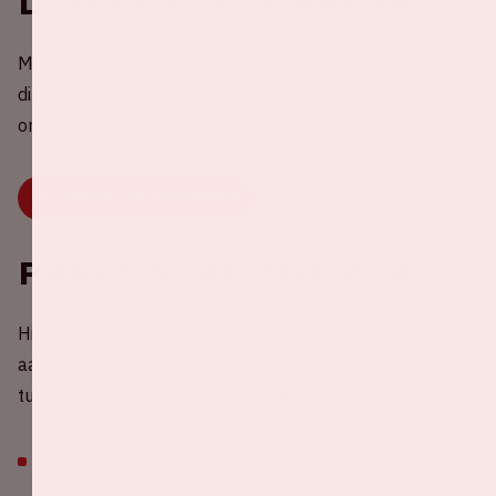
Dineren in de ArenA
Maak je concertervaring compleet en genieten van een
diner in de Johan Cruijff ArenA! Boek een tafel in een van
onze restaurants voordat je geniet van Harry Styles.
LEES MEER EN RESERVEER
Praktische informatie
Hieronder vind je praktische informatie over je bezoek
aan de Johan Cruijff ArenA. Heb je een vraag die hier niet
tussenstaat? Bezoek dan onze
FAQ
.
Tassen van maximaal (30 cm x 21 cm x 10 cm) zijn,
na controle, toegestaan om mee te nemen. Grotere