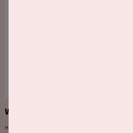
Accepteer (meer)
cookies om deze
content te zien
Deze content is niet zichtbaar omdat er met een externe
data ingeladen wordt waarmee cookies geplaatst kunnen
worden. Je hebt ons nog geen toestemming gegeven om
deze cookies te mogen plaatsen.
WIJZIG COOKIEVOORKEUREN
Wie is Harry Styles?
Harry Styles is een Britse zanger die zijn carrière begon in