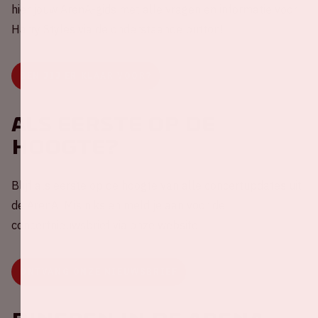
hier jouw ArenA-gids met alle vragen en informatie voor
Harry Styles via de onderstaande button!
BEN JIJ ER KLAAR VOOR?
Als eerste op de
hoogte?
Blijf als eerste op de hoogte van alle concertupdates uit
de ArenA! Mis niks en meld je aan voor de
concertnieuwsbrief via onze website.
ONTVANG ONZE NIEUWSBRIEF