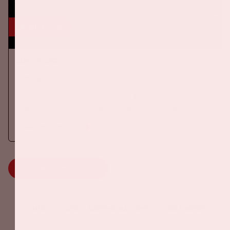
24 okt, '26
AMF 2026
DANCE
Op zaterdag 24 oktober 2026 komt AMF terug naar de Johan
Cruijff ArenA als onderdeel van Amsterdam Dance Event.
Meer informatie
MEER INFORMATIE
Johan Cruijff ArenA Business Partners