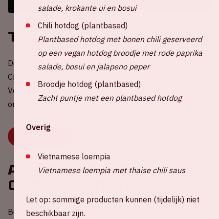
salade, krokante ui en bosui
Chili hotdog (plantbased)
Tickets
Plantbased hotdog met bonen chili geserveerd
op een vegan hotdog broodje met rode paprika
De reguliere kaartverkoop voor Harry Styles in de Johan
salade, bosui en jalapeno peper
Cruijff ArenA start op vrijdag 30 januari om 14:00 uur.
Broodje hotdog (plantbased)
Voor alle vragen over Harry Styles, kun je terecht bij
Zacht puntje met een plantbased hotdog
organisator MOJO.
Overig
GA NAAR MOJO
Vietnamese loempia
Alles over jouw
Vietnamese loempia met thaise chili saus
concertavond
Let op: sommige producten kunnen (tijdelijk) niet
Ben jij klaar voor een avond vol disco en glitter? Check
beschikbaar zijn.