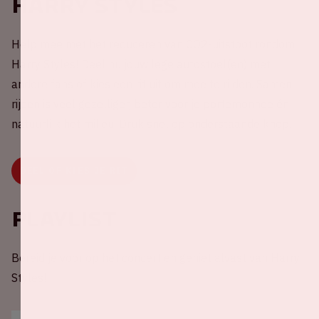
Harry Styles
Help mee met het reduceren van CO2-uitstoot rondom
Harry Styles! Deel nu jouw lege autostoel(en) met
andere fans of kies een rit uit om mee te rijden. Samen
rijden is veel gezelliger, beter voor je portemonnee én
natuurlijk het milieu. Druk snel op onderstaande knop.
DEEL OF KIES JE RIT
Playlist
Bereid je voor op het concert en geniet alvast van Harry
Styles!