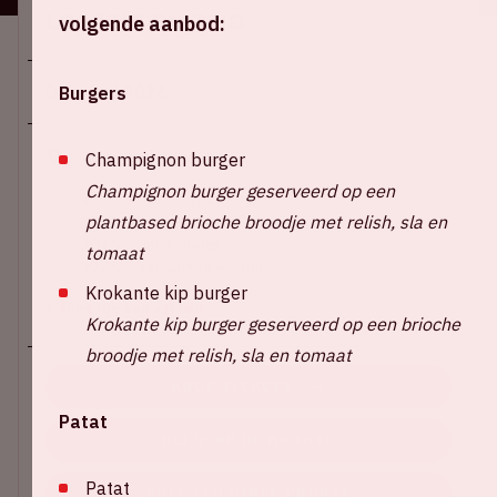
Locatie en tijd
volgende aanbod:
Do 4 juni 2026
Burgers
Johan Cruijff ArenA
Champignon burger
Champignon burger geserveerd op een
17:00 – Deuren open
plantbased brioche broodje met relish, sla en
19:30 – Special guest: Robyn
20:45 – Harry Styles
tomaat
22:45 – Verwachte eindtijd
Krokante kip burger
+ Voeg toe aan agenda
Krokante kip burger geserveerd op een brioche
broodje met relish, sla en tomaat
KOOP TICKETS
Patat
BLIJF OP DE HOOGTE
Patat
BOEK EEN DINER VOORAF