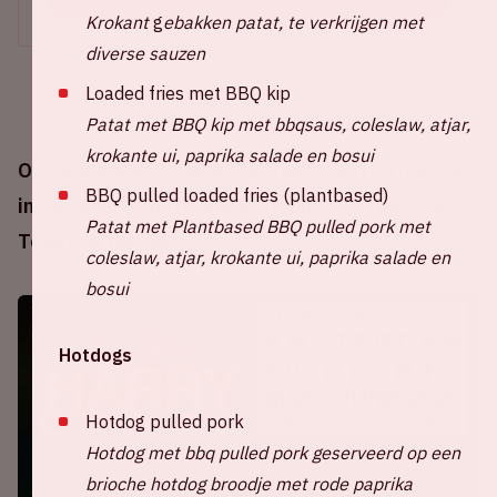
Krokant
g
ebakken patat, te verkrijgen met
diverse sauzen
Loaded fries met BBQ kip
Patat met BBQ kip met bbqsaus, coleslaw, atjar,
krokante ui, paprika salade en bosui
Op donderdag 4 juni 2026 treedt Harry Styles op
BBQ pulled loaded fries (plantbased)
in de Johan Cruijff ArenA tijdens zijn Together,
Patat met Plantbased BBQ pulled pork met
Together residency.
coleslaw, atjar, krokante ui, paprika salade en
bosui
Hotdogs
Hotdog pulled pork
Hotdog met bbq pulled pork geserveerd op een
brioche hotdog broodje met rode paprika