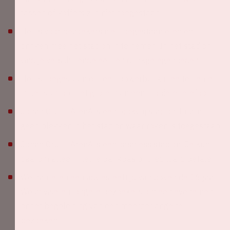
tassen of koffers zijn niet toegestaan.
Het is voor bezoekers niet toegestaan eten en
drinken mee het stadion in te nemen. In het stadion
vind je verschillende eet- en drinkgelegenheden.
Het is toegestaan om een powerbank mee te nemen
in het stadion, niet groter dan een mobiele telefoon.
Johan Cruijff ArenA is een rookvrij stadion. Er zijn
geen plekken in het stadion waar roken is toegestaan.
Johan Cruijff ArenA is een cashless stadion. Je kunt
daarom alleen met je bankpas of creditcard betalen.
We hanteren een adviesleeftijd van boven de 16 jaar.
We adviseren jongere bezoekers om een evenement
onder begeleiding van een meerderjarige te
bezoeken.