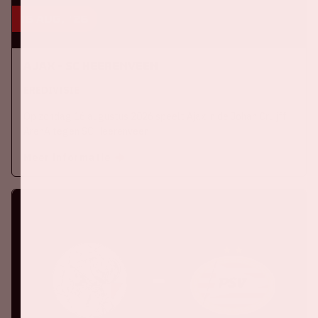
16 aug, '26
Ajax - SC Heerenveen
EREDIVISIE
Op zondag 16 augustus 2026 speelt Ajax in de Johan Cruijff
ArenA tegen SC Heerenveen
Meer informatie