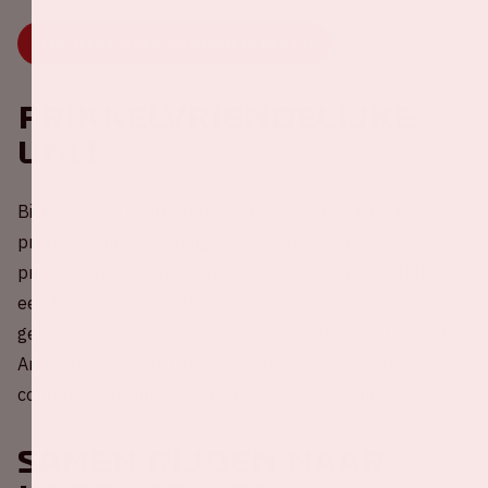
LEES MEER OVER AUDIODESCRIPTIE
Prikkelvriendelijke
unit
Bij de Johan Cruijff ArenA zetten we ons in voor een
prettige concertervaring voor iedere bezoeker. Ook als je
prikkelgevoelig bent of behoefte hebt aan rust. Heb je
een ticket voor het veld? Dan kun je tijdens het concert
gebruikmaken van onze prikkelvriendelijke unit op het
ArenA Dek. Een rustige plek met minder geluid en
comfortabele zitplekken om even bij te komen.
Samen rijden naar