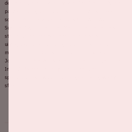
de wereldwijd populaire boyband One Direction. Na de
pauze van de groep in 2016 startte hij zijn succesvolle
solocarrière, met grote hits zoals As It Was, Watermelon
Sugar en Sign of the Times. Met zijn kenmerkende stijl,
sterke live-optredens en enorme fanbase is hij
uitgegroeid tot een van de grootste popsterren van dit
moment. In juni 2023 stond hij al in de uitverkochte
Johan Cruijff ArenA in Amsterdam met zijn Love On Tour.
In juli 2026 keert hij terug voor opnieuw een
spectaculaire show vol hits, energie en een geweldige
sfeer.