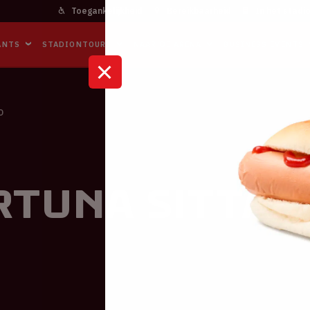
Toegankelijkheid
Bereikbaarheid
In het stadi
ANTS
STADIONTOURS
NAAR DE ARENA
BUSINESS EVENTS
D
rtuna Sittar