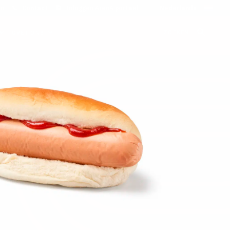
on
Contact
Inloggen ArenA portaal
ZOEKEN
OVER ONS
d