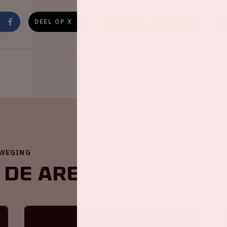
DEEL OP X
DEEL OP WHATSAPP
D
EWEGING
 de ArenA