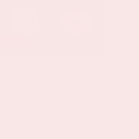
5 sep, '26
Ajax - PSV
EREDIVISIE
Zaterdag 5 september 2026 speelt Ajax
tegen PSV in de Johan Cruijff ArenA.
Meer informatie