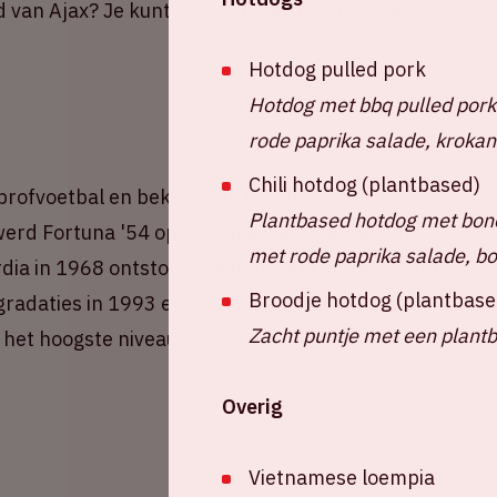
d van Ajax? Je kunt je tickets bestellen via
de
Hotdog pulled pork
Hotdog met bbq pulled pork
rode paprika salade, krokant
Chili hotdog (plantbased)
profvoetbal en bekend om talenten als Mark van
Plantbased hotdog met bone
rd Fortuna '54 opgericht als eerste club met
met rode paprika salade, bo
rdia in 1968 ontstond Fortuna Sittard. Deze club
Broodje hotdog (plantbase
gradaties in 1993 en 2002, maar Fortuna vond
Zacht puntje met een plant
 het hoogste niveau.
Overig
Vietnamese loempia