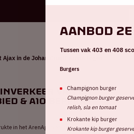
Aanbod 2e
Tussen vak 403 en 408 sco
 Ajax in de Johan Cruijff ArenA tegen
Burgers
Champignon burger
inverkeer van en
Champignon burger geserve
ied & A10 beperkt
relish, sla en tomaat
Krokante kip burger
rukte in het ArenAgebied. Vanwege een
Krokante kip burger geserve