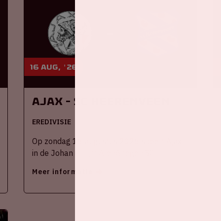
16 aug, '26
Ajax - SC Heerenveen
EREDIVISIE
Op zondag 16 augustus 2026 speelt Ajax
in de Johan Cruijff ArenA tegen SC
Heerenveen
Meer informatie