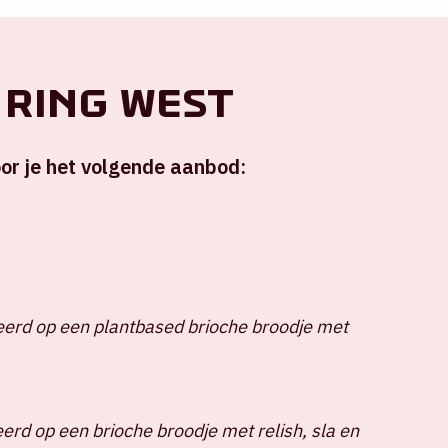
Locatie en tijd
 ring West
Za 14 februari 2026
or je het volgende aanbod:
Johan Cruijff ArenA
Stadion open: 18.30 uur
Start wedstrijd – 20.00 uur
Einde wedstrijd - 21.45 uur
+ Voeg toe aan agenda
erd op een plantbased brioche broodje met
erd op een brioche broodje met relish, sla en