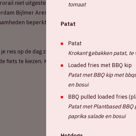
orail niet uitgesteld kon worden, is er geen
tomaat
erdam Bijlmer ArenA en station Duivendrecht.
kzaamheden beperkt beschikbaar. De metro en
Patat
Patat
 je reis op de dag zelf. Vanwege verwachte
Krokant
g
ebakken patat, te 
e fiets te kiezen. Kom je met de auto? Rij dan
Loaded fries met BBQ kip
Patat met BBQ kip met bbqsa
en bosui
BBQ pulled loaded fries (
Patat met Plantbased BBQ pu
paprika salade en bosui
Hotdogs