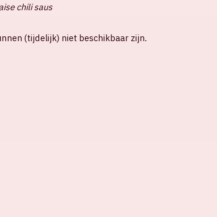
ise chili saus
nen (tijdelijk) niet beschikbaar zijn.
ELDE VRAGEN
HUISREGELS