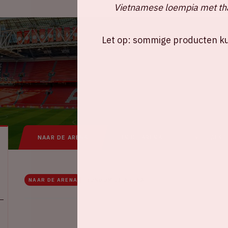
Vietnamese loempia met tha
Let op: sommige producten kun
NAAR DE ARENA
IN DE ARENA
VEELGEST
NAAR DE ARENA
RONDOM DE ARENA