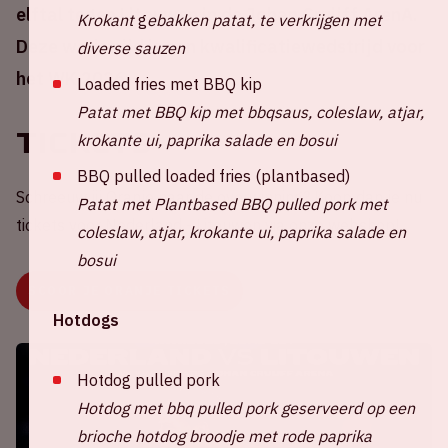
elftal tegen Litouwen in de Johan Cruijff ArenA.
Krokant
g
ebakken patat, te verkrijgen met
Deze wedstrijd is een kwalificatiewedstrijd voor
diverse sauzen
het WK 2026.
Loaded fries met BBQ kip
Patat met BBQ kip met bbqsaus, coleslaw, atjar,
Tickets
krokante ui, paprika salade en bosui
BBQ pulled loaded fries (plantbased)
Schreeuw jij Oranje naar de overwinning? Koop dan je nu
Patat met Plantbased BBQ pulled pork met
tickets voor Nederland - Litouwen via onze webshop!
coleslaw, atjar, krokante ui, paprika salade en
bosui
SCOOR JE ORANJE TICKETS
Hotdogs
Hotdog pulled pork
Hotdog met bbq pulled pork geserveerd op een
brioche hotdog broodje met rode paprika