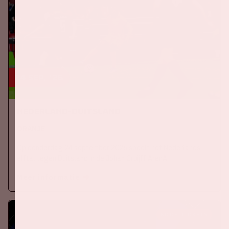
24 sep, '26
Nederland-Duitsland
ORANJE
Op donderdag 24 september 2026 speelt het Nederlands
elftal tegen Duitsland in de Johan Cruijff ArenA.
Meer informatie
KOOP TICKETS