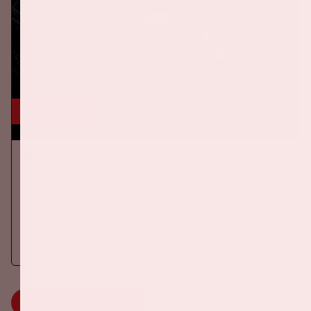
24 okt, '26
AMF 2026
DANCE
Op zaterdag 24 oktober 2026 komt AMF terug naar de Johan
Cruijff ArenA als onderdeel van Amsterdam Dance Event.
Meer informatie
MEER INFORMATIE