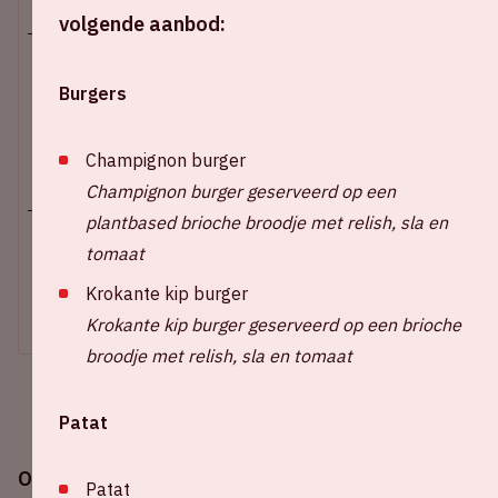
Ma 17 november 2025
volgende aanbod:
Johan Cruijff ArenA
Burgers
Start wedstrijd: 20:45 uur
Einde wedstrijd: 22:30 uur
Champignon burger
+ Voeg toe aan agenda
Champignon burger geserveerd op een
plantbased brioche broodje met relish, sla en
tomaat
KOOP TICKETS
Krokante kip burger
BOEK EEN DINER VOORAF
Krokante kip burger geserveerd op een brioche
broodje met relish, sla en tomaat
Patat
Op maandag 17 november speelt het Nederlands
Patat