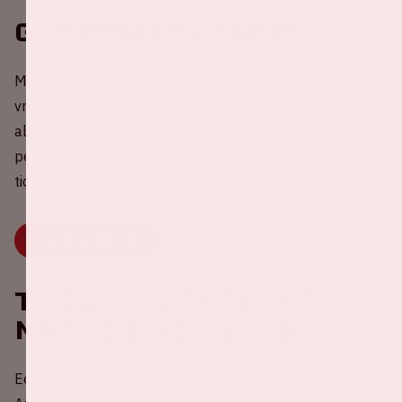
Groepsaanvragen
Met jouw collega's, voetbalteam, hele familie of
vriendengroep naar Nederland - Litouwen? Dat kan! Voor
alle informatie omtrent groepsaanvragen van 10 tot 70
personen helpen we je graag via e-mail:
ticketing@johancruijffarena.nl.
NEEM CONTACT OP
The sky is the limit
met je eigen skybox
Een wedstrijd vol spanning: vanuit een skybox in de