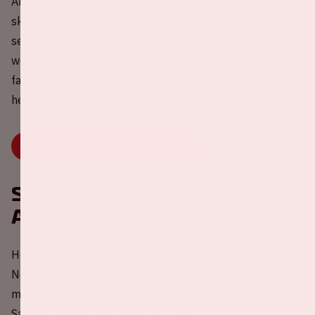
ArenA beleef je het vanaf ongekende hoogtes. Onze
skyboxen combineren het mooiste uitzicht met de beste
service. We leggen je meteen in de watten met een
welkomstcocktail, luxe hapjes en een open bar met jouw
favoriete drankjes. Jij hoeft alleen nog te genieten van
het spektakel in de skybox én op het veld.
LEES ALLES OVER JE EIGEN SKYBOX
Samenrijden naar de
ArenA
Help mee met het reduceren van CO2-uitstoot rondom
Nederland - Litouwen! Deel nu jouw lege autostoel(en)
met andere fans of kies een rit uit om mee te rijden.
Samen rijden is veel gezelliger, beter voor je