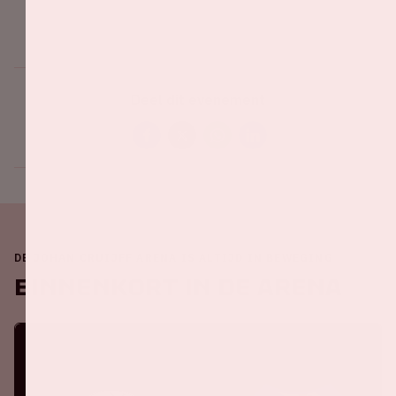
Deel dit evenement
DE JOHAN CRUIJFF ARENA IS ALTIJD IN BEWEGING
Binnenkort in de ArenA