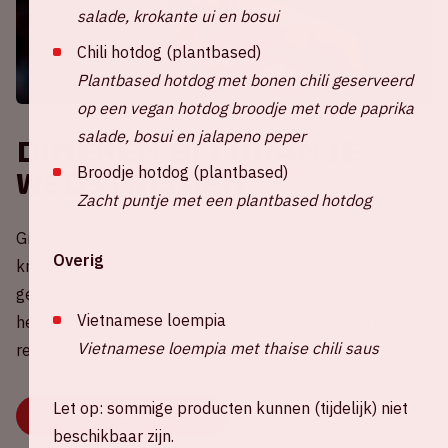
salade, krokante ui en bosui
Chili hotdog (plantbased)
Plantbased hotdog met bonen chili geserveerd
op een vegan hotdog broodje met rode paprika
salade, bosui en jalapeno peper
Dineren bij Oranje
Broodje hotdog (plantbased)
wedstrijden
Zacht puntje met een plantbased hotdog
Grijp de gelegenheid om jouw voetbalavond met een
Overig
knaller van start te laten gaan. Geniet samen met jouw
gezelschap voorafgaand aan Oranje wedstrijden van een
Vietnamese loempia
heerlijk diner in de Johan Cruijff ArenA in een van onze
Vietnamese loempia met thaise chili saus
restaurants.
Let op: sommige producten kunnen (tijdelijk) niet
LEES MEER EN RESERVEER
beschikbaar zijn.