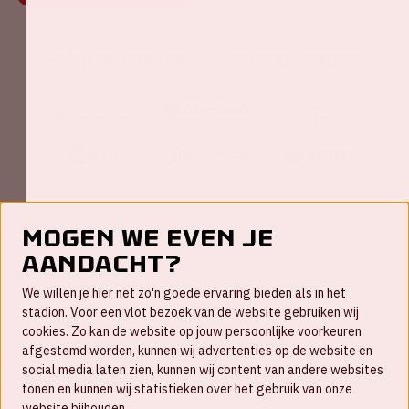
Johan Cruijff ArenA Business Partners
Mogen we even je
aandacht?
Contact
We willen je hier net zo'n goede ervaring bieden als in het
FAQ
stadion. Voor een vlot bezoek van de website gebruiken wij
cookies. Zo kan de website op jouw persoonlijke voorkeuren
Werken bij
afgestemd worden, kunnen wij advertenties op de website en
social media laten zien, kunnen wij content van andere websites
Disclaimer
tonen en kunnen wij statistieken over het gebruik van onze
Cookies
website bijhouden.