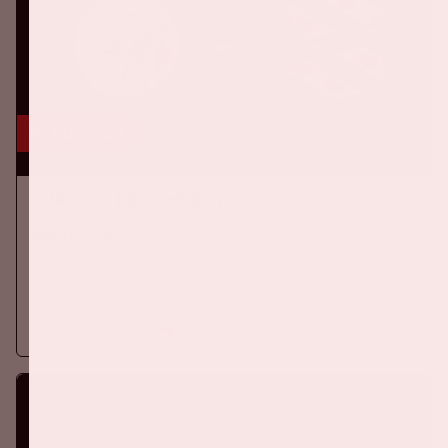
16 aug, '26
Ajax - SC Heerenveen
EREDIVISIE
Op zondag 16 augustus 2026 speelt Ajax in de Johan Cruijff
ArenA tegen SC Heerenveen
Meer informatie