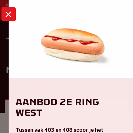
HOME
KALENDER
NEDERLAND - LITOUWEN
Oranje
Nederland - Litouwen
ALGEMEEN
BEZOEKERSINFORMATIE
Aanbod 2e ring
West
Locatie en tijd
Tussen vak 403 en 408 scoor je het