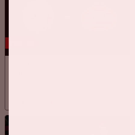
5 sep, '26
Ajax - PSV
EREDIVISIE
Zaterdag 5 september 2026 speelt Ajax tegen PSV in de
Johan Cruijff ArenA.
Meer informatie