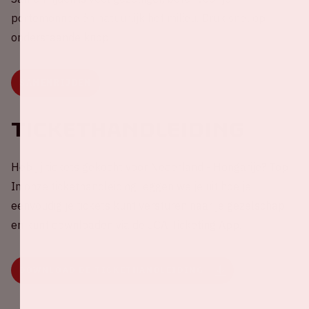
portemonnee én natuurlijk het milieu. Druk snel op
onderstaande knop.
SAMENRIJDEN
Tickethandleiding
Heb jij tickets gekocht voor Nederland - Hongarije? Top!
In onze tickethandleiding leggen we je uit hoe je
eenvoudig je tickets kunt versturen naar je gezelschap
en kunt downloaden via de JCA Ticketing App.
DOWNLOAD DE TICKETHANDLEIDING