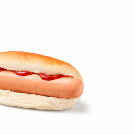
on
Contact
Inloggen ArenA portaal
ZOEKEN
OVER ONS
rland VS.