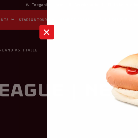
Toegankelijkheid
Bereikbaarheid
In het stadi
ANTS
STADIONTOURS
NAAR DE ARENA
BUSINESS EVENTS
RLAND VS. ITALIË
eague | Nede