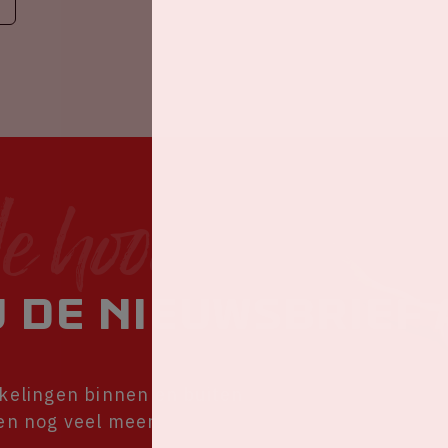
de hoogte
 de nieuwsbrief 
kkelingen binnen en buiten
 en nog veel meer!