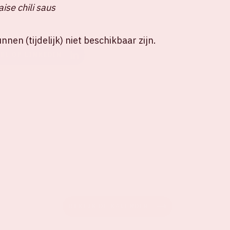
ise chili saus
nen (tijdelijk) niet beschikbaar zijn.
EEL OP LINKEDIN
BEKIJK DE KALENDER