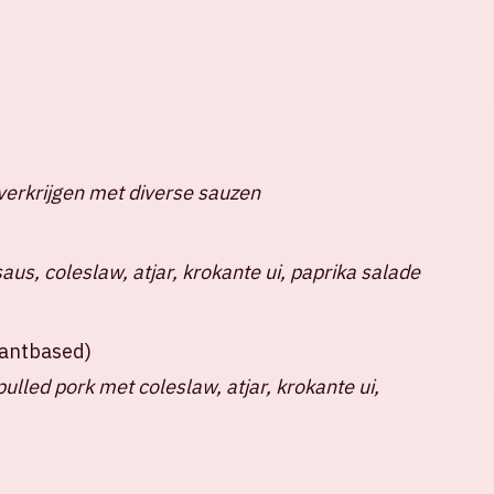
verkrijgen met diverse sauzen
us, coleslaw, atjar, krokante ui, paprika salade
plantbased)
ELDE VRAGEN
HUISREGELS
lled pork met coleslaw, atjar, krokante ui,