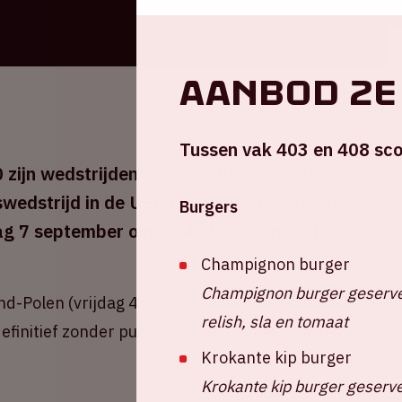
Aanbod 2e
Tussen vak 403 en 408 sco
 zijn wedstrijden op eigen bodem in de
swedstrijd in de UEFA Nations League zal
Burgers
dag 7 september om 20.45 uur gespeeld.
Champignon burger
Champignon burger geserve
nd-Polen (vrijdag 4 september) en Nederland-
relish, sla en tomaat
definitief zonder publiek gespeeld.
Lees verder
Krokante kip burger
Krokante kip burger geserve