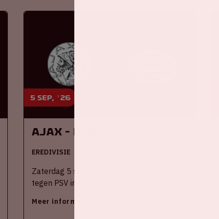
5 sep, '26
Ajax - PSV
EREDIVISIE
Zaterdag 5 september 2026 speelt Ajax
tegen PSV in de Johan Cruijff ArenA.
Meer informatie