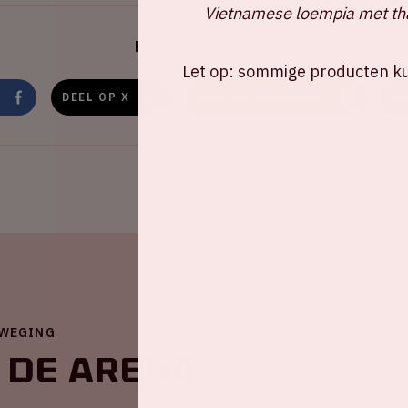
Vietnamese loempia met tha
Deel dit evenement
Let op: sommige producten kun
DEEL OP X
DEEL OP WHATSAPP
D
EWEGING
 de ArenA