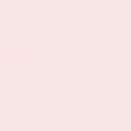
24 sep, '26
Nederland-Duitsland
ORANJE
Op donderdag 24 september 2026 speelt
het Nederlands elftal tegen Duitsland in de
Johan Cruijff ArenA.
Meer informatie