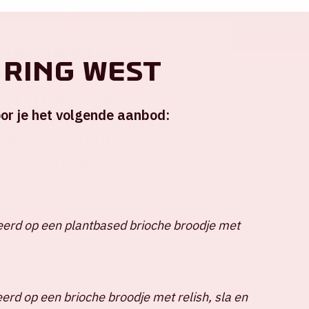
Locatie en tijd
 ring West
Ma 7 september 2020
or je het volgende aanbod:
Johan Cruijff ArenA
+ Voeg toe aan agenda
erd op een plantbased brioche broodje met
erd op een brioche broodje met relish, sla en