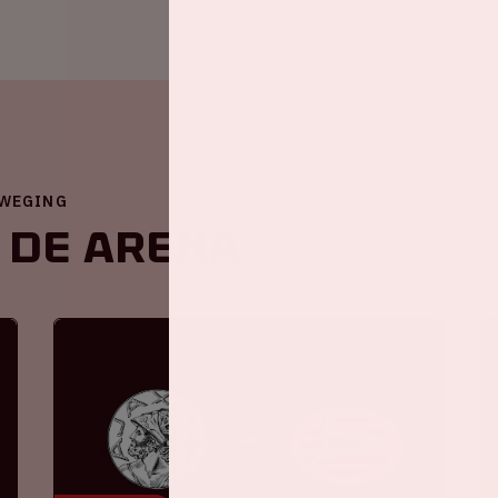
EWEGING
 de ArenA