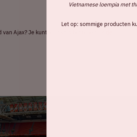
Vietnamese loempia met tha
Let op: sommige producten kun
d van Ajax? Je kunt je tickets bestellen via
de