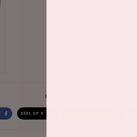
Deel dit evenement
DEEL OP X
DEEL OP WHATSAPP
D