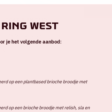
Locatie en tijd
 ring West
Zo 19 februari 2023
or je het volgende aanbod:
Johan Cruijff ArenA
Hoofdingang E open – 14:15 uur
Stadion open – 15:15 uur
Start wedstrijd – 16:45 uur
Einde wedstrijd - 18:30 uur
erd op een plantbased brioche broodje met
+ Voeg toe aan agenda
UITVERKOCHT
erd op een brioche broodje met relish, sla en