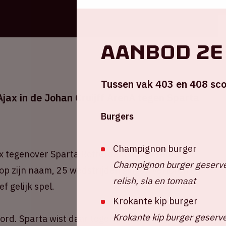
Aanbod 2e
Tussen vak 403 en 408 sco
jax in de Johan Cruijff ArenA tegen Sparta
Burgers
Champignon burger
x tegenover Sparta Rotterdam in de Eredivisie.
Champignon burger geserve
op zijn naam, 25 wedstrijden gingen verloren en
relish, sla en tomaat
f gelijk spel.
Krokante kip burger
Krokante kip burger geserve
ord. Sparta wist daar tegenover 145 keer het