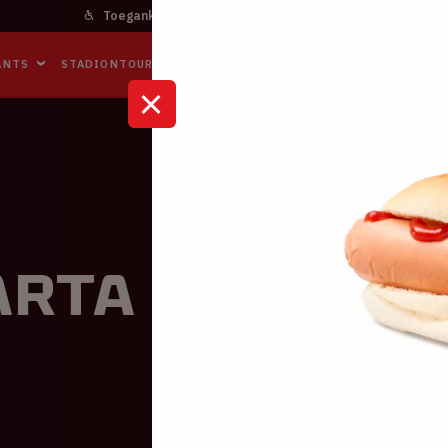
Toegankelijkheid
Bereikbaarheid
In het stadi
ANTS
STADIONTOURS
NAAR DE ARENA
BUSINESS EVENTS
arta