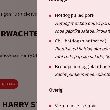
chtigen? De ticketverkoop verloopt via
Mojo
.
Hotdog pulled pork
Hotdog met bbq pulled pork
rode paprika salade, krokant
verwachten van Harry
Chili hotdog (plantbased)
Plantbased hotdog met bone
show van Harry Styles? Lees ons blog via
met rode paprika salade, bo
Broodje hotdog (plantbase
Zacht puntje met een plant
Y STYLES
Overig
 Harry Styles
Vietnamese loempia