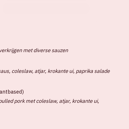
KOOP HIER JOUW MERCH
verkrijgen met diverse sauzen
us, coleslaw, atjar, krokante ui, paprika salade
plantbased)
lled pork met coleslaw, atjar, krokante ui,