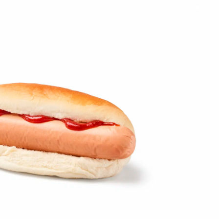
on
Contact
Inloggen ArenA portaal
ZOEKEN
OVER ONS
 Tour