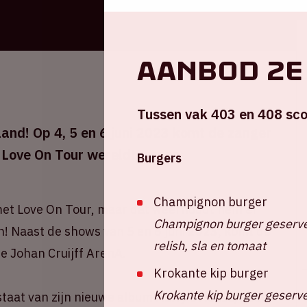
Aanbod 2e
Tussen vak 403 en 408 sco
and! Op 4, 5 en 6 juni 2023 komt de zanger
n Love On Tour wereldtournee.
Burgers
Champignon burger
met Love On Tour, maar dat weerhoudt hem er
Champignon burger geserve
n! Naast de shows van 5 en 6 juni 2023, komt de
relish, sla en tomaat
e Johan Cruijff ArenA.
Krokante kip burger
Krokante kip burger geserve
 staat van zijn nieuwe album
Harry's House,
geeft