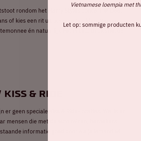
Vietnamese loempia met tha
stoot rondom het Harry Styles concert 💚 Deel
ns of kies een rit uit om mee te rijden. Samen
Let op: sommige producten kun
portemonnee én natuurlijk het milieu. Druk snel op
 Kiss & Ride
n er geen speciale Kiss & Ride-locaties. Wel is er
ar mensen die met de auto reizen, bezoekers
taande informatie goed door als je iemand wil