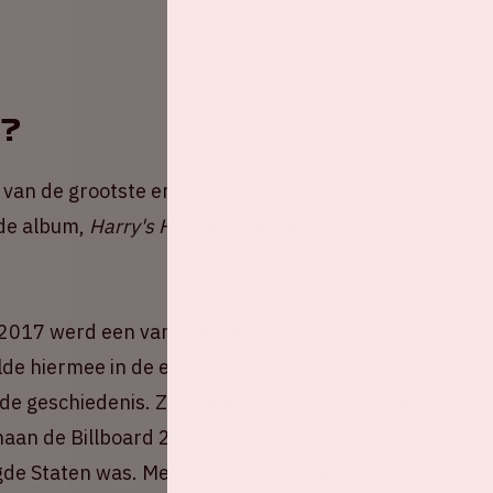
s?
n van de grootste en meest invloedrijke artiesten
rde album,
Harry's House
, uit en ontving hiervoor
t 2017 werd een van 's werelds top tien best
lde hiermee in de eerste week de meeste
 de geschiedenis. Zijn tweede album,
Fine Line
,
enaan de Billboard 200, waarmee het Harry's
e Staten was. Met dit album behaalde hij de