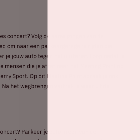
es concert? Volg de aanwijzingen van de
ed om naar een parkeergarage te rijden die
 je jouw auto tegen het uurtarief. Loop nadat je
 mensen die je afzet naar het Meeting Point op
rry Sport. Op dit Meeting Point spreek je ook
. Na het wegbrengen vertrek je weer uit de
oncert? Parkeer je auto in één van de