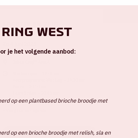
Locatie en tijd
 ring West
Zo 4 juni 2023
or je het volgende aanbod:
Johan Cruijff ArenA
Stadion open – 18.00 uur
Voorprogramma: Wet Leg – 19.30 uur
Pauze – 20.10 uur
Harry Styles – 20.45 uur
Verwacht einde – 22.30 uur
erd op een plantbased brioche broodje met
+ Voeg toe aan agenda
erd op een brioche broodje met relish, sla en
KOOP TICKETS