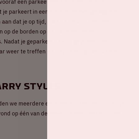
 vooraf een parkeerkaart voor een van de
 je parkeert in een andere parkeergarage als
an dat je op tijd, voor 22.00 uur, naar het
n op de borden op de route en van de
. Nadat je geparkeerd hebt, ga je naar het
r weer te treffen en loop je terug naar de auto
rry Styles
den we meerdere exclusieve opties voor jou en je
vond op één van de meest unieke plekken in het