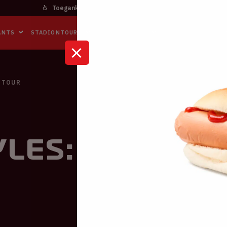
Toegankelijkheid
Bereikbaarheid
In het stadi
ANTS
STADIONTOURS
NAAR DE ARENA
BUSINESS EVENTS
 TOUR
les: Love On