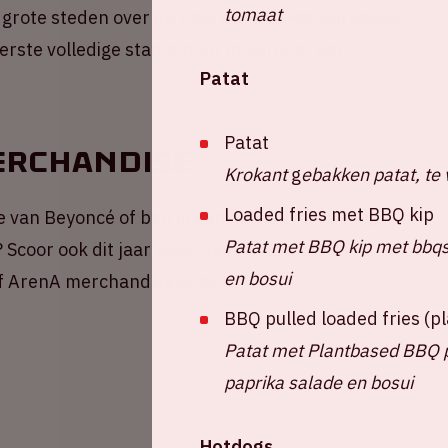
tomaat
 grote steden over de hele wereld. Het Europese
erste volledige stadiontour in Europa. Het
Patat
Patat
erchandise
Krokant
g
ebakken patat, te 
Loaded fries met BBQ kip
se van Beyoncé of ben jij aan het ‘Daydreaming’
Patat met BBQ kip met bbqsa
 Scoor ook dit jaar weer de tofste items van
en bosui
jff ArenA merchandise shop.
BBQ pulled loaded fries (
Patat met Plantbased BBQ pu
paprika salade en bosui
Hotdogs